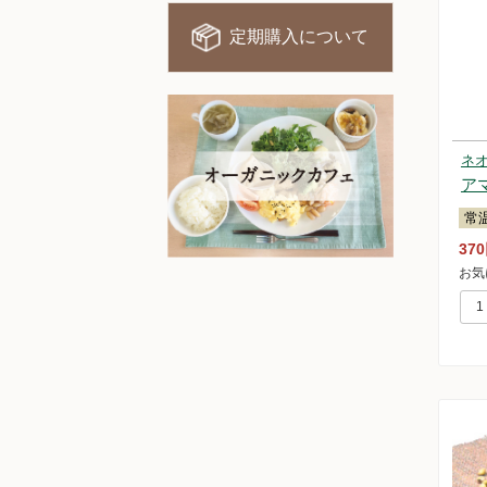
定期購入について
ネ
ア
常
37
お気