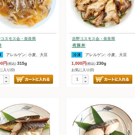
大豆の加工品
魚・魚介類
野コスモス会・奈良県
吉野コスモス会・奈良県
黒毛和牛
セージ他
ジビエ
丼
煮豚丼
凍
アレルゲン:
小麦、大豆
冷凍
アレルゲン:
小麦、大豆
他
で固めた蒟蒻
00円
315g
1,000円
230g
(税込)
(税込)
に入り(0)
お気に入り(0)
味料
選天然だし素材