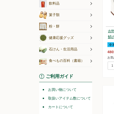
無農薬茶・
ジュース
コーヒー
飲料水
飲料品
アイス
こんにゃく
こだわり菓
菓子類
粉・餅
吉
鯖
健康応援グッズ
冷
石けん・生活用品
48
お気
食べもの百科（書籍）
ご利用ガイド
お買い物について
取扱いアイテム数について
カートについて