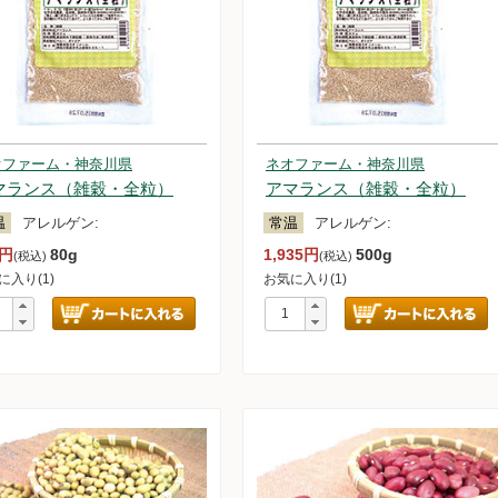
オファーム・神奈川県
ネオファーム・神奈川県
マランス（雑穀・全粒）
アマランス（雑穀・全粒）
温
アレルゲン:
常温
アレルゲン:
0円
80g
1,935円
500g
(税込)
(税込)
に入り(1)
お気に入り(1)