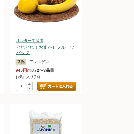
オルター生産者
とれとれ！おまかせフルーツ
パック
常温
アレルゲン:
945円
2〜3品目
(税込)
お気に入り(14)