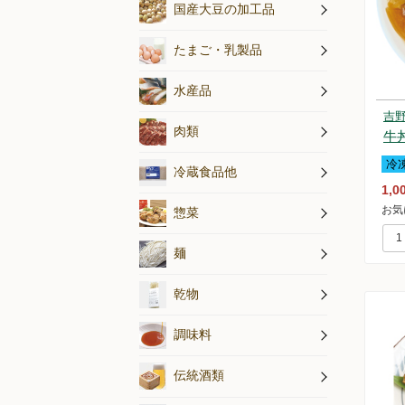
納豆
その他国産
豆腐
国産大豆の加工品
乳製品
たまご
たまご・乳製品
水産加工品
海藻・小魚
鮮魚・冷凍
水産品
吉
熟成牛肉・
放牧豚肉
平飼い鶏肉
ハム・ソー
最高品質の
肉類
牛
冷
練り製品
漬物・佃煮
生芋・木灰
冷蔵食品他
1,0
お気
惣菜
麺
乾物
天然醸造調
オルター特
調味料
伝統酒類