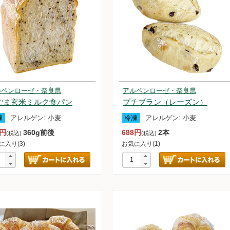
ルペンローゼ・奈良県
アルペンローゼ・奈良県
ごま玄米ミルク食パン
プチブラン（レーズン）
凍
アレルゲン:
小麦
冷凍
アレルゲン:
小麦
3円
360g前後
688円
2本
(税込)
(税込)
に入り(3)
お気に入り(1)