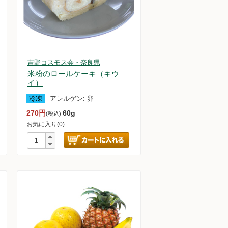
吉野コスモス会・奈良県
米粉のロールケーキ（キウ
イ）
冷凍
アレルゲン:
卵
270円
60g
(税込)
お気に入り(0)