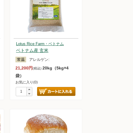
Lotus Rice Farm・ベトナム
ベトナム産 玄米
常温
アレルゲン:
21,200円
20kg（5kg×4
(税込)
袋）
お気に入り(0)