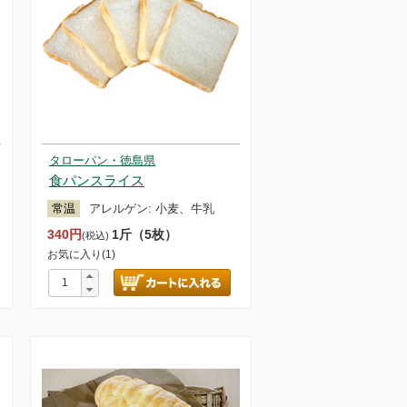
タローパン・徳島県
食パンスライス
常温
アレルゲン:
小麦、牛乳
340円
1斤（5枚）
(税込)
お気に入り(1)