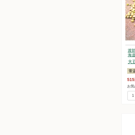
渡
海
大
常
51
お気