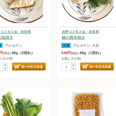
紅茶
わらび餅
子類
野コスモス会・奈良県
吉野コスモス会・奈良県
の塩焼き
鰆の西京焼き
凍
アレルゲン:
冷凍
アレルゲン:
大豆
0円
90g（2切れ）
638円
50g（1切れ）
(税込)
(税込)
に入り(0)
お気に入り(0)