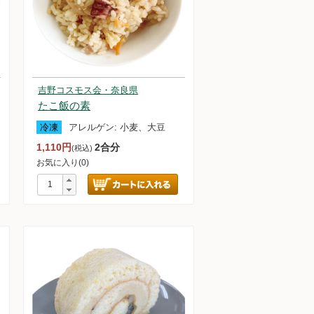
吉野コスモス会・奈良県
たこ飯の素
冷凍
アレルゲン:
小麦、大豆
1,110円
2合分
(税込)
お気に入り(0)