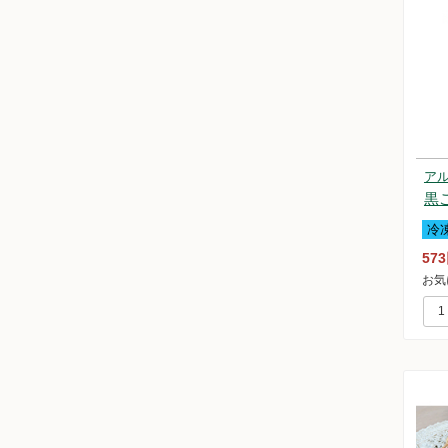
ア
黒
冷
57
お気