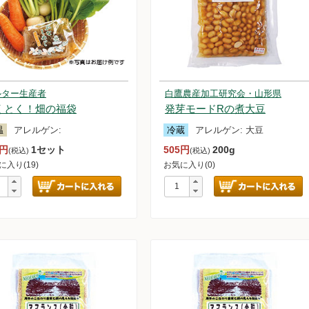
ルター生産者
白鷹農産加工研究会・山形県
くとく！畑の福袋
発芽モードRの煮大豆
温
アレルゲン:
冷蔵
アレルゲン:
大豆
5円
1セット
505円
200g
(税込)
(税込)
に入り(19)
お気に入り(0)