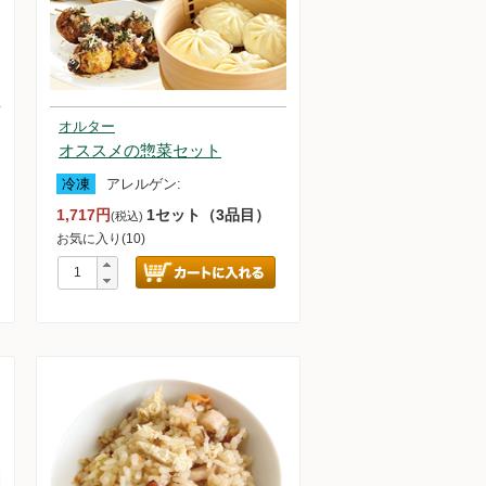
オルター
オススメの惣菜セット
冷凍
アレルゲン:
1,717円
1セット（3品目）
(税込)
お気に入り(10)