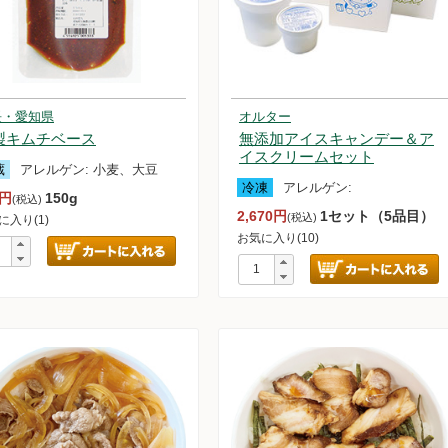
長・愛知県
オルター
惣菜セット
製キムチベース
無添加アイスキャンデー＆ア
ンデー＆アイスクリームセット
イスクリームセット
蔵
アレルゲン:
小麦、大豆
冷凍
アレルゲン:
0円
150g
(税込)
2,670円
1セット（5品目）
(税込)
に入り(1)
水煮豆
セット
お気に入り(10)
雑穀