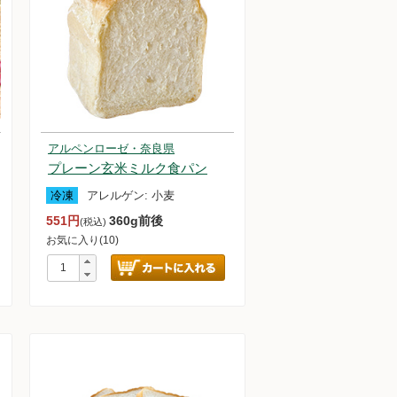
アルペンローゼ・奈良県
プレーン玄米ミルク食パン
冷凍
アレルゲン:
小麦
551円
360g前後
(税込)
お気に入り(10)