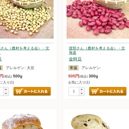
部さん（農村を考える会）・北
渡部さん（農村を考える会）・北
道
海道
豆
金時豆
温
アレルゲン:
大豆
常温
アレルゲン:
5円
500g
505円
300g
(税込)
(税込)
に入り(1)
お気に入り(1)