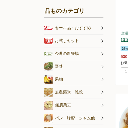
品ものカテゴリ
セール品・おすすめ
道
オススメの
特
アイスキャ
お試しセット
冷
今週の新登場
53
お気
水煮野菜・
旬のお野菜
野菜
果物
無農薬米・
無農薬米・雑穀
無農薬豆
パン
パン・蜂蜜・ジャム他