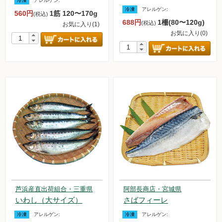
冷凍
アレルゲン:
冷凍
アレルゲン:
560円
1筋 120〜170g
(税込)
688円
1柵(80〜120g)
(税込)
お気に入り(1)
お気に入り(0)
芦浜産直出荷組合・三重県
阿部長商店・宮城県
いわし（大サイズ）
さばフィーレ
冷凍
アレルゲン:
冷凍
アレルゲン: