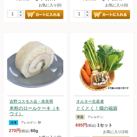
お気に入り(0)
お気に入り(0)
新規募集中！
フランチャイズビジネス
定期購入について
吉野コスモス会・奈良県
オルター生産者
米粉のロールケーキ（キ
とくとく！畑の福袋
ウイ）
常温
アレルゲン:
冷凍
アレルゲン:
卵
695円
1セット
(税込)
270円
60g
(税込)
お気に入り(19)