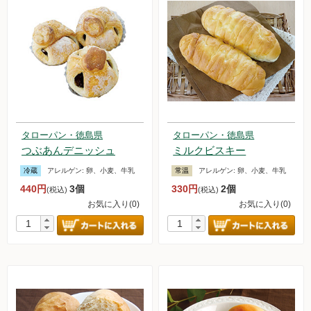
タローパン・徳島県
タローパン・徳島県
つぶあんデニッシュ
ミルクビスキー
冷蔵
アレルゲン:
卵、小麦、牛乳
常温
アレルゲン:
卵、小麦、牛乳
440円
3個
330円
2個
(税込)
(税込)
お気に入り(0)
お気に入り(0)