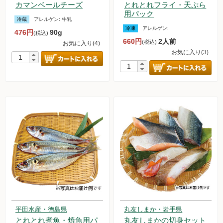
カマンベールチーズ
とれとれフライ・天ぷら
用パック
冷蔵
アレルゲン:
牛乳
冷凍
アレルゲン:
476円
90g
(税込)
660円
2人前
(税込)
お気に入り(4)
お気に入り(3)
平田水産・徳島県
丸友しまか・岩手県
とれとれ煮魚・焼魚用パ
丸友しまかの切身セット