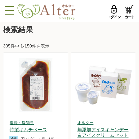
ログイン
カート
MENU
検索結果
メールアドレス
トップページへ戻る
305件中 1-150件を表示
品ものカテゴリ
パスワード
セール品・おすすめ
メールアドレスを保存する
お試しセット
今週の新登場
パスワードを忘れた方はこちら
野菜
初めての方へ
果物
道長・愛知県
オルター
新規一般会員登録
特製キムチベース
無添加アイスキャンデー
無農薬米・雑穀
＆アイスクリームセット
冷蔵
アレルゲン:
小麦、大豆