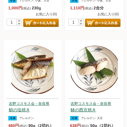
冷凍
アレルゲン:
小麦、大豆
冷凍
アレルゲン:
小麦、大豆
お買い物について
1,000円
230g
1,110円
2合分
(税込)
(税込)
お気に入り(0)
お気に入り(0)
取扱いアイテム数について
カートについて
お届け日について
送料ついて
返品・キャンセルについて
お支払い方法について
賞味期限について
よくあるご質問
吉野コスモス会・奈良県
吉野コスモス会・奈良県
オルター品もの
鯖の塩焼き
鰆の西京焼き
取扱店のご紹介
冷凍
アレルゲン:
冷凍
アレルゲン:
大豆
480円
90g（2切れ）
638円
50g（1切れ）
(税込)
(税込)