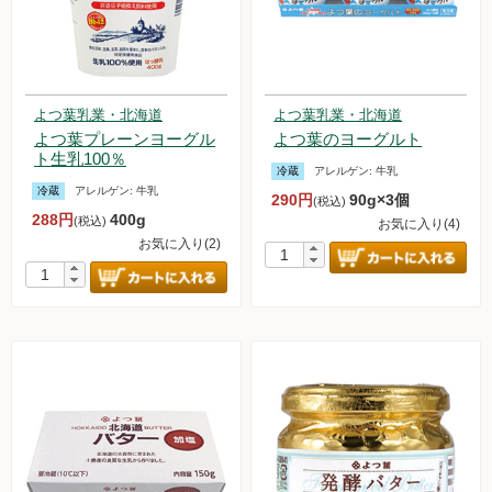
よつ葉乳業・北海道
よつ葉乳業・北海道
よつ葉プレーンヨーグル
よつ葉のヨーグルト
ト生乳100％
冷蔵
アレルゲン:
牛乳
冷蔵
アレルゲン:
牛乳
290円
90g×3個
(税込)
288円
400g
(税込)
お気に入り(4)
お気に入り(2)