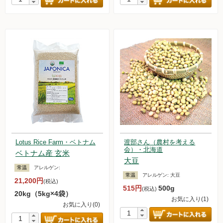
Lotus Rice Farm・ベトナム
渡部さん（農村を考える
会）・北海道
ベトナム産 玄米
大豆
常温
アレルゲン:
常温
アレルゲン:
大豆
21,200円
(税込)
515円
500g
(税込)
20kg（5kg×4袋）
お気に入り(1)
お気に入り(0)