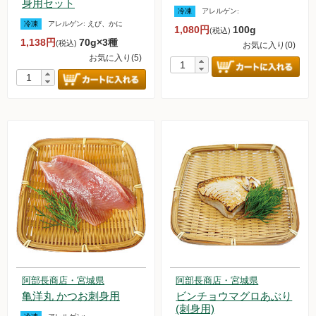
身用セット
冷凍
アレルゲン:
冷凍
アレルゲン:
えび、かに
1,080円
100g
(税込)
1,138円
70g×3種
(税込)
お気に入り(0)
お気に入り(5)
阿部長商店・宮城県
阿部長商店・宮城県
亀洋丸 かつお刺身用
ビンチョウマグロあぶり
(刺身用)