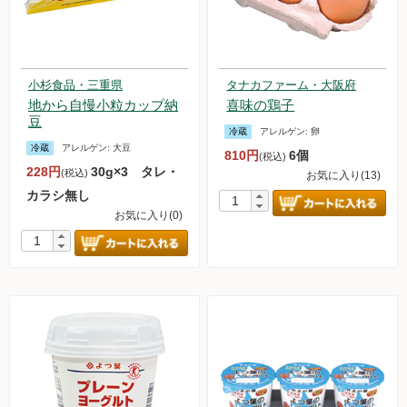
小杉食品・三重県
タナカファーム・大阪府
地から自慢小粒カップ納
喜味の鶏子
豆
冷蔵
アレルゲン:
卵
冷蔵
アレルゲン:
大豆
810円
6個
(税込)
228円
30g×3 タレ・
(税込)
お気に入り(13)
カラシ無し
お気に入り(0)