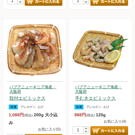
パプアニューギニア海産・
パプアニューギニア海産・
大阪府
大阪府
殻付エビミックス
手むきエビミックス
冷凍
アレルゲン:
えび
冷凍
アレルゲン:
えび
1,088円
200g 大小込
888円
120g
(税込)
(税込)
お気に入り(4)
み
お気に入り(5)