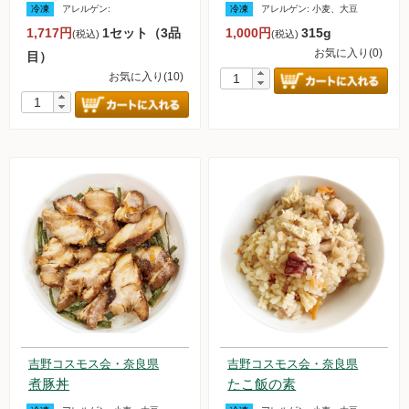
冷凍
アレルゲン:
冷凍
アレルゲン:
小麦、大豆
調味料
1,717円
1セット（3品
1,000円
315g
(税込)
(税込)
お気に入り(0)
目）
伝統酒類
お気に入り(10)
飲料品
菓子類
粉・餅
健康応援グッズ
石けん・生活用品
食べもの百科（書籍）
吉野コスモス会・奈良県
吉野コスモス会・奈良県
煮豚丼
たこ飯の素
ご利用ガイド