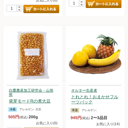
お気に入り(0)
白鷹農産加工研究会・山形
オルター生産者
県
とれとれ！おまかせフル
発芽モードRの煮大豆
ーツパック
冷蔵
アレルゲン:
大豆
常温
アレルゲン:
505円
200g
(税込)
945円
2〜3品目
(税込)
お気に入り(0)
お気に入り(14)