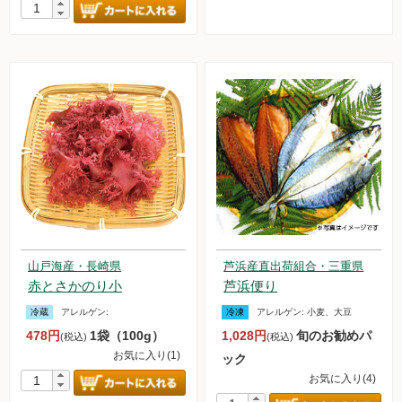
山戸海産・長崎県
芦浜産直出荷組合・三重県
赤とさかのり小
芦浜便り
冷蔵
アレルゲン:
冷凍
アレルゲン:
小麦、大豆
478円
1袋（100g）
1,028円
旬のお勧めパ
(税込)
(税込)
お気に入り(1)
ック
お気に入り(4)