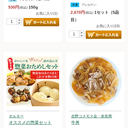
冷凍
アレルゲン:
530円
150g
(税込)
無農薬豆
2,670円
1セット（5品
(税込)
お気に入り(1)
目）
パン・蜂蜜・ジャム他
お気に入り(10)
国産大豆の加工品
たまご・乳製品
水産品
肉類
冷蔵食品他
惣菜
麺
オルター
吉野コスモス会・奈良県
オススメの惣菜セット
牛丼
乾物