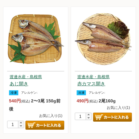
渡邊水産・島根県
渡邊水産・島根県
あじ開き
赤カマス開き
冷凍
アレルゲン:
冷凍
アレルゲン:
540円
2〜3尾 150g前
490円
2尾160g
(税込)
(税込)
お気に入り(1)
後
お気に入り(1)