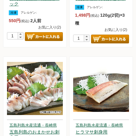
ック
冷凍
アレルゲン:
冷凍
アレルゲン:
1,498円
120g(2切)×3
(税込)
550円
2人前
(税込)
種
お気に入り(2)
お気に入り(2)
五島列島水産流通・長崎県
五島列島水産流通・長崎県
五島列島のおまかせお刺
ヒラマサ刺身用