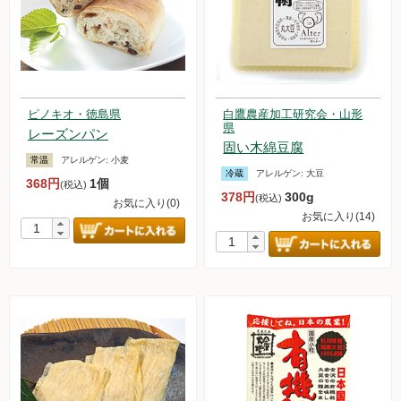
ピノキオ・徳島県
白鷹農産加工研究会・山形
県
レーズンパン
固い木綿豆腐
常温
アレルゲン:
小麦
冷蔵
アレルゲン:
大豆
368円
1個
(税込)
378円
300g
(税込)
お気に入り(0)
お気に入り(14)