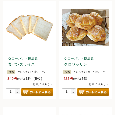
タローパン・徳島県
タローパン・徳島県
食パンスライス
クロワッサン
常温
アレルゲン:
小麦、牛乳
常温
アレルゲン:
卵、小麦、牛乳
340円
1斤（5枚）
425円
5個
(税込)
(税込)
お気に入り(1)
お気に入り(1)