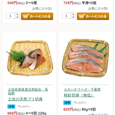
540円
3〜5尾
725円
半身×2枚
(税込)
(税込)
お気に入り(1)
お気に入り(5)
土佐佐賀産直出荷組合・高
カネハチフーズ・千葉県
知県
秋鮭切身（無塩）
土佐の天然ブリ切身
冷凍
アレルゲン:
冷凍
アレルゲン:
825円
80g×3切
(税込)
660円
4〜5切 120g
(税込)
お気に入り(1)