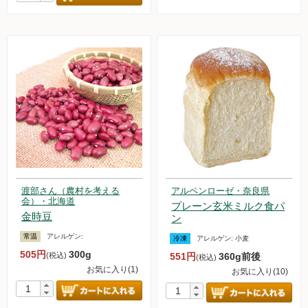
渡部さん（農村を考える
アルペンローゼ・奈良県
会）・北海道
プレーン玄米ミルク食パ
金時豆
ン
常温
アレルゲン:
冷凍
アレルゲン:
小麦
505円
300g
(税込)
551円
360g前後
(税込)
お気に入り(1)
お気に入り(10)