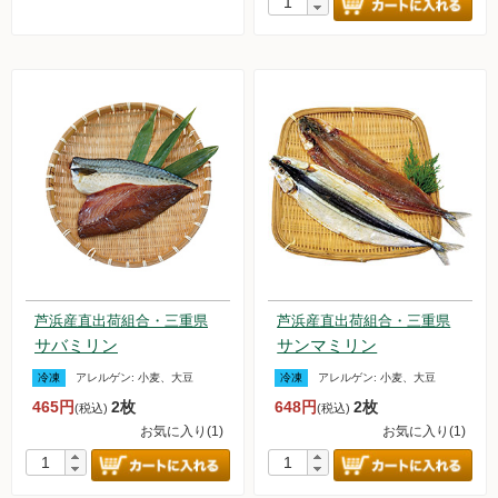
芦浜産直出荷組合・三重県
芦浜産直出荷組合・三重県
サバミリン
サンマミリン
冷凍
アレルゲン:
小麦、大豆
冷凍
アレルゲン:
小麦、大豆
465円
2枚
648円
2枚
(税込)
(税込)
お気に入り(1)
お気に入り(1)