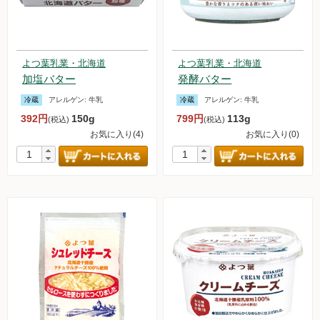
よつ葉乳業・北海道
よつ葉乳業・北海道
加塩バター
発酵バター
冷蔵
アレルゲン:
牛乳
冷蔵
アレルゲン:
牛乳
392円
150g
799円
113g
(税込)
(税込)
お気に入り(4)
お気に入り(0)