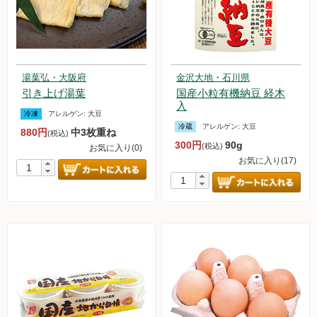
湯葉弘・大阪府
金沢大地・石川県
引き上げ湯葉
国産小粒有機納豆 経木
入
冷凍
アレルゲン:
大豆
冷蔵
アレルゲン:
大豆
880円
中3枚重ね
(税込)
300円
90g
(税込)
お気に入り(0)
お気に入り(17)