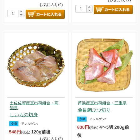
お気に入り(4)
土佐佐賀産直出荷組合・高
芦浜産直出荷組合・三重県
知県
金目鯛ぶつ切り
しいらの切身
冷凍
アレルゲン:
冷凍
アレルゲン:
630円
4〜5切 200g前
(税込)
548円
120g前後
(税込)
後
お気に入り(2)