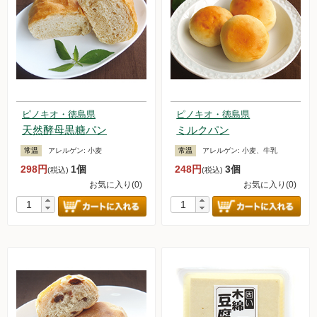
ピノキオ・徳島県
ピノキオ・徳島県
天然酵母黒糖パン
ミルクパン
常温
アレルゲン:
小麦
常温
アレルゲン:
小麦、牛乳
298円
1個
248円
3個
(税込)
(税込)
お気に入り(0)
お気に入り(0)