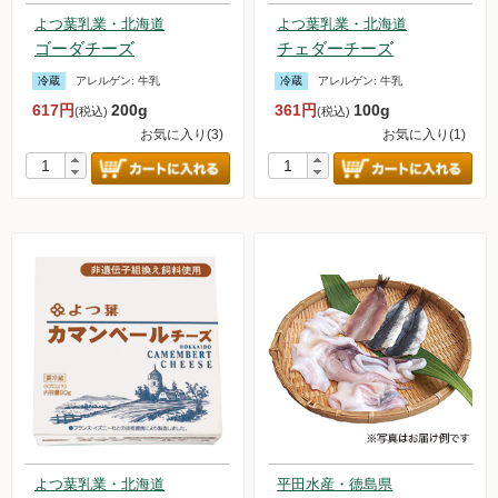
よつ葉乳業・北海道
よつ葉乳業・北海道
ゴーダチーズ
チェダーチーズ
冷蔵
アレルゲン:
牛乳
冷蔵
アレルゲン:
牛乳
617円
200g
361円
100g
(税込)
(税込)
お気に入り(3)
お気に入り(1)
よつ葉乳業・北海道
平田水産・徳島県