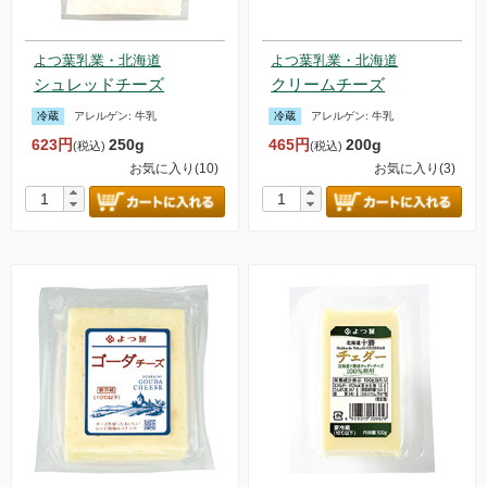
よつ葉乳業・北海道
よつ葉乳業・北海道
シュレッドチーズ
クリームチーズ
冷蔵
アレルゲン:
牛乳
冷蔵
アレルゲン:
牛乳
623円
250g
465円
200g
(税込)
(税込)
お気に入り(10)
お気に入り(3)