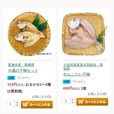
渡邊水産・島根県
土佐佐賀産直出荷組合・高
知県
今週の干物セット
れんこだい干物
冷凍
アレルゲン:
冷凍
アレルゲン:
419円
おまかせ1〜2種
(税込)
498円
1枚
(税込)
(2尾前後)
お気に入り(0)
お気に入り(2)