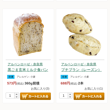
アルペンローゼ・奈良県
アルペンローゼ・奈良県
黒ごま玄米ミルク食パン
プチブラン（レーズン）
冷凍
アレルゲン:
小麦
冷凍
アレルゲン:
小麦
573円
360g前後
688円
2本
(税込)
(税込)
お気に入り(3)
お気に入り(1)