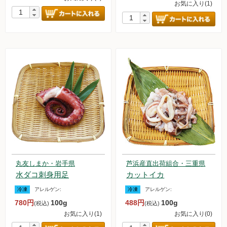
お気に入り(1)
丸友しまか・岩手県
芦浜産直出荷組合・三重県
水ダコ刺身用足
カットイカ
冷凍
アレルゲン:
冷凍
アレルゲン:
780円
100g
488円
100g
(税込)
(税込)
お気に入り(1)
お気に入り(0)