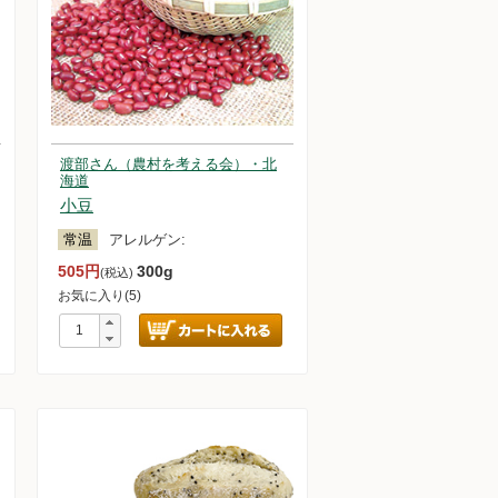
渡部さん（農村を考える会）・北
海道
小豆
常温
アレルゲン:
505円
300g
(税込)
お気に入り(5)