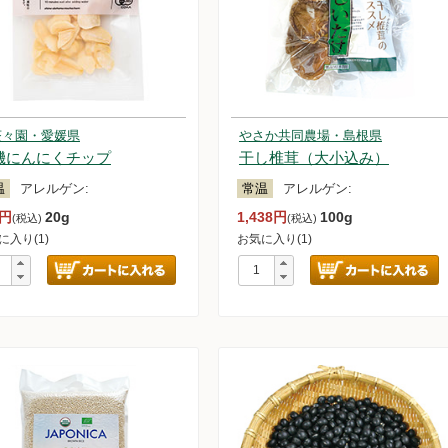
茶々園・愛媛県
やさか共同農場・島根県
機にんにくチップ
干し椎茸（大小込み）
温
アレルゲン:
常温
アレルゲン:
0円
20g
1,438円
100g
(税込)
(税込)
に入り(1)
お気に入り(1)