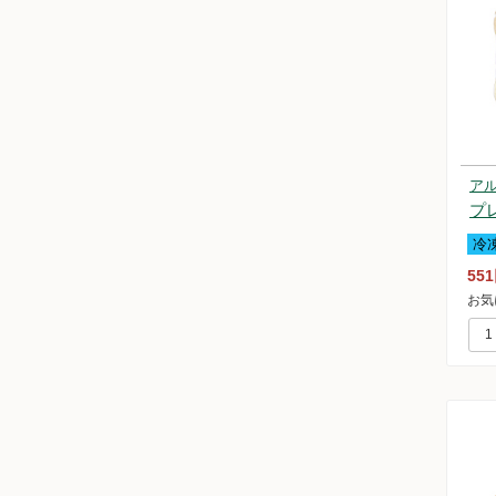
ア
プ
冷
55
お気