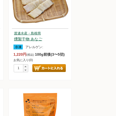
渡邊水産・島根県
燻製干物 あなご
冷凍
アレルゲン:
1,220円
100g前後(3〜5切)
(税込)
お気に入り(0)