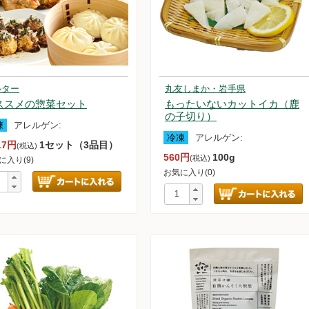
大豆の加工品
魚・魚介類
ルター
丸友しまか・岩手県
黒毛和牛
セージ他
ジビエ
ススメの惣菜セット
もったいないカットイカ（鹿
の子切り）
凍
アレルゲン:
他
で固めた蒟蒻
冷凍
アレルゲン:
17円
1セット（3品目）
(税込)
560円
100g
(税込)
に入り(9)
お気に入り(0)
味料
選天然だし素材