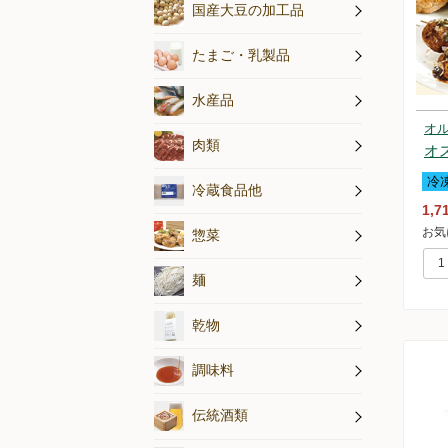
納豆
その他国産
豆腐
国産大豆の加工品
乳製品
たまご
たまご・乳製品
水産加工品
海藻・小魚
鮮魚・冷凍
水産品
オ
熟成牛肉・
放牧豚肉
平飼い鶏肉
ハム・ソー
最高品質の
肉類
オ
冷
練り製品
漬物・佃煮
生芋・木灰
冷蔵食品他
1,7
お気
惣菜
麺
乾物
天然醸造調
オルター特
調味料
伝統酒類