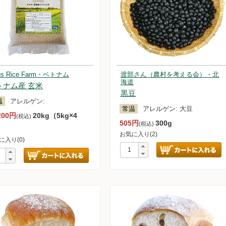
tus Rice Farm・ベトナム
渡部さん（農村を考える会）・北
海道
トナム産 玄米
黒豆
温
アレルゲン:
常温
アレルゲン:
大豆
200円
20kg（5kg×4
(税込)
505円
300g
(税込)
）
お気に入り(2)
に入り(0)