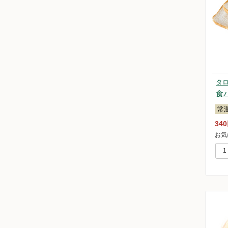
タ
食
常
34
お気