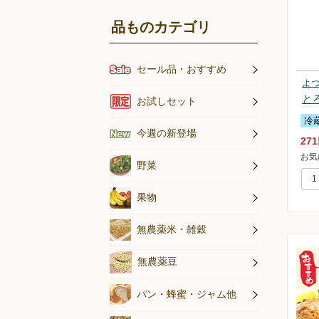
品ものカテゴリ
セール品・おすすめ
よ
オススメの
と
アイスキャ
お試しセット
冷
今週の新登場
27
お気
乾燥野菜
乾燥きのこ
旬のお野菜
野菜
果物
無農薬米・
無農薬米・雑穀
無農薬豆
蜂蜜・ジャ
パン
パン・蜂蜜・ジャム他