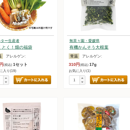
紅茶
わらび餅
子類
ルター生産者
無茶々園・愛媛県
くとく！畑の福袋
有機かんそう大根葉
温
アレルゲン:
常温
アレルゲン:
5円
1セット
310円
17g
(税込)
(税込)
に入り(19)
お気に入り(1)