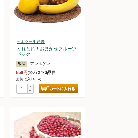
オルター生産者
とれとれ！おまかせフルーツ
パック
常温
アレルゲン:
858円
2〜3品目
(税込)
お気に入り(14)