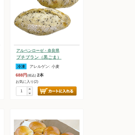
アルペンローゼ・奈良県
プチブラン（黒ごま）
冷凍
アレルゲン:
小麦
688円
2本
(税込)
お気に入り(2)