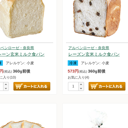
ルペンローゼ・奈良県
アルペンローゼ・奈良県
レーン玄米ミルク食パン
レーズン玄米ミルク食パン
凍
アレルゲン:
小麦
冷凍
アレルゲン:
小麦
1円
360g前後
573円
360g前後
(税込)
(税込)
に入り(10)
お気に入り(4)