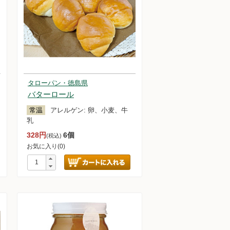
タローパン・徳島県
バターロール
常温
アレルゲン:
卵、小麦、牛
乳
328円
6個
(税込)
お気に入り(0)