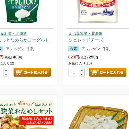
つ葉乳業・北海道
よつ葉乳業・北海道
惣菜セット
ろっとなめらかヨーグルト
シュレッドチーズ
ンデー＆アイスクリームセット
蔵
アレルゲン:
牛乳
冷蔵
アレルゲン:
牛乳
1円
400g
623円
250g
(税込)
(税込)
に入り(2)
お気に入り(10)
セット
雑穀
ム他