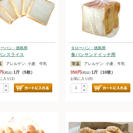
ローパン・徳島県
タローパン・徳島県
パンスライス
食パンサンドイッチ用
温
アレルゲン:
小麦、牛乳
常温
アレルゲン:
小麦、牛乳
0円
1斤（5枚）
350円
1斤（10枚）
(税込)
(税込)
に入り(1)
お気に入り(0)