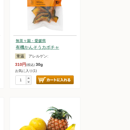
無茶々園・愛媛県
有機かんそうカボチャ
常温
アレルゲン:
310円
30g
(税込)
お気に入り(1)