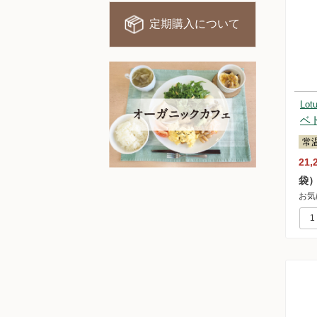
定期購入について
Lo
ベ
常
21,
袋
お気