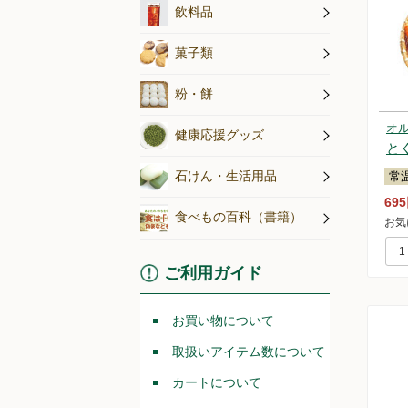
無農薬茶・
ジュース
コーヒー
その他飲料
飲料水
飲料品
アイス
こんにゃく
こだわり菓
菓子類
粉・餅
オ
健康応援グッズ
と
石けん・生活用品
常
69
食べもの百科（書籍）
お気
ご利用ガイド
お買い物について
取扱いアイテム数について
カートについて