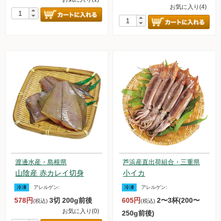
お気に入り(4)
渡邊水産・島根県
芦浜産直出荷組合・三重県
山陰産 赤カレイ切身
小イカ
冷凍
アレルゲン:
冷凍
アレルゲン:
578円
3切 200g前後
605円
2〜3杯(200〜
(税込)
(税込)
お気に入り(0)
250g前後)