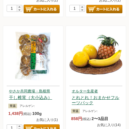
お気に入り(1)
お気に入り(1)
やさか共同農場・島根県
オルター生産者
干し椎茸（大小込み）
とれとれ！おまかせフル
ーツパック
常温
アレルゲン:
常温
アレルゲン:
1,438円
100g
(税込)
858円
2〜3品目
(税込)
お気に入り(1)
お気に入り(14)