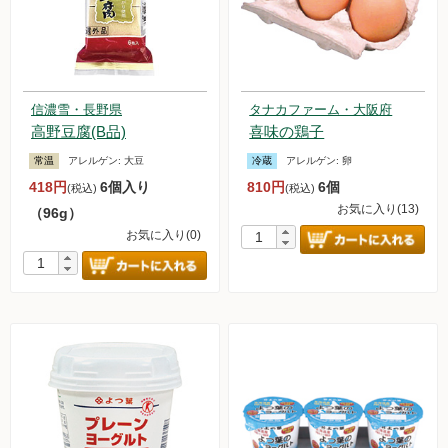
信濃雪・長野県
タナカファーム・大阪府
高野豆腐(B品)
喜味の鶏子
常温
アレルゲン:
大豆
冷蔵
アレルゲン:
卵
418円
6個入り
810円
6個
(税込)
(税込)
お気に入り(13)
（96g）
お気に入り(0)