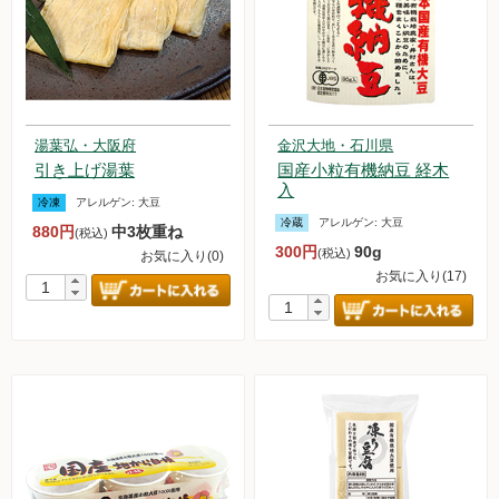
湯葉弘・大阪府
金沢大地・石川県
引き上げ湯葉
国産小粒有機納豆 経木
入
冷凍
アレルゲン:
大豆
冷蔵
アレルゲン:
大豆
880円
中3枚重ね
(税込)
300円
90g
(税込)
お気に入り(0)
お気に入り(17)