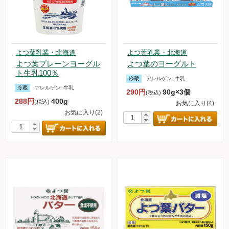
よつ葉乳業・北海道
よつ葉乳業・北海道
よつ葉プレーンヨーグル
よつ葉のヨーグルト
ト生乳100％
冷蔵
アレルゲン:
牛乳
冷蔵
アレルゲン:
牛乳
290円
90g×3個
(税込)
288円
400g
(税込)
お気に入り(4)
お気に入り(2)