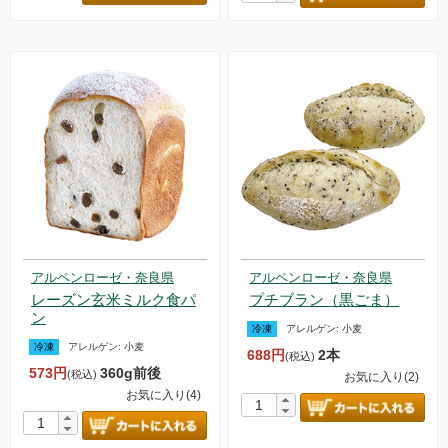
アルペンローゼ・奈良県
アルペンローゼ・奈良県
レーズン玄米ミルク食パ
プチブラン（黒ごま）
ン
冷凍
アレルゲン:
小麦
冷凍
アレルゲン:
小麦
688円
2本
(税込)
573円
360g前後
(税込)
お気に入り(2)
お気に入り(4)