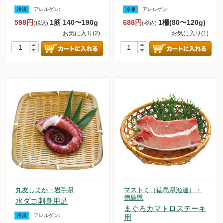
冷凍
アレルゲン:
冷凍
アレルゲン:
598円
1筋 140〜190g
688円
1柵(80〜120g)
(税込)
(税込)
お気に入り(2)
お気に入り(1)
丸友しまか・岩手県
マストミ（徳島県漁連）・
徳島県
水ダコ刺身用足
まぐろカマトロステーキ
冷凍
アレルゲン:
用