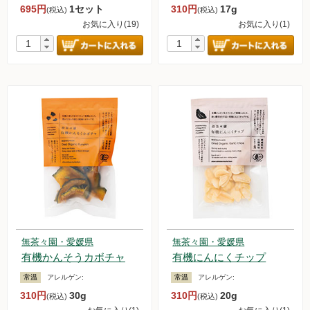
695円
1セット
310円
17g
(税込)
(税込)
新規募集中！
お気に入り(19)
お気に入り(1)
フランチャイズビジネス
定期購入について
無茶々園・愛媛県
無茶々園・愛媛県
有機かんそうカボチャ
有機にんにくチップ
常温
アレルゲン:
常温
アレルゲン:
310円
30g
310円
20g
(税込)
(税込)