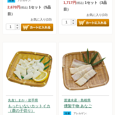
冷凍
アレルゲン:
1,717円
1セット（3品
(税込)
2,670円
1セット（5品
(税込)
調味料
目）
目）
お気に入り(10)
お気に入り(10)
伝統酒類
飲料品
菓子類
粉・餅
健康応援グッズ
石けん・生活用品
食べもの百科（書籍）
丸友しまか・岩手県
渡邊水産・島根県
もったいないカットイカ
燻製干物 あなご
ご利用ガイド
（鹿の子切り）
冷凍
アレルゲン: