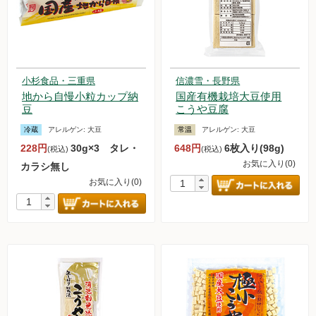
小杉食品・三重県
信濃雪・長野県
地から自慢小粒カップ納
国産有機栽培大豆使用
豆
こうや豆腐
冷蔵
アレルゲン:
大豆
常温
アレルゲン:
大豆
228円
30g×3 タレ・
648円
6枚入り(98g)
(税込)
(税込)
お気に入り(0)
カラシ無し
お気に入り(0)