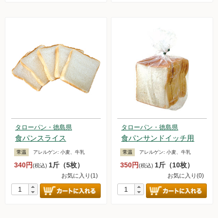
タローパン・徳島県
タローパン・徳島県
食パンスライス
食パンサンドイッチ用
常温
アレルゲン:
小麦、牛乳
常温
アレルゲン:
小麦、牛乳
340円
1斤（5枚）
350円
1斤（10枚）
(税込)
(税込)
お気に入り(1)
お気に入り(0)