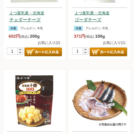
よつ葉乳業・北海道
よつ葉乳業・北海道
チェダーチーズ
ゴーダチーズ
冷蔵
アレルゲン:
牛乳
冷蔵
アレルゲン:
牛乳
602円
200g
371円
100g
(税込)
(税込)
お気に入り(2)
お気に入り(1)