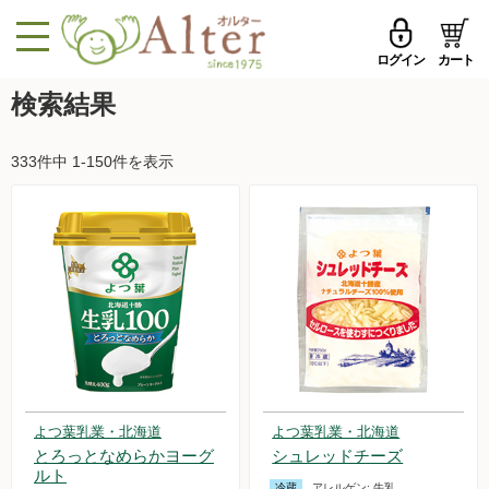
ログイン
カート
MENU
検索結果
メールアドレス
トップページへ戻る
333件中 1-150件を表示
品ものカテゴリ
パスワード
セール品・おすすめ
メールアドレスを保存する
お試しセット
今週の新登場
パスワードを忘れた方はこちら
野菜
初めての方へ
果物
よつ葉乳業・北海道
よつ葉乳業・北海道
新規一般会員登録
とろっとなめらかヨーグ
シュレッドチーズ
無農薬米・雑穀
ルト
冷蔵
アレルゲン:
牛乳