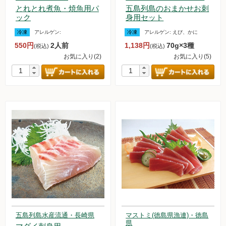
とれとれ煮魚・焼魚用パ
五島列島のおまかせお刺
ック
身用セット
冷凍
アレルゲン:
冷凍
アレルゲン:
えび、かに
550円
2人前
1,138円
70g×3種
(税込)
(税込)
お気に入り(2)
お気に入り(5)
五島列島水産流通・長崎県
マストミ(徳島県漁連)・徳島
県