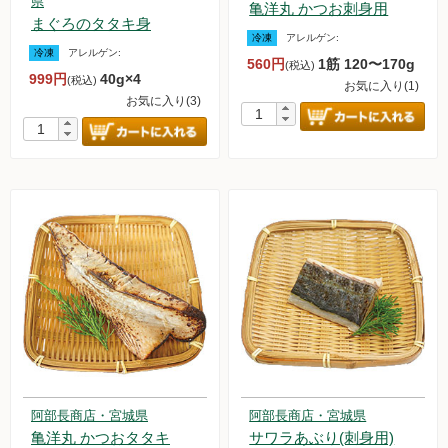
県
亀洋丸 かつお刺身用
まぐろのタタキ身
冷凍
アレルゲン:
冷凍
アレルゲン:
560円
1筋 120〜170g
(税込)
999円
40g×4
(税込)
お気に入り(1)
お気に入り(3)
阿部長商店・宮城県
阿部長商店・宮城県
亀洋丸 かつおタタキ
サワラあぶり(刺身用)