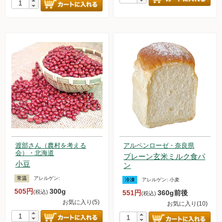
渡部さん（農村を考える
アルペンローゼ・奈良県
会）・北海道
プレーン玄米ミルク食パ
小豆
ン
常温
アレルゲン:
冷凍
アレルゲン:
小麦
505円
300g
(税込)
551円
360g前後
(税込)
お気に入り(5)
お気に入り(10)