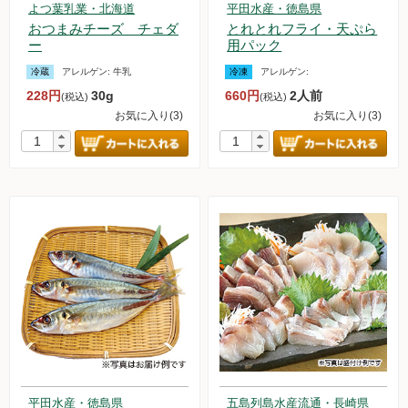
よつ葉乳業・北海道
平田水産・徳島県
おつまみチーズ チェダ
とれとれフライ・天ぷら
ー
用パック
冷蔵
アレルゲン:
牛乳
冷凍
アレルゲン:
228円
30g
660円
2人前
(税込)
(税込)
お気に入り(3)
お気に入り(3)
平田水産・徳島県
五島列島水産流通・長崎県