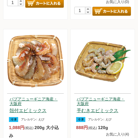
お気に入り(0)
パプアニューギニア海産・
パプアニューギニア海産・
大阪府
大阪府
殻付エビミックス
手むきエビミックス
冷凍
アレルゲン:
えび
冷凍
アレルゲン:
えび
1,088円
200g 大小込
888円
120g
(税込)
(税込)
お気に入り(4)
み