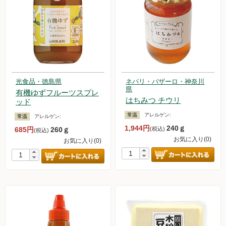
光食品・徳島県
ネパリ・バザーロ・神奈川
県
有機ゆずフルーツスプレ
はちみつ チウリ
ッド
常温
アレルゲン:
常温
アレルゲン:
1,944円
240ｇ
685円
260ｇ
(税込)
(税込)
お気に入り(0)
お気に入り(0)