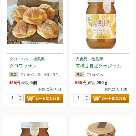
タローパン・徳島県
光食品・徳島県
クロワッサン
有機甘夏ビタージャム
常温
アレルゲン:
卵、小麦、牛乳
常温
アレルゲン:
425円
5個
565円
260ｇ
(税込)
(税込)
お気に入り(1)
お気に入り(0)