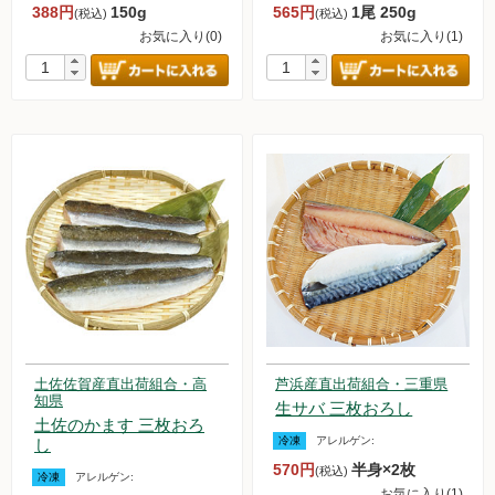
388円
150g
565円
1尾 250g
(税込)
(税込)
お気に入り(0)
お気に入り(1)
土佐佐賀産直出荷組合・高
芦浜産直出荷組合・三重県
知県
生サバ 三枚おろし
土佐のかます 三枚おろ
冷凍
アレルゲン:
し
570円
半身×2枚
(税込)
冷凍
アレルゲン:
お気に入り(1)