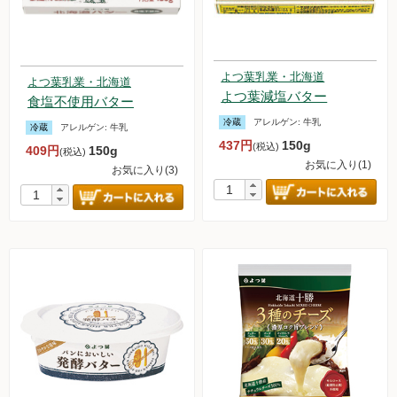
よつ葉乳業・北海道
よつ葉乳業・北海道
よつ葉減塩バター
食塩不使用バター
冷蔵
アレルゲン:
牛乳
冷蔵
アレルゲン:
牛乳
437円
150g
(税込)
409円
150g
(税込)
お気に入り(1)
お気に入り(3)