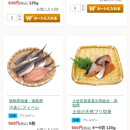
630円
120g
(税込)
お気に入り(0)
徳島県漁連・徳島県
土佐佐賀産直出荷組合・高
知県
小あじフィーレ
土佐の天然ブリ切身
冷凍
アレルゲン:
冷凍
アレルゲン:
560円
6枚
(税込)
660円
4〜5切 120g
(税込)
お気に入り(1)