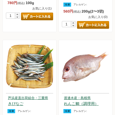
780円
100g
(税込)
冷凍
アレルゲン:
お気に入り(1)
560円
200g(2〜3切)
(税込)
お気に入り(0)
芦浜産直出荷組合・三重県
渡邊水産・島根県
きびなご
れんこ鯛（調理用）
冷凍
アレルゲン:
冷凍
アレルゲン: