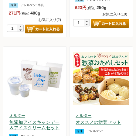
冷蔵
アレルゲン:
牛乳
623円
250g
(税込)
無農薬豆
271円
400g
(税込)
お気に入り(10)
お気に入り(2)
パン・蜂蜜・ジャム他
国産大豆の加工品
たまご・乳製品
水産品
肉類
冷蔵食品他
惣菜
オルター
オルター
麺
無添加アイスキャンデー
オススメの惣菜セット
＆アイスクリームセット
冷凍
アレルゲン:
乾物