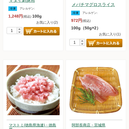
マダイ刺身用
メバチマグロスライス
冷凍
アレルゲン:
冷凍
アレルゲン:
1,248円
100g
(税込)
972円
(税込)
お気に入り(2)
100g（50g×2）
お気に入り(1)
マストミ(徳島県漁連)・徳島
阿部長商店・宮城県