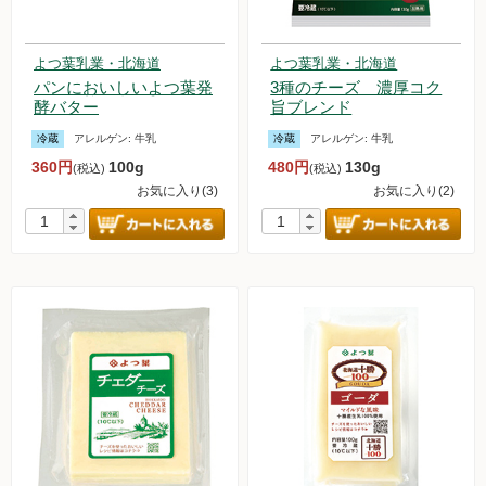
よつ葉乳業・北海道
よつ葉乳業・北海道
パンにおいしいよつ葉発
3種のチーズ 濃厚コク
酵バター
旨ブレンド
冷蔵
アレルゲン:
牛乳
冷蔵
アレルゲン:
牛乳
360円
100g
480円
130g
(税込)
(税込)
お気に入り(3)
お気に入り(2)