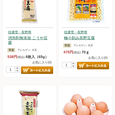
信濃雪・長野県
信濃雪・長野県
消泡剤無添加 こうや豆
極小刻み高野豆腐
腐
常温
アレルゲン:
大豆
常温
アレルゲン:
大豆
475円
70ｇ
(税込)
538円
8枚入（65g）
(税込)
お気に入り(0)
お気に入り(0)