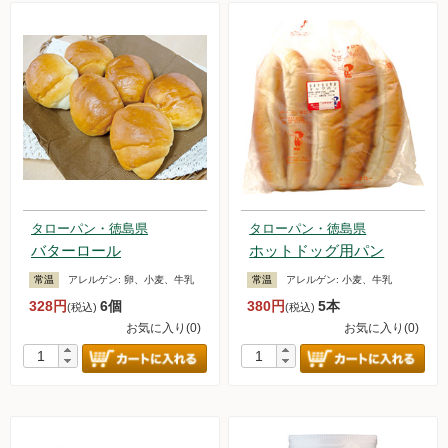
タローパン・徳島県
タローパン・徳島県
バターロール
ホットドッグ用パン
常温
アレルゲン:
卵、小麦、牛乳
常温
アレルゲン:
小麦、牛乳
328円
6個
380円
5本
(税込)
(税込)
お気に入り(0)
お気に入り(0)