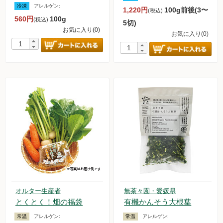
冷凍
アレルゲン:
1,220円
100g前後(3〜
(税込)
お買い物について
560円
100g
(税込)
5切)
取扱いアイテム数について
お気に入り(0)
お気に入り(0)
カートについて
お届け日について
送料ついて
返品・キャンセルについて
お支払い方法について
賞味期限について
よくあるご質問
オルター品もの
オルター生産者
無茶々園・愛媛県
取扱店のご紹介
とくとく！畑の福袋
有機かんそう大根葉
常温
アレルゲン:
常温
アレルゲン: