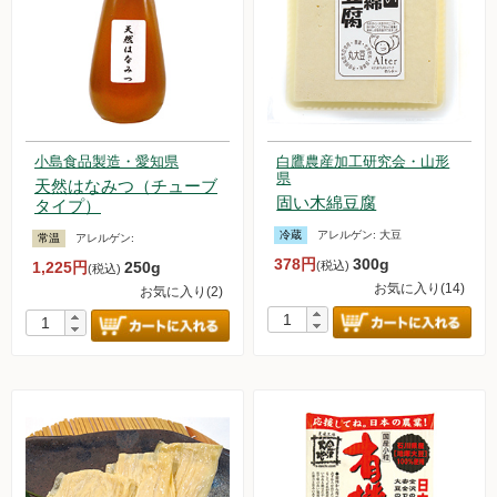
小島食品製造・愛知県
白鷹農産加工研究会・山形
県
天然はなみつ（チューブ
固い木綿豆腐
タイプ）
冷蔵
アレルゲン:
大豆
常温
アレルゲン:
378円
300g
1,225円
250g
(税込)
(税込)
お気に入り(14)
お気に入り(2)