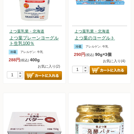
よつ葉乳業・北海道
よつ葉乳業・北海道
よつ葉プレーンヨーグル
よつ葉のヨーグルト
ト生乳100％
冷蔵
アレルゲン:
牛乳
冷蔵
アレルゲン:
牛乳
290円
90g×3個
(税込)
288円
400g
(税込)
お気に入り(4)
お気に入り(2)