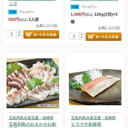
ック
冷凍
アレルゲン:
冷凍
アレルゲン:
1,498円
120g(2切)×3
(税込)
550円
2人前
(税込)
種
お気に入り(2)
お気に入り(2)
五島列島水産流通・長崎県
五島列島水産流通・長崎県
五島列島のおまかせお刺
ヒラマサ刺身用