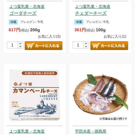
よつ葉乳業・北海道
よつ葉乳業・北海道
ゴーダチーズ
チェダーチーズ
冷蔵
アレルゲン:
牛乳
冷蔵
アレルゲン:
牛乳
617円
200g
361円
100g
(税込)
(税込)
お気に入り(3)
お気に入り(1)
よつ葉乳業・北海道
平田水産・徳島県