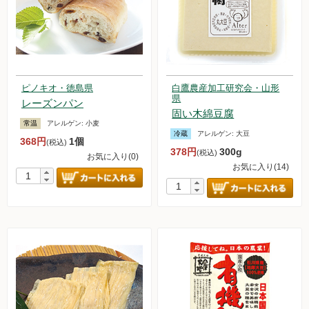
ピノキオ・徳島県
白鷹農産加工研究会・山形
県
レーズンパン
固い木綿豆腐
常温
アレルゲン:
小麦
冷蔵
アレルゲン:
大豆
368円
1個
(税込)
378円
300g
(税込)
お気に入り(0)
お気に入り(14)