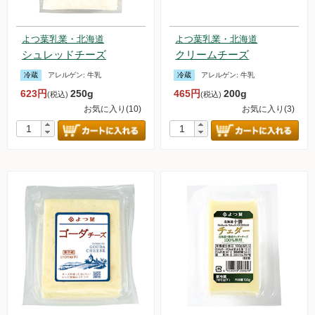
よつ葉乳業・北海道
よつ葉乳業・北海道
シュレッドチーズ
クリームチーズ
冷蔵
アレルゲン:
牛乳
冷蔵
アレルゲン:
牛乳
623円
250g
465円
200g
(税込)
(税込)
お気に入り(10)
お気に入り(3)