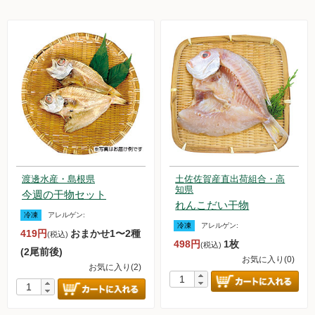
渡邊水産・島根県
土佐佐賀産直出荷組合・高
知県
今週の干物セット
れんこだい干物
冷凍
アレルゲン:
冷凍
アレルゲン:
419円
おまかせ1〜2種
(税込)
498円
1枚
(税込)
(2尾前後)
お気に入り(0)
お気に入り(2)