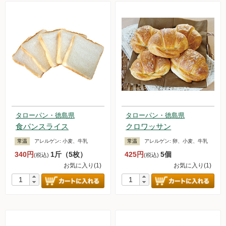
タローパン・徳島県
タローパン・徳島県
食パンスライス
クロワッサン
常温
アレルゲン:
小麦、牛乳
常温
アレルゲン:
卵、小麦、牛乳
340円
1斤（5枚）
425円
5個
(税込)
(税込)
お気に入り(1)
お気に入り(1)