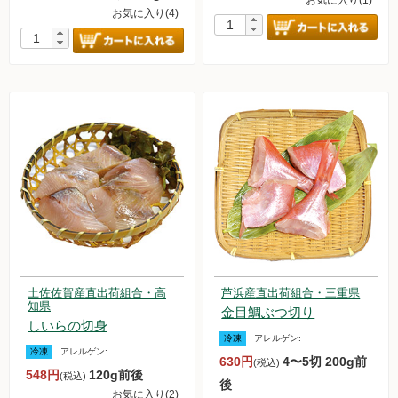
お気に入り(4)
土佐佐賀産直出荷組合・高
芦浜産直出荷組合・三重県
知県
金目鯛ぶつ切り
しいらの切身
冷凍
アレルゲン:
冷凍
アレルゲン:
630円
4〜5切 200g前
(税込)
548円
120g前後
(税込)
後
お気に入り(2)