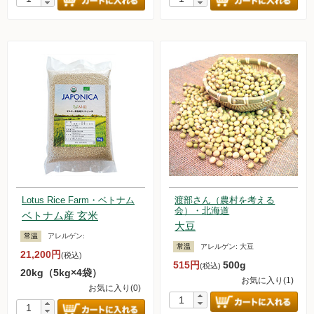
Lotus Rice Farm・ベトナム
渡部さん（農村を考える
会）・北海道
ベトナム産 玄米
大豆
常温
アレルゲン:
常温
アレルゲン:
大豆
21,200円
(税込)
515円
500g
(税込)
20kg（5kg×4袋）
お気に入り(1)
お気に入り(0)