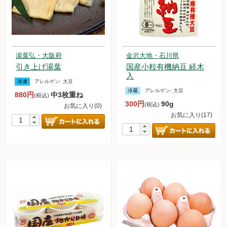
湯葉弘・大阪府
金沢大地・石川県
引き上げ湯葉
国産小粒有機納豆 経木
入
冷凍
アレルゲン:
大豆
冷蔵
アレルゲン:
大豆
880円
中3枚重ね
(税込)
300円
90g
(税込)
お気に入り(0)
お気に入り(17)