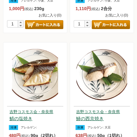
冷凍
アレルゲン:
小麦、大豆
冷凍
アレルゲン:
小麦、大豆
お買い物について
1,000円
230g
1,110円
2合分
(税込)
(税込)
お気に入り(0)
お気に入り(0)
取扱いアイテム数について
カートについて
お届け日について
送料ついて
返品・キャンセルについて
お支払い方法について
賞味期限について
よくあるご質問
吉野コスモス会・奈良県
吉野コスモス会・奈良県
オルター品もの
鯖の塩焼き
鰆の西京焼き
取扱店のご紹介
冷凍
アレルゲン:
冷凍
アレルゲン:
大豆
480円
90g（2切れ）
638円
50g（1切れ）
(税込)
(税込)