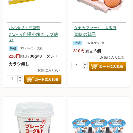
小杉食品・三重県
タナカファーム・大阪府
地から自慢小粒カップ納
喜味の鶏子
豆
冷蔵
アレルゲン:
卵
冷蔵
アレルゲン:
大豆
810円
6個
(税込)
228円
30g×3 タレ・
(税込)
お気に入り(13)
カラシ無し
お気に入り(0)