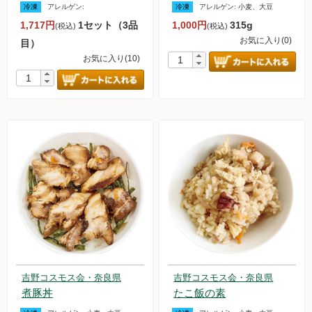
冷凍
アレルゲン:
冷凍
アレルゲン:
小麦、大豆
調味料
1,717円
1セット（3品
1,000円
315g
(税込)
(税込)
お気に入り(0)
目）
伝統酒類
お気に入り(10)
飲料品
菓子類
粉・餅
健康応援グッズ
石けん・生活用品
食べもの百科（書籍）
吉野コスモス会・奈良県
吉野コスモス会・奈良県
煮豚丼
たこ飯の素
ご利用ガイド