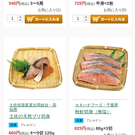
540円
3〜5尾
725円
半身×2枚
(税込)
(税込)
お気に入り(1)
お気に入り(5)
土佐佐賀産直出荷組合・高
カネハチフーズ・千葉県
知県
秋鮭切身（無塩）
土佐の天然ブリ切身
冷凍
アレルゲン:
冷凍
アレルゲン:
825円
80g×3切
(税込)
660円
4〜5切 120g
(税込)
お気に入り(1)