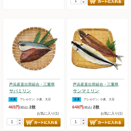
芦浜産直出荷組合・三重県
芦浜産直出荷組合・三重県
サバミリン
サンマミリン
冷凍
アレルゲン:
小麦、大豆
冷凍
アレルゲン:
小麦、大豆
465円
2枚
648円
2枚
(税込)
(税込)
お気に入り(1)
お気に入り(1)