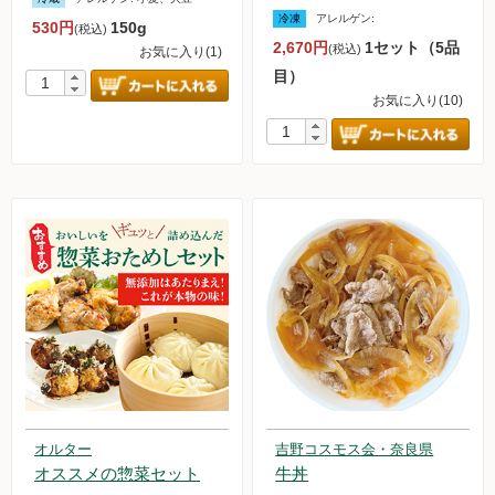
冷凍
アレルゲン:
530円
150g
(税込)
無農薬豆
2,670円
1セット（5品
(税込)
お気に入り(1)
目）
パン・蜂蜜・ジャム他
お気に入り(10)
国産大豆の加工品
たまご・乳製品
水産品
肉類
冷蔵食品他
惣菜
麺
オルター
吉野コスモス会・奈良県
オススメの惣菜セット
牛丼
乾物