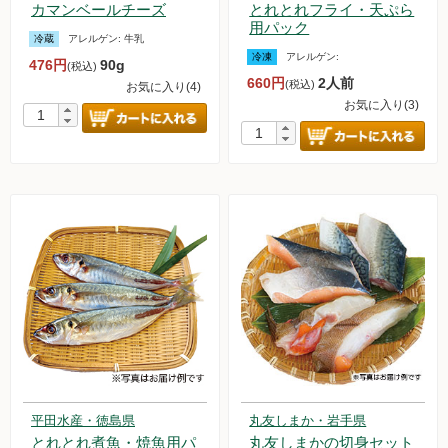
カマンベールチーズ
とれとれフライ・天ぷら
用パック
冷蔵
アレルゲン:
牛乳
冷凍
アレルゲン:
476円
90g
(税込)
660円
2人前
(税込)
お気に入り(4)
お気に入り(3)
平田水産・徳島県
丸友しまか・岩手県
とれとれ煮魚・焼魚用パ
丸友しまかの切身セット