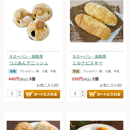
タローパン・徳島県
タローパン・徳島県
つぶあんデニッシュ
ミルクビスキー
冷蔵
アレルゲン:
卵、小麦、牛乳
常温
アレルゲン:
卵、小麦、牛乳
440円
3個
330円
2個
(税込)
(税込)
お気に入り(0)
お気に入り(0)