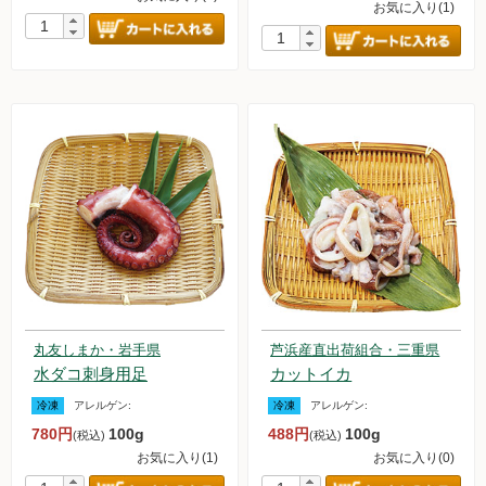
お気に入り(1)
丸友しまか・岩手県
芦浜産直出荷組合・三重県
水ダコ刺身用足
カットイカ
冷凍
アレルゲン:
冷凍
アレルゲン:
780円
100g
488円
100g
(税込)
(税込)
お気に入り(1)
お気に入り(0)