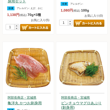
身用セット
冷凍
アレルゲン:
冷凍
アレルゲン:
えび、かに
1,080円
100g
(税込)
1,138円
70g×3種
(税込)
お気に入り(0)
お気に入り(5)
阿部長商店・宮城県
阿部長商店・宮城県
亀洋丸 かつお刺身用
ビンチョウマグロあぶり
(刺身用)