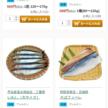
冷凍
アレルゲン:
冷凍
アレルゲン:
560円
1筋 120〜170g
(税込)
688円
1柵(80〜120g)
(税込)
お気に入り(1)
お気に入り(0)
芦浜産直出荷組合・三重県
阿部長商店・宮城県
いわし（大サイズ）
さばフィーレ
冷凍
アレルゲン:
冷凍
アレルゲン: