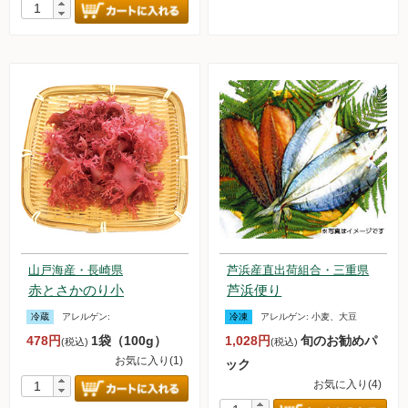
山戸海産・長崎県
芦浜産直出荷組合・三重県
赤とさかのり小
芦浜便り
冷蔵
アレルゲン:
冷凍
アレルゲン:
小麦、大豆
478円
1袋（100g）
1,028円
旬のお勧めパ
(税込)
(税込)
お気に入り(1)
ック
お気に入り(4)