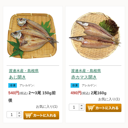
渡邊水産・島根県
渡邊水産・島根県
あじ開き
赤カマス開き
冷凍
アレルゲン:
冷凍
アレルゲン:
540円
2〜3尾 150g前
490円
2尾160g
(税込)
(税込)
お気に入り(1)
後
お気に入り(1)