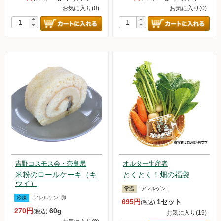
お気に入り(0)
お気に入り(0)
新規募集中！
フランチャイズビジネス
定期購入について
吉野コスモス会・奈良県
オルター生産者
米粉のロールケーキ（キ
とくとく！畑の福袋
ウイ）
常温
アレルゲン:
冷凍
アレルゲン:
卵
695円
1セット
(税込)
270円
60g
(税込)
お気に入り(19)