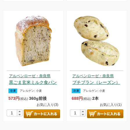
アルペンローゼ・奈良県
アルペンローゼ・奈良県
黒ごま玄米ミルク食パン
プチブラン（レーズン）
冷凍
アレルゲン:
小麦
冷凍
アレルゲン:
小麦
573円
360g前後
688円
2本
(税込)
(税込)
お気に入り(3)
お気に入り(1)