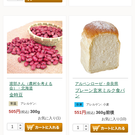
渡部さん（農村を考える
アルペンローゼ・奈良県
会）・北海道
プレーン玄米ミルク食パ
金時豆
ン
常温
アレルゲン:
冷凍
アレルゲン:
小麦
505円
300g
(税込)
551円
360g前後
(税込)
お気に入り(1)
お気に入り(10)