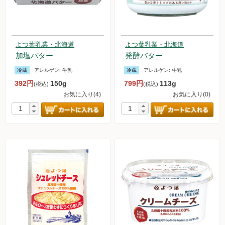
よつ葉乳業・北海道
よつ葉乳業・北海道
加塩バター
発酵バター
冷蔵
アレルゲン:
牛乳
冷蔵
アレルゲン:
牛乳
392円
150g
799円
113g
(税込)
(税込)
お気に入り(4)
お気に入り(0)