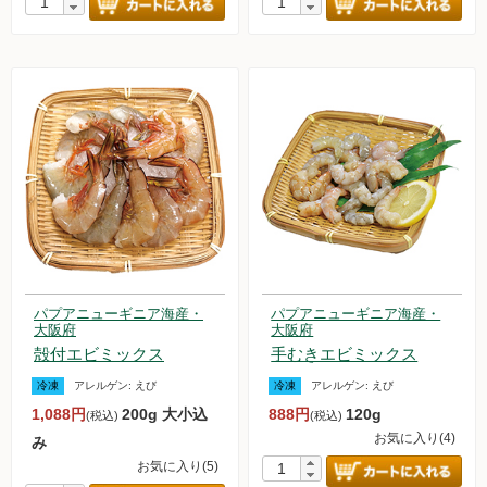
パプアニューギニア海産・
パプアニューギニア海産・
大阪府
大阪府
殻付エビミックス
手むきエビミックス
冷凍
アレルゲン:
えび
冷凍
アレルゲン:
えび
1,088円
200g 大小込
888円
120g
(税込)
(税込)
お気に入り(4)
み
お気に入り(5)