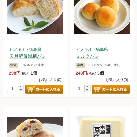
ピノキオ・徳島県
ピノキオ・徳島県
天然酵母黒糖パン
ミルクパン
常温
アレルゲン:
小麦
常温
アレルゲン:
小麦、牛乳
298円
1個
248円
3個
(税込)
(税込)
お気に入り(0)
お気に入り(0)