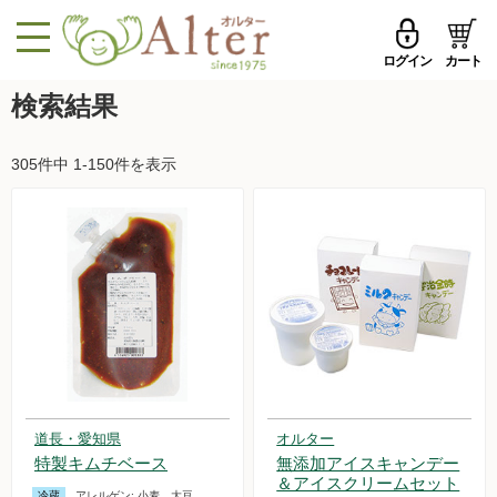
ログイン
カート
MENU
検索結果
メールアドレス
トップページへ戻る
305件中 1-150件を表示
品ものカテゴリ
パスワード
セール品・おすすめ
メールアドレスを保存する
お試しセット
今週の新登場
パスワードを忘れた方はこちら
野菜
初めての方へ
果物
道長・愛知県
オルター
新規一般会員登録
特製キムチベース
無添加アイスキャンデー
無農薬米・雑穀
＆アイスクリームセット
冷蔵
アレルゲン:
小麦、大豆