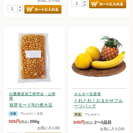
お気に入り(0)
白鷹農産加工研究会・山形
オルター生産者
県
とれとれ！おまかせフル
発芽モードRの煮大豆
ーツパック
冷蔵
アレルゲン:
大豆
常温
アレルゲン:
505円
200g
(税込)
945円
2〜3品目
(税込)
お気に入り(0)
お気に入り(14)