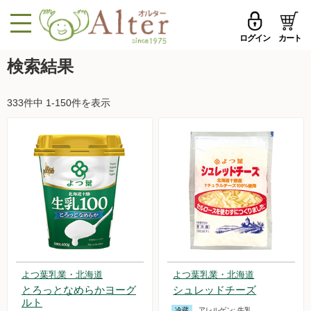
ログイン
カート
MENU
検索結果
メールアドレス
トップページへ戻る
333件中 1-150件を表示
品ものカテゴリ
パスワード
セール品・おすすめ
メールアドレスを保存する
お試しセット
今週の新登場
パスワードを忘れた方はこちら
野菜
初めての方へ
果物
よつ葉乳業・北海道
よつ葉乳業・北海道
新規一般会員登録
とろっとなめらかヨーグ
シュレッドチーズ
無農薬米・雑穀
ルト
冷蔵
アレルゲン:
牛乳