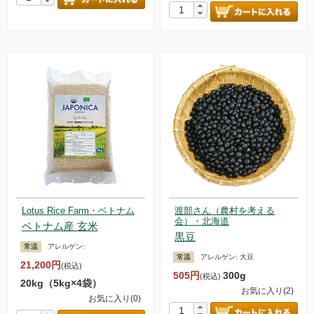
Lotus Rice Farm・ベトナム
渡部さん（農村を考える
会）・北海道
ベトナム産 玄米
黒豆
常温
アレルゲン:
常温
アレルゲン:
大豆
21,200円
(税込)
505円
300g
(税込)
20kg（5kg×4袋）
お気に入り(2)
お気に入り(0)