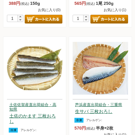
388円
150g
565円
1尾 250g
(税込)
(税込)
お気に入り(0)
お気に入り(1)
土佐佐賀産直出荷組合・高
芦浜産直出荷組合・三重県
知県
生サバ 三枚おろし
土佐のかます 三枚おろ
冷凍
アレルゲン:
し
570円
半身×2枚
(税込)
冷凍
アレルゲン:
お気に入り(1)