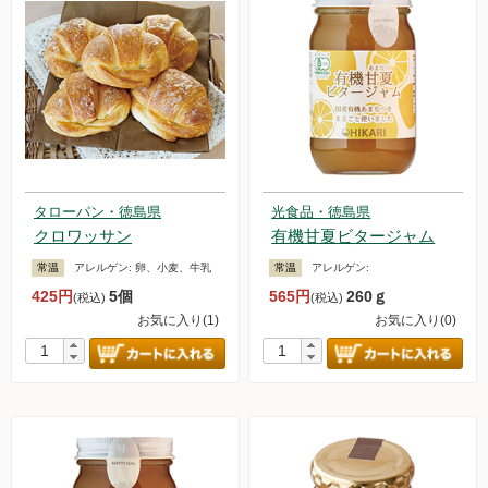
タローパン・徳島県
光食品・徳島県
クロワッサン
有機甘夏ビタージャム
常温
アレルゲン:
卵、小麦、牛乳
常温
アレルゲン:
425円
5個
565円
260ｇ
(税込)
(税込)
お気に入り(1)
お気に入り(0)