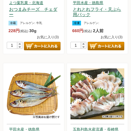
よつ葉乳業・北海道
平田水産・徳島県
おつまみチーズ チェダ
とれとれフライ・天ぷら
ー
用パック
冷蔵
アレルゲン:
牛乳
冷凍
アレルゲン:
228円
30g
660円
2人前
(税込)
(税込)
お気に入り(3)
お気に入り(3)
平田水産・徳島県
五島列島水産流通・長崎県