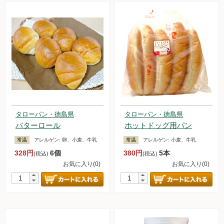
タローパン・徳島県
タローパン・徳島県
バターロール
ホットドッグ用パン
常温
アレルゲン:
卵、小麦、牛乳
常温
アレルゲン:
小麦、牛乳
328円
6個
380円
5本
(税込)
(税込)
お気に入り(0)
お気に入り(0)