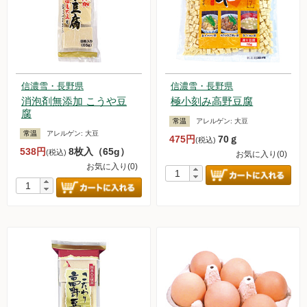
信濃雪・長野県
信濃雪・長野県
消泡剤無添加 こうや豆
極小刻み高野豆腐
腐
常温
アレルゲン:
大豆
常温
アレルゲン:
大豆
475円
70ｇ
(税込)
538円
8枚入（65g）
(税込)
お気に入り(0)
お気に入り(0)