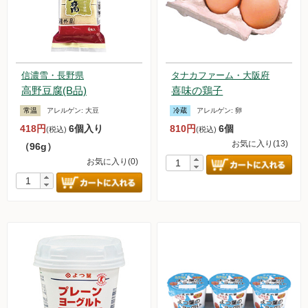
信濃雪・長野県
タナカファーム・大阪府
高野豆腐(B品)
喜味の鶏子
常温
アレルゲン:
大豆
冷蔵
アレルゲン:
卵
418円
6個入り
810円
6個
(税込)
(税込)
お気に入り(13)
（96g）
お気に入り(0)