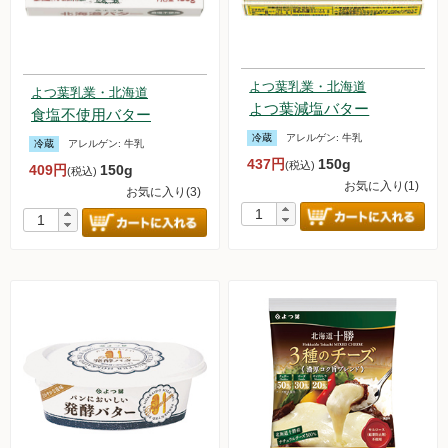
よつ葉乳業・北海道
よつ葉乳業・北海道
よつ葉減塩バター
食塩不使用バター
冷蔵
アレルゲン:
牛乳
冷蔵
アレルゲン:
牛乳
437円
150g
(税込)
409円
150g
(税込)
お気に入り(1)
お気に入り(3)