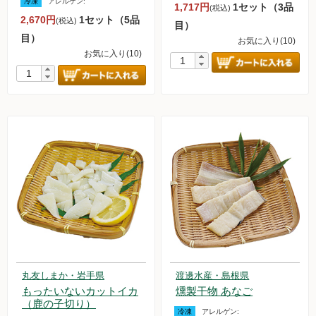
冷凍
アレルゲン:
1,717円
1セット（3品
(税込)
2,670円
1セット（5品
(税込)
調味料
目）
目）
お気に入り(10)
お気に入り(10)
伝統酒類
飲料品
菓子類
粉・餅
健康応援グッズ
石けん・生活用品
食べもの百科（書籍）
丸友しまか・岩手県
渡邊水産・島根県
もったいないカットイカ
燻製干物 あなご
ご利用ガイド
（鹿の子切り）
冷凍
アレルゲン: