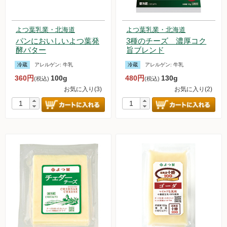
よつ葉乳業・北海道
よつ葉乳業・北海道
パンにおいしいよつ葉発
3種のチーズ 濃厚コク
酵バター
旨ブレンド
冷蔵
アレルゲン:
牛乳
冷蔵
アレルゲン:
牛乳
360円
100g
480円
130g
(税込)
(税込)
お気に入り(3)
お気に入り(2)