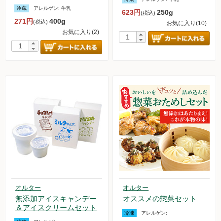
冷蔵
アレルゲン:
牛乳
623円
250g
(税込)
無農薬豆
271円
400g
(税込)
お気に入り(10)
お気に入り(2)
パン・蜂蜜・ジャム他
国産大豆の加工品
たまご・乳製品
水産品
肉類
冷蔵食品他
惣菜
オルター
オルター
麺
無添加アイスキャンデー
オススメの惣菜セット
＆アイスクリームセット
冷凍
アレルゲン:
乾物