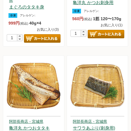
県
亀洋丸 かつお刺身用
まぐろのタタキ身
冷凍
アレルゲン:
冷凍
アレルゲン:
560円
1筋 120〜170g
(税込)
999円
40g×4
(税込)
お気に入り(1)
お気に入り(3)
阿部長商店・宮城県
阿部長商店・宮城県
亀洋丸 かつおタタキ
サワラあぶり(刺身用)