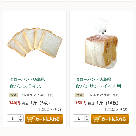
タローパン・徳島県
タローパン・徳島県
食パンスライス
食パンサンドイッチ用
常温
アレルゲン:
小麦、牛乳
常温
アレルゲン:
小麦、牛乳
340円
1斤（5枚）
350円
1斤（10枚）
(税込)
(税込)
お気に入り(1)
お気に入り(0)