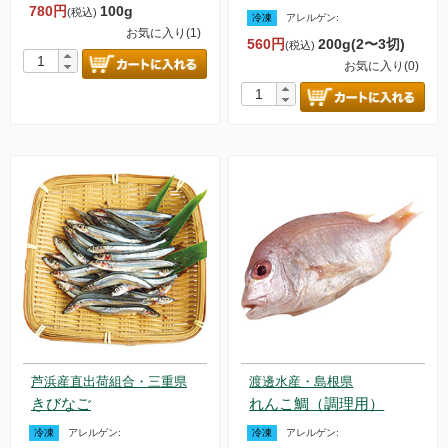
780円
100g
(税込)
冷凍
アレルゲン:
お気に入り(1)
560円
200g(2〜3切)
(税込)
お気に入り(0)
芦浜産直出荷組合・三重県
渡邊水産・島根県
きびなご
れんこ鯛（調理用）
冷凍
アレルゲン:
冷凍
アレルゲン: