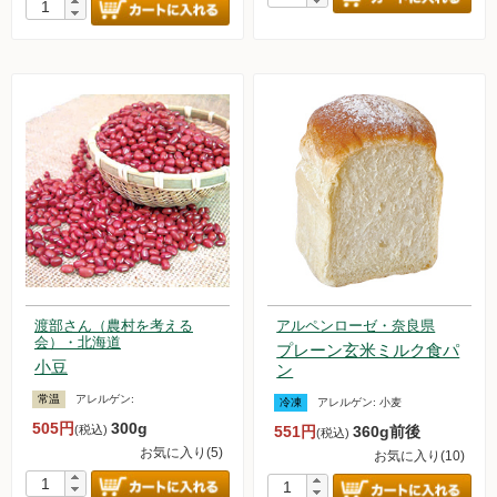
渡部さん（農村を考える
アルペンローゼ・奈良県
会）・北海道
プレーン玄米ミルク食パ
小豆
ン
常温
アレルゲン:
冷凍
アレルゲン:
小麦
505円
300g
(税込)
551円
360g前後
(税込)
お気に入り(5)
お気に入り(10)