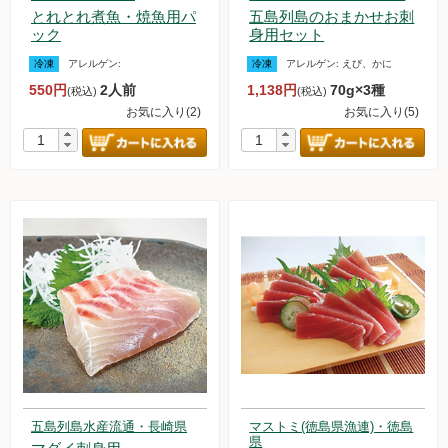
とれとれ煮魚・焼魚用パ
五島列島のおまかせお刺
ック
身用セット
冷凍
アレルゲン:
冷凍
アレルゲン:
えび、かに
550円
2人前
1,138円
70g×3種
(税込)
(税込)
お気に入り(2)
お気に入り(5)
五島列島水産流通・長崎県
マストミ(徳島県漁連)・徳島
県