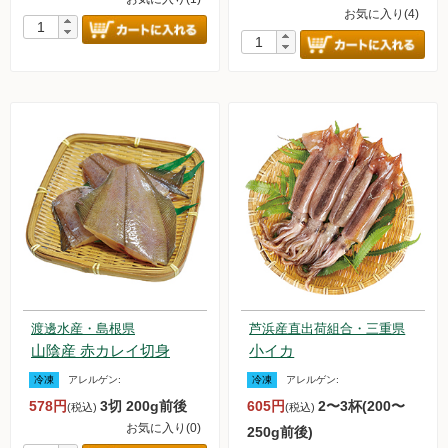
お気に入り(4)
渡邊水産・島根県
芦浜産直出荷組合・三重県
山陰産 赤カレイ切身
小イカ
冷凍
アレルゲン:
冷凍
アレルゲン:
578円
3切 200g前後
605円
2〜3杯(200〜
(税込)
(税込)
お気に入り(0)
250g前後)