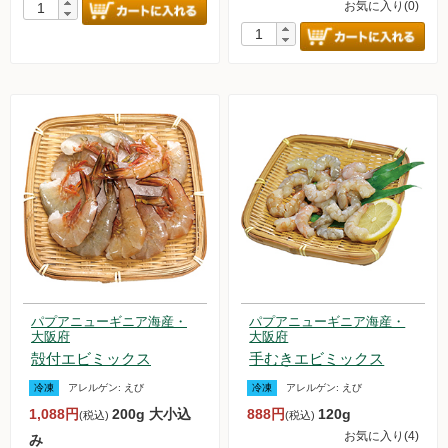
お気に入り(0)
パプアニューギニア海産・
パプアニューギニア海産・
大阪府
大阪府
殻付エビミックス
手むきエビミックス
冷凍
アレルゲン:
えび
冷凍
アレルゲン:
えび
1,088円
200g 大小込
888円
120g
(税込)
(税込)
お気に入り(4)
み