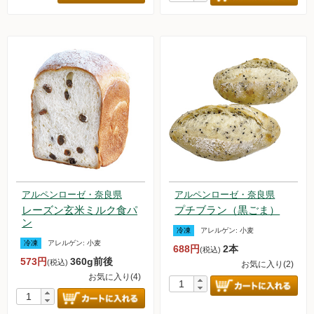
アルペンローゼ・奈良県
アルペンローゼ・奈良県
レーズン玄米ミルク食パ
プチブラン（黒ごま）
ン
冷凍
アレルゲン:
小麦
冷凍
アレルゲン:
小麦
688円
2本
(税込)
573円
360g前後
(税込)
お気に入り(2)
お気に入り(4)