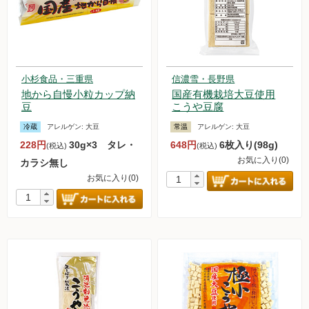
小杉食品・三重県
信濃雪・長野県
地から自慢小粒カップ納
国産有機栽培大豆使用
豆
こうや豆腐
冷蔵
アレルゲン:
大豆
常温
アレルゲン:
大豆
228円
30g×3 タレ・
648円
6枚入り(98g)
(税込)
(税込)
お気に入り(0)
カラシ無し
お気に入り(0)