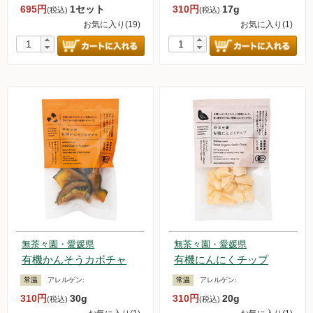
695円
1セット
310円
17g
(税込)
(税込)
新規募集中！
お気に入り(19)
お気に入り(1)
フランチャイズビジネス
定期購入について
無茶々園・愛媛県
無茶々園・愛媛県
有機かんそうカボチャ
有機にんにくチップ
常温
アレルゲン:
常温
アレルゲン:
310円
30g
310円
20g
(税込)
(税込)