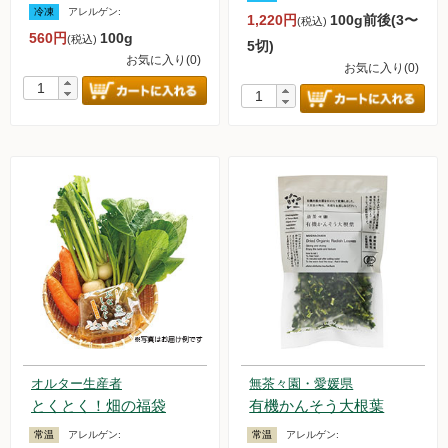
冷凍
アレルゲン:
1,220円
100g前後(3〜
(税込)
お買い物について
560円
100g
(税込)
5切)
取扱いアイテム数について
お気に入り(0)
お気に入り(0)
カートについて
お届け日について
送料ついて
返品・キャンセルについて
お支払い方法について
賞味期限について
よくあるご質問
オルター品もの
オルター生産者
無茶々園・愛媛県
取扱店のご紹介
とくとく！畑の福袋
有機かんそう大根葉
常温
アレルゲン:
常温
アレルゲン: