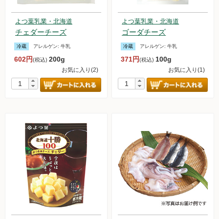
よつ葉乳業・北海道
よつ葉乳業・北海道
チェダーチーズ
ゴーダチーズ
冷蔵
アレルゲン:
牛乳
冷蔵
アレルゲン:
牛乳
602円
200g
371円
100g
(税込)
(税込)
お気に入り(2)
お気に入り(1)