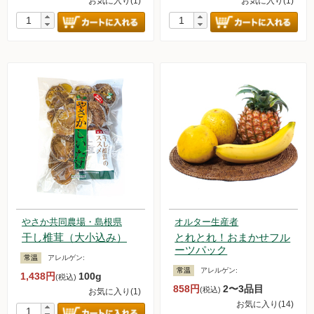
お気に入り(1)
お気に入り(1)
やさか共同農場・島根県
オルター生産者
干し椎茸（大小込み）
とれとれ！おまかせフル
ーツパック
常温
アレルゲン:
常温
アレルゲン:
1,438円
100g
(税込)
858円
2〜3品目
(税込)
お気に入り(1)
お気に入り(14)