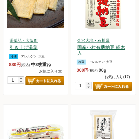
湯葉弘・大阪府
金沢大地・石川県
引き上げ湯葉
国産小粒有機納豆 経木
入
冷凍
アレルゲン:
大豆
冷蔵
アレルゲン:
大豆
880円
中3枚重ね
(税込)
300円
90g
(税込)
お気に入り(0)
お気に入り(17)