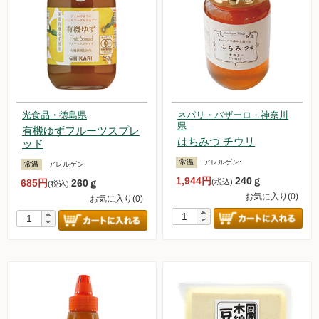
光食品・徳島県
ネパリ・バザーロ・神奈川
県
有機ゆずフルーツスプレ
はちみつ チウリ
ッド
常温
アレルゲン:
常温
アレルゲン:
1,944円
240ｇ
685円
260ｇ
(税込)
(税込)
お気に入り(0)
お気に入り(0)