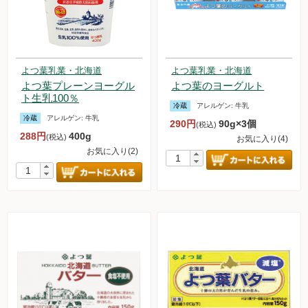
よつ葉乳業・北海道
よつ葉乳業・北海道
よつ葉プレーンヨーグル
よつ葉のヨーグルト
ト生乳100％
冷蔵
アレルゲン:
牛乳
冷蔵
アレルゲン:
牛乳
290円
90g×3個
(税込)
288円
400g
(税込)
お気に入り(4)
お気に入り(2)