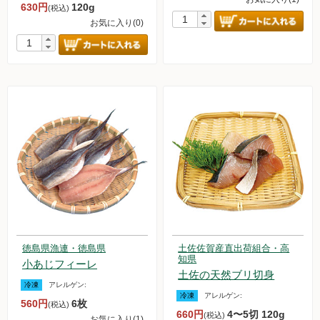
630円
120g
(税込)
お気に入り(0)
徳島県漁連・徳島県
土佐佐賀産直出荷組合・高
知県
小あじフィーレ
土佐の天然ブリ切身
冷凍
アレルゲン:
冷凍
アレルゲン:
560円
6枚
(税込)
660円
4〜5切 120g
(税込)
お気に入り(1)