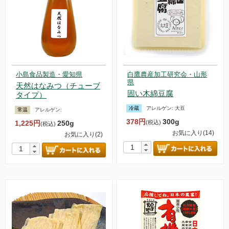
小島食品製造・愛知県
白鷹農産加工研究会・山形
県
天然はなみつ（チューブ
固い木綿豆腐
タイプ）
冷蔵
アレルゲン:
大豆
常温
アレルゲン:
378円
300g
1,225円
250g
(税込)
(税込)
お気に入り(14)
お気に入り(2)