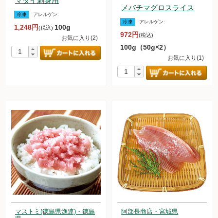
マダイ刺身用
メバチマグロスライス
冷凍
アレルゲン:
冷凍
アレルゲン:
1,248円
100g
(税込)
972円
(税込)
お気に入り(2)
100g（50g×2）
お気に入り(1)
マストミ(徳島県漁連)・徳島
阿部長商店・宮城県