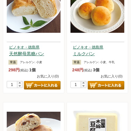
ピノキオ・徳島県
ピノキオ・徳島県
天然酵母黒糖パン
ミルクパン
常温
アレルゲン:
小麦
常温
アレルゲン:
小麦、牛乳
298円
1個
248円
3個
(税込)
(税込)
お気に入り(0)
お気に入り(0)