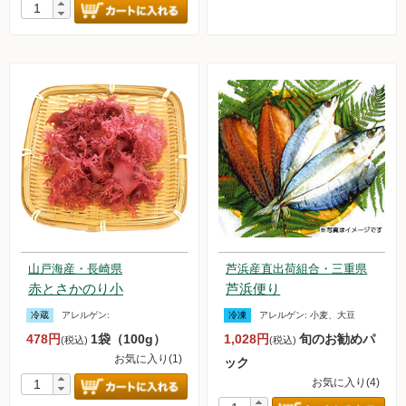
山戸海産・長崎県
芦浜産直出荷組合・三重県
赤とさかのり小
芦浜便り
冷蔵
アレルゲン:
冷凍
アレルゲン:
小麦、大豆
478円
1袋（100g）
1,028円
旬のお勧めパ
(税込)
(税込)
お気に入り(1)
ック
お気に入り(4)