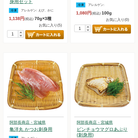
身用セット
冷凍
アレルゲン:
冷凍
アレルゲン:
えび、かに
1,080円
100g
(税込)
1,138円
70g×3種
(税込)
お気に入り(0)
お気に入り(5)
阿部長商店・宮城県
阿部長商店・宮城県
亀洋丸 かつお刺身用
ビンチョウマグロあぶり
(刺身用)