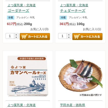
よつ葉乳業・北海道
よつ葉乳業・北海道
ゴーダチーズ
チェダーチーズ
冷蔵
アレルゲン:
牛乳
冷蔵
アレルゲン:
牛乳
617円
200g
361円
100g
(税込)
(税込)
お気に入り(3)
お気に入り(1)
よつ葉乳業・北海道
平田水産・徳島県