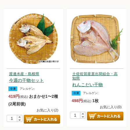
渡邊水産・島根県
土佐佐賀産直出荷組合・高
知県
今週の干物セット
れんこだい干物
冷凍
アレルゲン:
冷凍
アレルゲン:
419円
おまかせ1〜2種
(税込)
498円
1枚
(税込)
(2尾前後)
お気に入り(0)
お気に入り(2)