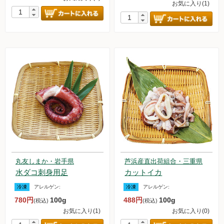
お気に入り(1)
丸友しまか・岩手県
芦浜産直出荷組合・三重県
水ダコ刺身用足
カットイカ
冷凍
アレルゲン:
冷凍
アレルゲン:
780円
100g
488円
100g
(税込)
(税込)
お気に入り(1)
お気に入り(0)