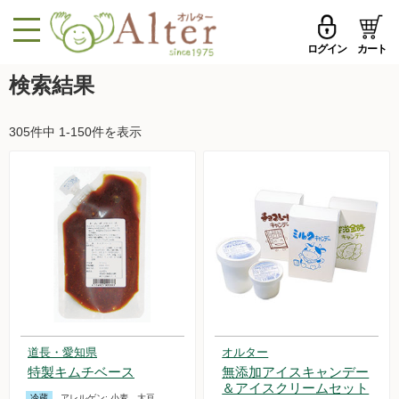
ログイン
カート
MENU
検索結果
メールアドレス
トップページへ戻る
305件中 1-150件を表示
品ものカテゴリ
パスワード
セール品・おすすめ
メールアドレスを保存する
お試しセット
今週の新登場
パスワードを忘れた方はこちら
野菜
初めての方へ
果物
道長・愛知県
オルター
新規一般会員登録
特製キムチベース
無添加アイスキャンデー
無農薬米・雑穀
＆アイスクリームセット
冷蔵
アレルゲン:
小麦、大豆