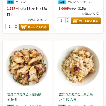
冷凍
アレルゲン:
冷凍
アレルゲン:
小麦、大豆
調味料
1,717円
1セット（3品
1,000円
315g
(税込)
(税込)
お気に入り(0)
目）
伝統酒類
お気に入り(10)
飲料品
菓子類
粉・餅
健康応援グッズ
石けん・生活用品
食べもの百科（書籍）
吉野コスモス会・奈良県
吉野コスモス会・奈良県
煮豚丼
たこ飯の素
ご利用ガイド