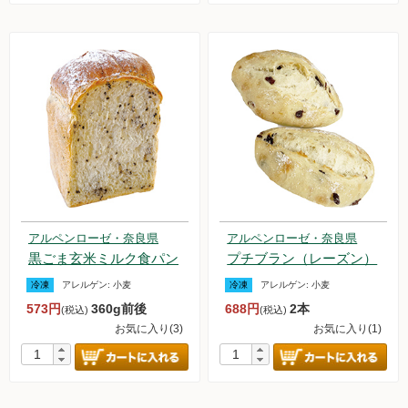
アルペンローゼ・奈良県
アルペンローゼ・奈良県
黒ごま玄米ミルク食パン
プチブラン（レーズン）
冷凍
アレルゲン:
小麦
冷凍
アレルゲン:
小麦
573円
360g前後
688円
2本
(税込)
(税込)
お気に入り(3)
お気に入り(1)