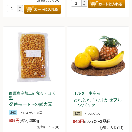
お気に入り(0)
白鷹農産加工研究会・山形
オルター生産者
県
とれとれ！おまかせフル
発芽モードRの煮大豆
ーツパック
冷蔵
アレルゲン:
大豆
常温
アレルゲン:
505円
200g
(税込)
945円
2〜3品目
(税込)
お気に入り(0)
お気に入り(14)