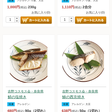
冷凍
アレルゲン:
小麦、大豆
冷凍
アレルゲン:
小麦、大豆
お買い物について
1,000円
230g
1,110円
2合分
(税込)
(税込)
お気に入り(0)
お気に入り(0)
取扱いアイテム数について
カートについて
お届け日について
送料ついて
返品・キャンセルについて
お支払い方法について
賞味期限について
よくあるご質問
吉野コスモス会・奈良県
吉野コスモス会・奈良県
オルター品もの
鯖の塩焼き
鰆の西京焼き
取扱店のご紹介
冷凍
アレルゲン:
冷凍
アレルゲン:
大豆
480円
90g（2切れ）
638円
50g（1切れ）
(税込)
(税込)