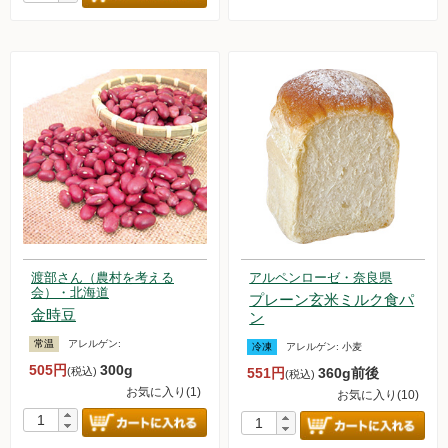
渡部さん（農村を考える
アルペンローゼ・奈良県
会）・北海道
プレーン玄米ミルク食パ
金時豆
ン
常温
アレルゲン:
冷凍
アレルゲン:
小麦
505円
300g
(税込)
551円
360g前後
(税込)
お気に入り(1)
お気に入り(10)