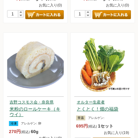
お気に入り(0)
お気に入り(0)
新規募集中！
フランチャイズビジネス
定期購入について
吉野コスモス会・奈良県
オルター生産者
米粉のロールケーキ（キ
とくとく！畑の福袋
ウイ）
常温
アレルゲン:
冷凍
アレルゲン:
卵
695円
1セット
(税込)
270円
60g
(税込)
お気に入り(19)