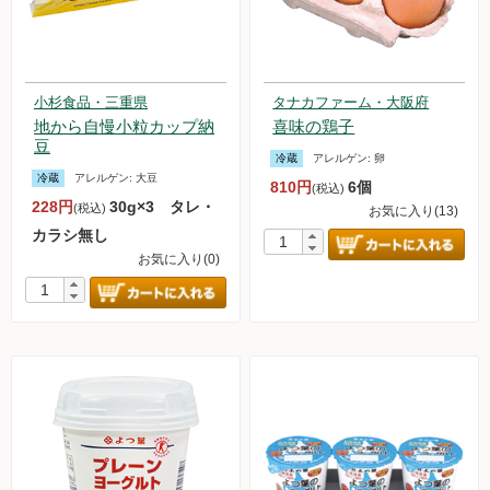
小杉食品・三重県
タナカファーム・大阪府
地から自慢小粒カップ納
喜味の鶏子
豆
冷蔵
アレルゲン:
卵
冷蔵
アレルゲン:
大豆
810円
6個
(税込)
228円
30g×3 タレ・
(税込)
お気に入り(13)
カラシ無し
お気に入り(0)