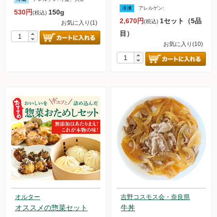
冷凍
アレルゲン:
530円
150g
(税込)
無農薬豆
2,670円
1セット（5品
(税込)
お気に入り(1)
目）
パン・蜂蜜・ジャム他
お気に入り(10)
国産大豆の加工品
たまご・乳製品
水産品
肉類
冷蔵食品他
惣菜
麺
オルター
吉野コスモス会・奈良県
オススメの惣菜セット
牛丼
乾物