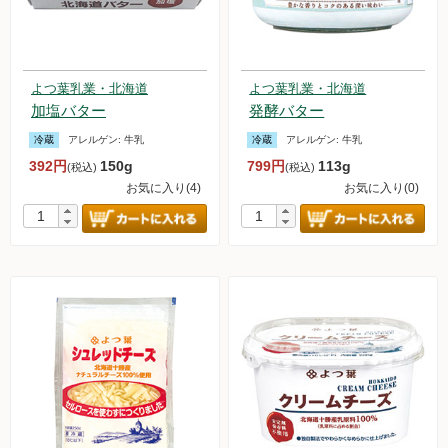
よつ葉乳業・北海道
よつ葉乳業・北海道
加塩バター
発酵バター
冷蔵
アレルゲン:
牛乳
冷蔵
アレルゲン:
牛乳
392円
150g
799円
113g
(税込)
(税込)
お気に入り(4)
お気に入り(0)