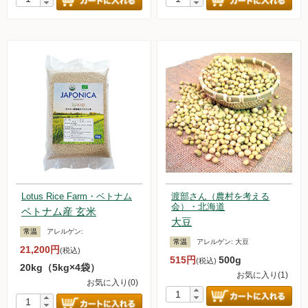
Lotus Rice Farm・ベトナム
渡部さん（農村を考える
会）・北海道
ベトナム産 玄米
大豆
常温
アレルゲン:
常温
アレルゲン:
大豆
21,200円
(税込)
515円
500g
(税込)
20kg（5kg×4袋）
お気に入り(1)
お気に入り(0)