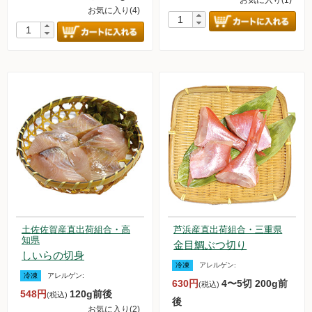
お気に入り(4)
土佐佐賀産直出荷組合・高
芦浜産直出荷組合・三重県
知県
金目鯛ぶつ切り
しいらの切身
冷凍
アレルゲン:
冷凍
アレルゲン:
630円
4〜5切 200g前
(税込)
548円
120g前後
(税込)
後
お気に入り(2)