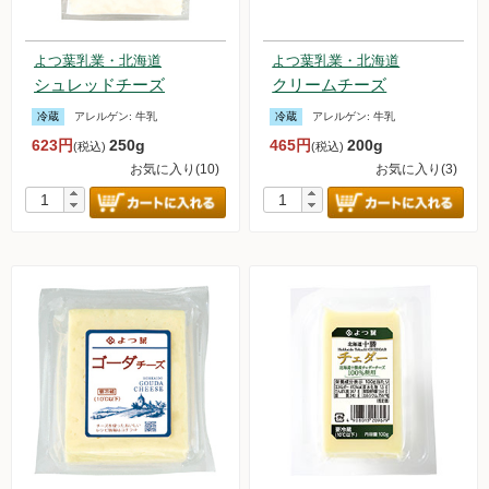
よつ葉乳業・北海道
よつ葉乳業・北海道
シュレッドチーズ
クリームチーズ
冷蔵
アレルゲン:
牛乳
冷蔵
アレルゲン:
牛乳
623円
250g
465円
200g
(税込)
(税込)
お気に入り(10)
お気に入り(3)