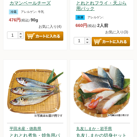
カマンベールチーズ
とれとれフライ・天ぷら
用パック
冷蔵
アレルゲン:
牛乳
冷凍
アレルゲン:
476円
90g
(税込)
660円
2人前
(税込)
お気に入り(4)
お気に入り(3)
平田水産・徳島県
丸友しまか・岩手県
とれとれ煮魚・焼魚用パ
丸友しまかの切身セット