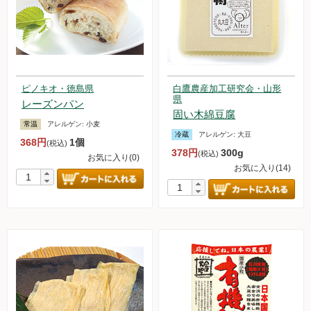
ピノキオ・徳島県
白鷹農産加工研究会・山形
県
レーズンパン
固い木綿豆腐
常温
アレルゲン:
小麦
冷蔵
アレルゲン:
大豆
368円
1個
(税込)
378円
300g
(税込)
お気に入り(0)
お気に入り(14)