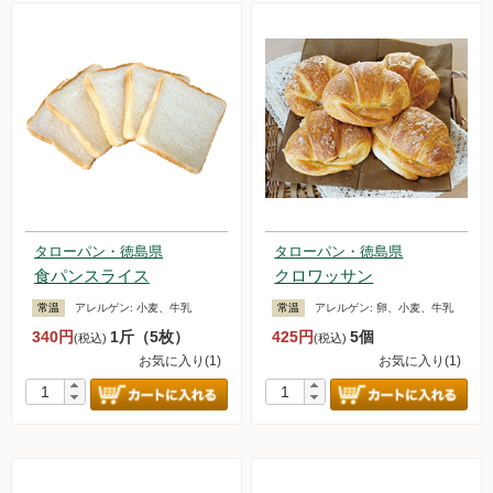
タローパン・徳島県
タローパン・徳島県
食パンスライス
クロワッサン
常温
アレルゲン:
小麦、牛乳
常温
アレルゲン:
卵、小麦、牛乳
340円
1斤（5枚）
425円
5個
(税込)
(税込)
お気に入り(1)
お気に入り(1)