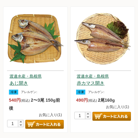
渡邊水産・島根県
渡邊水産・島根県
あじ開き
赤カマス開き
冷凍
アレルゲン:
冷凍
アレルゲン:
540円
2〜3尾 150g前
490円
2尾160g
(税込)
(税込)
お気に入り(1)
後
お気に入り(1)