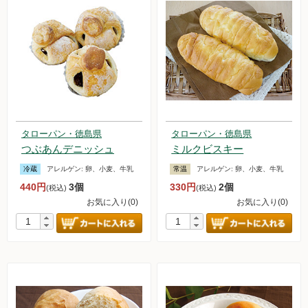
タローパン・徳島県
タローパン・徳島県
つぶあんデニッシュ
ミルクビスキー
冷蔵
アレルゲン:
卵、小麦、牛乳
常温
アレルゲン:
卵、小麦、牛乳
440円
3個
330円
2個
(税込)
(税込)
お気に入り(0)
お気に入り(0)