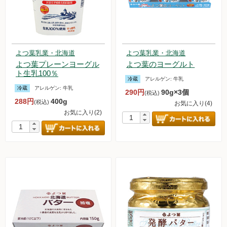
よつ葉乳業・北海道
よつ葉乳業・北海道
よつ葉プレーンヨーグル
よつ葉のヨーグルト
ト生乳100％
冷蔵
アレルゲン:
牛乳
冷蔵
アレルゲン:
牛乳
290円
90g×3個
(税込)
288円
400g
(税込)
お気に入り(4)
お気に入り(2)