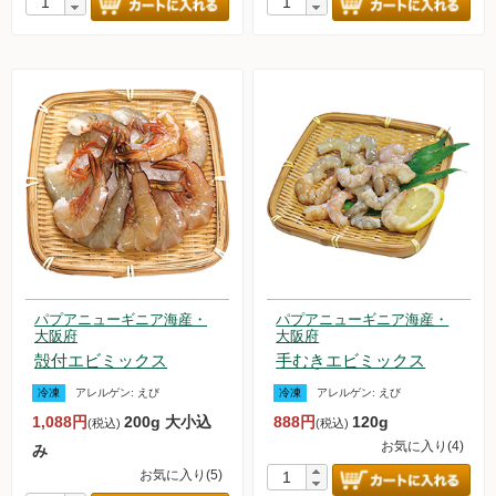
パプアニューギニア海産・
パプアニューギニア海産・
大阪府
大阪府
殻付エビミックス
手むきエビミックス
冷凍
アレルゲン:
えび
冷凍
アレルゲン:
えび
1,088円
200g 大小込
888円
120g
(税込)
(税込)
お気に入り(4)
み
お気に入り(5)