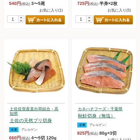
540円
3〜5尾
725円
半身×2枚
(税込)
(税込)
お気に入り(1)
お気に入り(5)
土佐佐賀産直出荷組合・高
カネハチフーズ・千葉県
知県
秋鮭切身（無塩）
土佐の天然ブリ切身
冷凍
アレルゲン:
冷凍
アレルゲン:
825円
80g×3切
(税込)
660円
4〜5切 120g
(税込)
お気に入り(1)