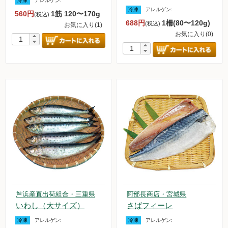
冷凍
アレルゲン:
冷凍
アレルゲン:
560円
1筋 120〜170g
(税込)
688円
1柵(80〜120g)
(税込)
お気に入り(1)
お気に入り(0)
芦浜産直出荷組合・三重県
阿部長商店・宮城県
いわし（大サイズ）
さばフィーレ
冷凍
アレルゲン:
冷凍
アレルゲン: