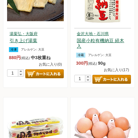
湯葉弘・大阪府
金沢大地・石川県
引き上げ湯葉
国産小粒有機納豆 経木
入
冷凍
アレルゲン:
大豆
冷蔵
アレルゲン:
大豆
880円
中3枚重ね
(税込)
300円
90g
(税込)
お気に入り(0)
お気に入り(17)