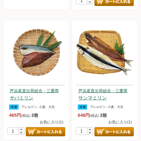
芦浜産直出荷組合・三重県
芦浜産直出荷組合・三重県
サバミリン
サンマミリン
冷凍
アレルゲン:
小麦、大豆
冷凍
アレルゲン:
小麦、大豆
465円
2枚
648円
2枚
(税込)
(税込)
お気に入り(1)
お気に入り(1)