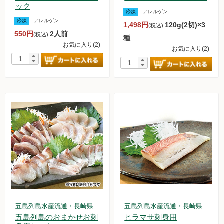
ック
冷凍
アレルゲン:
冷凍
アレルゲン:
1,498円
120g(2切)×3
(税込)
550円
2人前
(税込)
種
お気に入り(2)
お気に入り(2)
五島列島水産流通・長崎県
五島列島水産流通・長崎県
五島列島のおまかせお刺
ヒラマサ刺身用