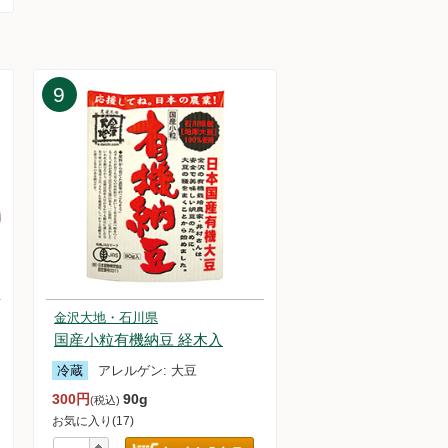
9
金沢大地・石川県
国産小粒有機納豆 経木入
の価格改定について
冷蔵
アレルゲン:
大豆
300円
90g
(税込)
お気に入り(17)