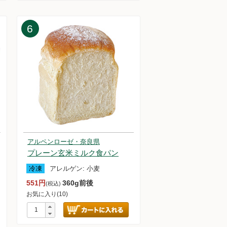
知らせ
6
アルペンローゼ・奈良県
プレーン玄米ミルク食パン
冷凍
アレルゲン:
小麦
551円
360g前後
(税込)
お気に入り(10)