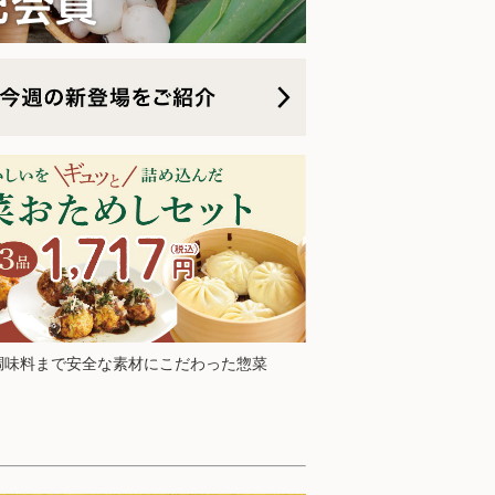
川榮郎による対談動画公開中！
した！
イテム多数！
イテム多数！
テム多数！
調味料まで安全な素材にこだわった惣菜