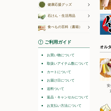
20
健康応援グッズ
20
20
石けん・生活用品
20
20
食べもの百科（書籍）
20
20
20
ご利用ガイド
20
オル
20
お買い物について
20
20
取扱いアイテム数について
20
カートについて
20
20
お届け日について
20
安
送料ついて
20
し
返品・キャンセルについて
20
お支払い方法について
20