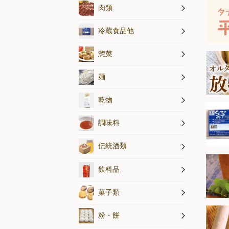
熟成牛肉・
放牧豚肉
平飼い鶏肉
ハム・ソー
最高品質の
肉類
20
20
練り製品
漬物・佃煮
生芋・木灰
冷蔵食品他
20
20
惣菜
20
20
麺
20
20
乾物
20
20
天然醸造調
オルター特
20
調味料
20
20
伝統酒類
20
無農薬茶・
ジュース
コーヒー
20
飲料水
飲料品
20
20
アイス
こんにゃく
こだわり菓
菓子類
20
20
粉・餅
20