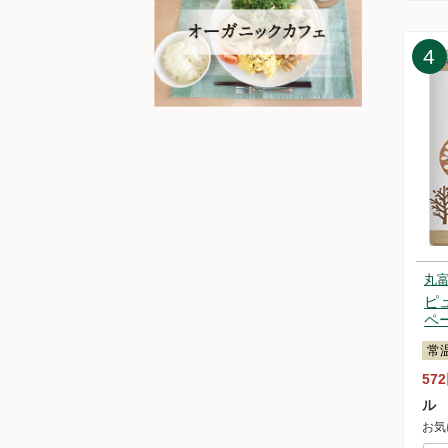
20
20
4
20
20
20
20
20
20
20
20
20
20
丸
20
ピ
20
ペ
20
20
常
20
57
20
ル
20
お気
20