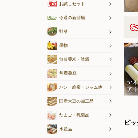
20
オススメの
アイスキャ
お試しセット
20
20
今週の新登場
20
20
水煮野菜・
旬のお野菜
野菜
20
20
果物
20
20
無農薬米・
無農薬米・雑穀
20
20
無農薬豆
20
20
パン
パン・蜂蜜・ジャム他
20
20
納豆
その他国産
豆腐
国産大豆の加工品
20
20
乳製品
たまご
たまご・乳製品
20
ピッ
20
水産加工品
海藻・小魚
鮮魚・冷凍
水産品
20
20