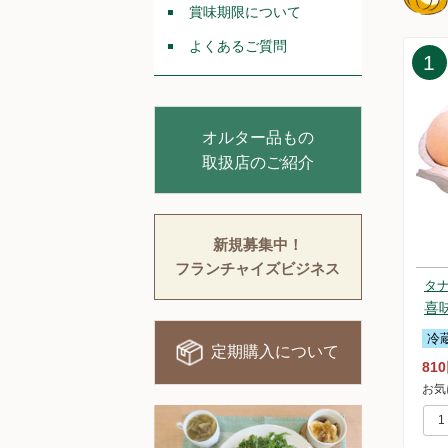
20
賞味期限について
20
よくあるご質問
20
1
20
20
20
20
オルター品もの
20
取扱店のご紹介
20
20
20
新規募集中！
20
20
フランチャイズビジネス
タ
20
喜
20
20
冷
定期購入について
20
81
20
お気
20
ま
20