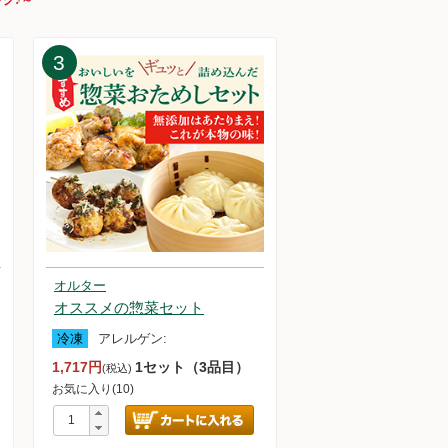
3
オルター
オススメの惣菜セット
冷凍
アレルゲン:
1,717円
1セット（3品目）
(税込)
お気に入り(10)
薬不使用栽培 白米・玄米の販売を再開いたし