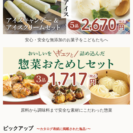
た。
調味料
2026.5.23【毎週土曜日更新！】品ものアイテムを更新しまし
た。
伝統酒類
2026.5.21 ヘルスアカデミー公式YTチャンネルにて、オルタ
ー代表・西川榮郎による対談動画公開中！
飲料品
2026.5.16【毎週土曜日更新！】品ものアイテムを更新しまし
安心・安全な無添加のお菓子をこどもたちへ
た。
菓子類
2026.5.9【毎週土曜日更新！】品ものアイテムを更新しまし
た。
粉・餅
2026.5.2【毎週土曜日更新！】品ものアイテムを更新しまし
た。
健康応援グッズ
2026.4.30 ナカムラクリニック 中村先生のブログでオルター
が紹介されました！
石けん・生活用品
2026.4.25【毎週土曜日更新！】品ものアイテムを更新しまし
た。
食べもの百科（書籍）
2026.4.18【毎週土曜日更新！】品ものアイテムを更新。今週
も新登場アイテム多数！
原料から調味料まで安全な素材にこだわった惣菜
2026.4.11【毎週土曜日更新！】品ものアイテムを更新。今週
も新登場アイテム多数！
ご利用ガイド
ピックアップ
〜カタログ表紙に掲載された逸品♪〜
2026.4.4【毎週土曜日更新！】品ものアイテムを更新。今週も