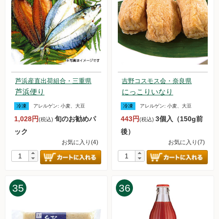
芦浜産直出荷組合・三重県
吉野コスモス会・奈良県
芦浜便り
にっこりいなり
冷凍
アレルゲン:
小麦、大豆
冷凍
アレルゲン:
小麦、大豆
1,028円
旬のお勧めパ
443円
3個入（150g前
(税込)
(税込)
ック
後）
お気に入り(4)
お気に入り(7)
35
36