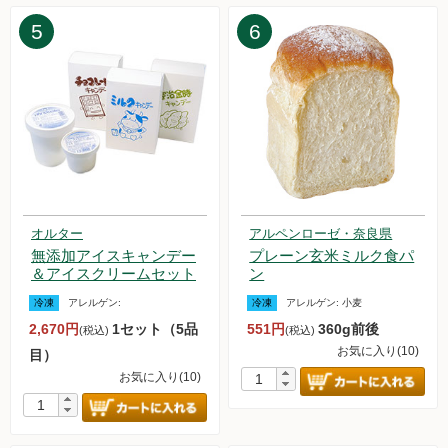
2025.2.1【毎週土曜日更新！】品ものアイテムを更新しまし
5
6
た。
2025.1.25【毎週土曜日更新！】品ものアイテムを更新しまし
た。
2025.1.20【重要なお知らせ】 3Dセキュア2.0の移行について
2025.1.20【重要なお知らせ】 システムメンテナンスのお知ら
せ
2025.1.18【毎週土曜日更新！】品ものアイテムを更新しまし
た。
2025.1.11【毎週土曜日更新！】品ものアイテムを更新しまし
た。
オルター
アルペンローゼ・奈良県
2024.12.28【毎週土曜日更新！】黒瀬さん他（ライスロッヂ
無添加アイスキャンデー
プレーン玄米ミルク食パ
大潟）の農薬不使用栽培 白米・玄米の販売を再開いたしまし
＆アイスクリームセット
ン
た。
冷凍
アレルゲン:
冷凍
アレルゲン:
小麦
2024.12.28【毎週土曜日更新！】品ものアイテムを更新しま
2,670円
1セット（5品
551円
360g前後
(税込)
(税込)
した。
お気に入り(10)
目）
2024.12.21【重要なお知らせ】本人認証サービス3Dセキュア
お気に入り(10)
2.0導入のお知らせ
2024.12.21【毎週土曜日更新！】品ものアイテムを更新しま
した。
2024.12.14【毎週土曜日更新！】品ものアイテムを更新しま