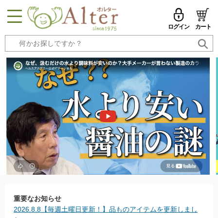
ログイン
カート
MENU
メールアドレス
トップページへ戻る
品ものカテゴリ
パスワード
セール品・おすすめ
メールアドレスを保存する
お試しセット
今週の新登場
パスワードを忘れた方はこちら
野菜
初めての方へ
果物
新規一般会員登録
重要なお知らせ
2026.8.8【毎週土曜日更新！】品ものアイテムを更新しまし
無農薬米・雑穀