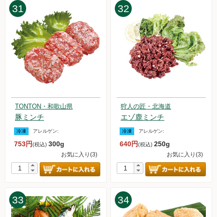
31
32
TONTON・和歌山県
狩人の匠・北海道
豚ミンチ
エゾ鹿ミンチ
冷凍
アレルゲン:
冷凍
アレルゲン:
753円
300g
640円
250g
(税込)
(税込)
お気に入り(3)
お気に入り(3)
33
34