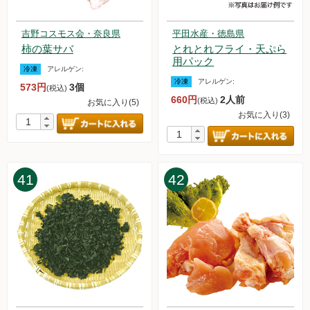
吉野コスモス会・奈良県
平田水産・徳島県
柿の葉サバ
とれとれフライ・天ぷら
用パック
冷凍
アレルゲン:
冷凍
アレルゲン:
573円
3個
(税込)
660円
2人前
(税込)
お気に入り(5)
お気に入り(3)
41
42