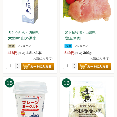
た。
2024.5.18【毎週土曜日更新！】品ものアイテムを更新しまし
た。
2024.5.17【重要なお知らせ】アイスキャンデー＆アイスクリ
ームセットの価格改定について
きとうむら・徳島県
米沢郷牧場・山形県
2024.5.11【毎週土曜日更新！】品ものアイテムを更新しまし
木頭村 山の湧水
鶏ムネ肉
た。
2024.5.4【毎週土曜日更新！】品ものアイテムを更新しまし
常温
アレルゲン:
冷凍
アレルゲン:
た。
418円
1.8L×1本
540円
300g
(税込)
(税込)
2024.4.27【毎週土曜日更新！】品ものアイテムを更新しまし
お気に入り(5)
お気に入り(9)
た。
2024.4.20【毎週土曜日更新！】品ものアイテムを更新しまし
た。
2024.4.13【毎週土曜日更新！】品ものアイテムを更新しまし
15
16
た。
2024.4.6【毎週土曜日更新！】品ものアイテムを更新しまし
た。
2024.3.30【毎週土曜日更新！】品ものアイテムを更新しまし
た。
2024.3.23【毎週土曜日更新！】アイテムを更新しました。