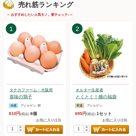
2025.6.14【毎週土曜日更新！】品ものアイテムを更新しまし
売れ筋ランキング
た。
2025.6.7【毎週土曜日更新！】品ものアイテムを更新しまし
～ おすすめしたい人気モノ。要チェック♪～
た。
2025.5.31【毎週土曜日更新！】品ものアイテムを更新しまし
1
2
た。
2025.5.24【毎週土曜日更新！】品ものアイテムを更新しまし
た。
2025.5.17【毎週土曜日更新！】品ものアイテムを更新しまし
た。
2025.5.10【毎週土曜日更新！】品ものアイテムを更新しまし
た。
2025.5.9 日本全国お取り寄せ手帖でオルターの「無添加アイ
スキャンデー＆アイスクリームセット」が紹介されました。
タナカファーム・大阪府
オルター生産者
2025.5.3【毎週土曜日更新！】品ものアイテムを更新しまし
喜味の鶏子
とくとく！畑の福袋
た。
冷蔵
アレルゲン:
卵
常温
アレルゲン:
2025.4.26【毎週土曜日更新！】品ものアイテムを更新しまし
810円
6個
695円
1セット
た。
(税込)
(税込)
2025.4.19【毎週土曜日更新！】品ものアイテムを更新しまし
お気に入り(13)
お気に入り(19)
た。
2025.4.12【毎週土曜日更新！】品ものアイテムを更新しまし