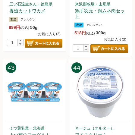
三ツ石達生さん・徳島県
米沢郷牧場・山形県
養殖カットワカメ
鶏手羽元・鶏ムネ肉セッ
ト
常温
アレルゲン:
冷凍
アレルゲン:
899円
50g
(税込)
518円
300g
(税込)
お気に入り(3)
お気に入り(3)
43
44
よつ葉乳業・北海道
ネージュ（オルター）
よつ葉のヨーグルト
アイスクリーム