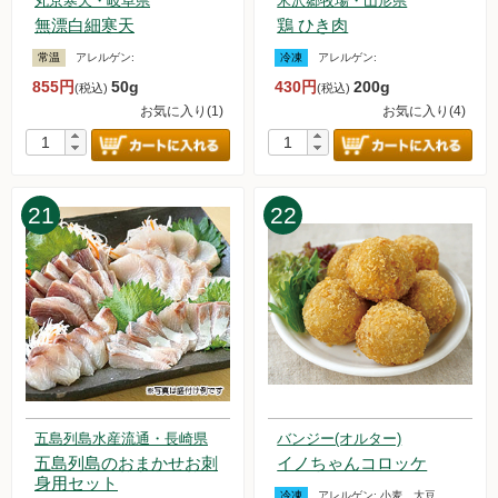
丸京寒天・岐阜県
米沢郷牧場・山形県
2023.9.23【毎週土曜日更新！】アイテムを更新しました。
無漂白細寒天
鶏 ひき肉
2023.9.16【毎週土曜日更新！】アイテムを更新しました。
常温
アレルゲン:
冷凍
アレルゲン:
2023.9.9【毎週土曜日更新！】アイテムを更新しました。
855円
50g
430円
200g
(税込)
(税込)
2023.9.2【毎週土曜日更新！】アイテムを更新しました。
お気に入り(1)
お気に入り(4)
2023.8.26【毎週土曜日更新！】アイテムを更新しました。
一部「品名」と「品名画像・価格」が一致しないものが公開さ
れていたことについて
2023.8.19【毎週土曜日更新！】アイテムを更新しました。
21
22
2023.8.14 台風7号の影響に関しまして、出荷および配送の遅
延について
2023.8.12【毎週土曜日更新！】アイテムを更新しました。
2023.8.5【毎週土曜日更新！】アイテムを更新しました。
2023.7.29【毎週土曜日更新！】アイテムを更新しました。
2023.7.22【毎週土曜日更新！】アイテムを更新しました。
2023.7.15【毎週土曜日更新！】アイテムを更新しました。
2023.7.8【毎週土曜日更新！】アイテムを更新しました。
2023.7.1【お知らせ】アイスクリーム・アイスキャンデー・お
試しセットの販売再開のお知らせ
五島列島水産流通・長崎県
バンジー(オルター)
2023.7.1【毎週土曜日更新！】アイテムを更新しました。
五島列島のおまかせお刺
イノちゃんコロッケ
身用セット
2023.6.24【毎週土曜日更新！】アイテムを更新しました。
冷凍
アレルゲン:
小麦、大豆