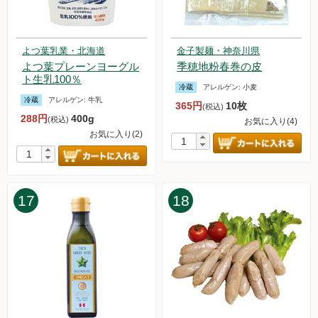
2024.3.16【毎週土曜日更新！】アイテムを更新しました。
2024.3.15【重要なお知らせ】システムメンテナンスについて
2024.3.9【毎週土曜日更新！】アイテムを更新しました。
よつ葉乳業・北海道
金子製麺・神奈川県
2024.3.2【毎週土曜日更新！】アイテムを更新しました。
よつ葉プレーンヨーグル
季穂地粉春巻の皮
2024.2.24【毎週土曜日更新！】アイテムを更新しました。
ト生乳100％
2024.2.17【毎週土曜日更新！】アイテムを更新しました。
冷蔵
アレルゲン:
小麦
2024.2.10【毎週土曜日更新！】アイテムを更新しました。
冷蔵
アレルゲン:
牛乳
365円
10枚
(税込)
2024.2.3【毎週土曜日更新！】アイテムを更新しました。
288円
400g
(税込)
お気に入り(4)
2024.1.27【毎週土曜日更新！】アイテムを更新しました。
お気に入り(2)
2024.1.26 今週土曜日より「白鷹の固い木綿豆腐」販売再開し
ます。
2024.1.22【マルシェ】中尾食品さんの「NAKAO MARCHE」
に出店します！
17
18
2024.1.20【毎週土曜日更新！】アイテムを更新しました。
2024.1.13【毎週土曜日更新！】アイテムを更新しました。
2024.1.12 不正注文に関する注意喚起
2024.1.8 お試しセットの販売を再開いたしました。
2024.1.6【毎週土曜日更新！】アイテムを更新しました。
2023.12.30【毎週土曜日更新！】アイテムを更新しました。
2023.12.25 年末年始休暇のため、お試しセットの販売を中