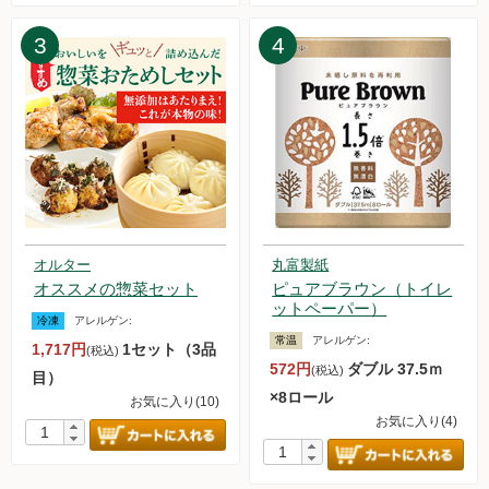
た。
2025.4.5【毎週土曜日更新！】品ものアイテムを更新しまし
3
4
た。
2025.3.29【毎週土曜日更新！】品ものアイテムを更新しまし
た。
2025.3.22【毎週土曜日更新！】品ものアイテムを更新しまし
た。
2025.3.15【毎週土曜日更新！】品ものアイテムを更新しまし
た。
2025.3.10【重要なお知らせ】送料改定について
2025.3.8【毎週土曜日更新！】品ものアイテムを更新しまし
オルター
丸富製紙
た。
オススメの惣菜セット
ピュアブラウン（トイレ
2025.3.1【毎週土曜日更新！】品ものアイテムを更新しまし
ットペーパー）
冷凍
アレルゲン:
た。
常温
アレルゲン:
1,717円
1セット（3品
2025.2.22【毎週土曜日更新！】品ものアイテムを更新しまし
(税込)
572円
ダブル 37.5ｍ
(税込)
た。
目）
×8ロール
2025.2.15【毎週土曜日更新！】品ものアイテムを更新しまし
お気に入り(10)
お気に入り(4)
た。
2025.2.8【毎週土曜日更新！】品ものアイテムを更新しまし
た。