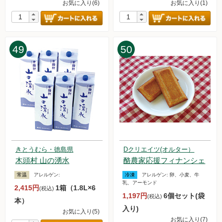
お気に入り(6)
お気に入り(1)
49
50
きとうむら・徳島県
Dクリエイツ(オルター）
木頭村 山の湧水
酪農家応援フィナンシェ
常温
アレルゲン:
冷凍
アレルゲン:
卵、小麦、牛
乳、アーモンド
2,415円
1箱（1.8L×6
(税込)
1,197円
6個セット(袋
(税込)
本）
入り)
お気に入り(5)
お気に入り(7)