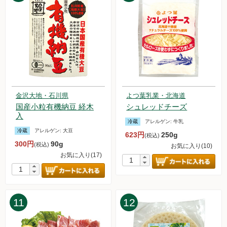
2024.10.5【毎週土曜日更新！】品ものアイテムを更新しまし
た。
2024.9.28【毎週土曜日更新！】品ものアイテムを更新しまし
た。
2024.9.21【毎週土曜日更新！】品ものアイテムを更新しまし
た。
2024.9.14【毎週土曜日更新！】品ものアイテムを更新しまし
た。
2024.9.7【毎週土曜日更新！】品ものアイテムを更新しまし
金沢大地・石川県
よつ葉乳業・北海道
国産小粒有機納豆 経木
シュレッドチーズ
た。
入
2024.8.31【毎週土曜日更新！】品ものアイテムを更新しまし
冷蔵
アレルゲン:
牛乳
た。
冷蔵
アレルゲン:
大豆
623円
250g
(税込)
2024.8.26 台風10号の影響によるお届け遅延の可能性について
300円
90g
(税込)
お気に入り(10)
2024.8.24【毎週土曜日更新！】品ものアイテムを更新しまし
お気に入り(17)
た。
2024.8.17【毎週土曜日更新！】品ものアイテムを更新しまし
た。
2024.8.10【毎週土曜日更新！】品ものアイテムを更新しまし
11
12
た。
2024.8.3 白鷹農産加工研究会「固い木綿豆腐」について