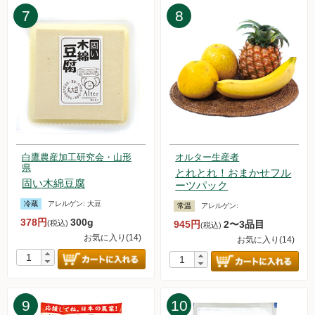
7
8
した。
2024.12.13【重要なお知らせ】年末年始のお届け日について
2024.12.7【毎週土曜日更新！】品ものアイテムを更新しまし
た。
2024.11.30【毎週土曜日更新！】品ものアイテムを更新しま
した。
2024.11.23【毎週土曜日更新！】品ものアイテムを更新しま
した。
2024.11.16【毎週土曜日更新！】品ものアイテムを更新しま
した。
白鷹農産加工研究会・山形
オルター生産者
県
2024.11.9【毎週土曜日更新！】品ものアイテムを更新しまし
とれとれ！おまかせフル
固い木綿豆腐
た。
ーツパック
2024.11.1【毎週土曜日更新！】品ものアイテムを更新しまし
冷蔵
アレルゲン:
大豆
常温
アレルゲン:
た。
378円
300g
(税込)
945円
2〜3品目
(税込)
2024.10.26【毎週土曜日更新！】品ものアイテムを更新しま
お気に入り(14)
お気に入り(14)
した。
2024.10.19【毎週土曜日更新！】品ものアイテムを更新しま
した。
2024.10.12【毎週土曜日更新！】品ものアイテムを更新しま
9
10
した。