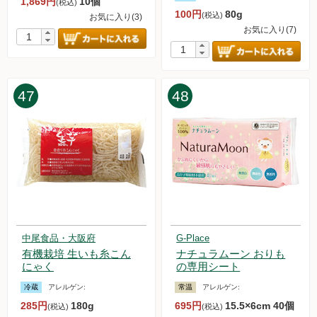
1,869円
10個
(税込)
100円
80g
(税込)
お気に入り(3)
お気に入り(7)
47
48
中尾食品・大阪府
G-Place
有機栽培 生いも糸こん
ナチュラムーン おりも
にゃく
の専用シート
冷蔵
アレルゲン:
常温
アレルゲン:
285円
180g
695円
15.5×6cm 40個
(税込)
(税込)