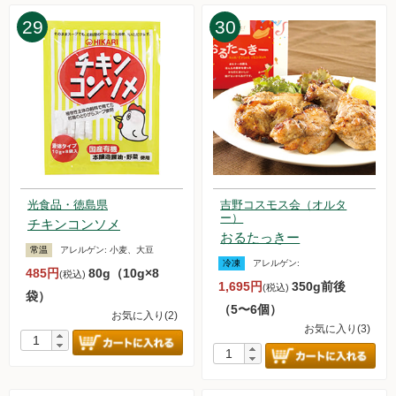
29
30
光食品・徳島県
吉野コスモス会（オルタ
ー）
チキンコンソメ
おるたっきー
常温
アレルゲン:
小麦、大豆
冷凍
アレルゲン:
485円
80g（10g×8
(税込)
1,695円
350g前後
(税込)
袋）
（5〜6個）
お気に入り(2)
お気に入り(3)