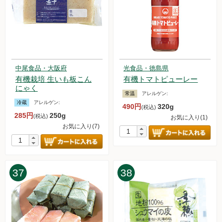
中尾食品・大阪府
光食品・徳島県
有機栽培 生いも板こん
有機トマトピューレー
にゃく
常温
アレルゲン:
冷蔵
アレルゲン:
490円
320g
(税込)
285円
250g
(税込)
お気に入り(1)
お気に入り(7)
37
38