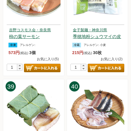
吉野コスモス会・奈良県
金子製麺・神奈川県
柿の葉サーモン
季穂地粉シュウマイの皮
冷凍
アレルゲン:
冷蔵
アレルゲン:
小麦
573円
3個
215円
30枚
(税込)
(税込)
お気に入り(5)
お気に入り(2)
39
40