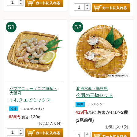
51
52
パプアニューギニア海産・
渡邊水産・島根県
大阪府
今週の干物セット
手むきエビミックス
冷凍
アレルゲン:
冷凍
アレルゲン:
えび
419円
おまかせ1〜2種
(税込)
888円
120g
(税込)
(2尾前後)
お気に入り(4)
お気に入り(2)