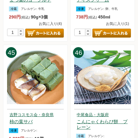
冷蔵
アレルゲン:
牛乳
冷凍
アレルゲン:
卵、牛乳
290円
90g×3個
738円
450ml
(税込)
(税込)
お気に入り(4)
お気に入り(1)
45
46
吉野コスモス会・奈良県
中尾食品・大阪府
柿の葉サバ
こんにゃくわらび餅 プ
レーン
冷凍
アレルゲン:
冷蔵
アレルゲン: