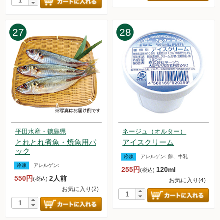
27
28
平田水産・徳島県
ネージュ（オルター）
とれとれ煮魚・焼魚用パ
アイスクリーム
ック
冷凍
アレルゲン:
卵、牛乳
冷凍
アレルゲン:
255円
120ml
(税込)
550円
2人前
(税込)
お気に入り(4)
お気に入り(2)