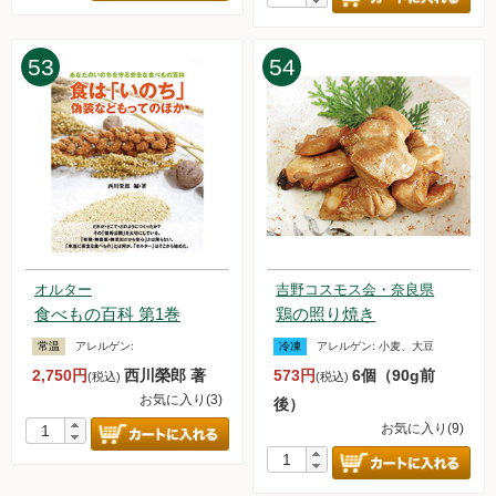
53
54
オルター
吉野コスモス会・奈良県
食べもの百科 第1巻
鶏の照り焼き
常温
アレルゲン:
冷凍
アレルゲン:
小麦、大豆
2,750円
西川榮郎 著
573円
6個（90g前
(税込)
(税込)
お気に入り(3)
後）
お気に入り(9)