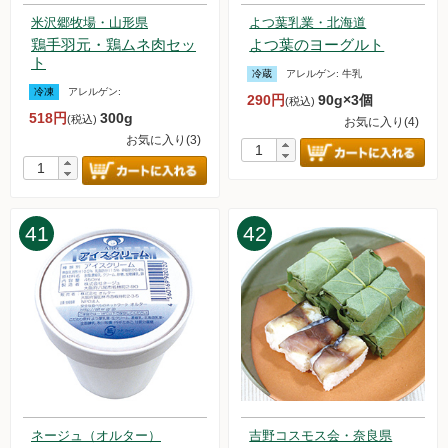
米沢郷牧場・山形県
よつ葉乳業・北海道
鶏手羽元・鶏ムネ肉セッ
よつ葉のヨーグルト
ト
冷蔵
アレルゲン:
牛乳
冷凍
アレルゲン:
290円
90g×3個
(税込)
518円
300g
(税込)
お気に入り(4)
お気に入り(3)
41
42
ネージュ（オルター）
吉野コスモス会・奈良県