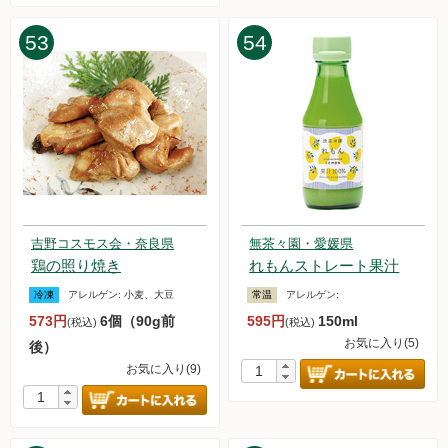
53
54
吉野コスモス会・奈良県
無茶々園・愛媛県
鶏の照り焼き
れもんストレート果汁
冷凍
アレルゲン:
小麦、大豆
常温
アレルゲン:
573円
6個（90g前
595円
150ml
(税込)
(税込)
お気に入り(5)
後）
お気に入り(9)