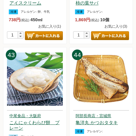
アイスクリーム
柿の葉サバ
冷凍
アレルゲン:
卵、牛乳
冷凍
アレルゲン:
738円
450ml
1,869円
10個
(税込)
(税込)
お気に入り(1)
お気に入り(3)
43
44
中尾食品・大阪府
阿部長商店・宮城県
こんにゃくわらび餅 プ
亀洋丸 かつおタタキ
レーン
冷凍
アレルゲン: