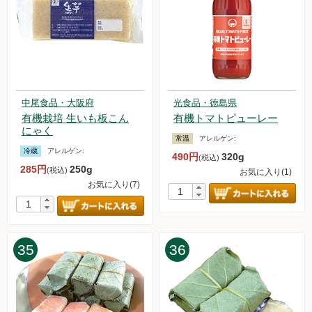
中尾食品・大阪府
光食品・徳島県
有機栽培 生いも板こん
有機トマトピューレー
にゃく
常温
アレルゲン:
冷蔵
アレルゲン:
490円
320g
(税込)
285円
250g
(税込)
お気に入り(1)
お気に入り(7)
35
36