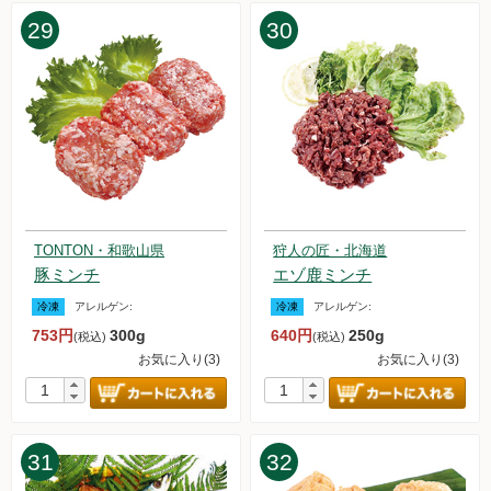
29
30
TONTON・和歌山県
狩人の匠・北海道
豚ミンチ
エゾ鹿ミンチ
冷凍
アレルゲン:
冷凍
アレルゲン:
753円
300g
640円
250g
(税込)
(税込)
お気に入り(3)
お気に入り(3)
31
32