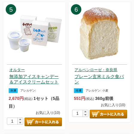
2025.1.25【毎週土曜日更新！】品ものアイテムを更新しまし
5
6
た。
2025.1.20【重要なお知らせ】 3Dセキュア2.0の移行について
2025.1.20【重要なお知らせ】 システムメンテナンスのお知ら
せ
2025.1.18【毎週土曜日更新！】品ものアイテムを更新しまし
た。
2025.1.11【毎週土曜日更新！】品ものアイテムを更新しまし
た。
2024.12.28【毎週土曜日更新！】黒瀬さん他（ライスロッヂ
大潟）の農薬不使用栽培 白米・玄米の販売を再開いたしまし
オルター
アルペンローゼ・奈良県
た。
無添加アイスキャンデー
プレーン玄米ミルク食パ
2024.12.28【毎週土曜日更新！】品ものアイテムを更新しま
＆アイスクリームセット
ン
した。
冷凍
アレルゲン:
冷凍
アレルゲン:
小麦
2024.12.21【重要なお知らせ】本人認証サービス3Dセキュア
2,670円
1セット（5品
551円
360g前後
(税込)
(税込)
2.0導入のお知らせ
お気に入り(10)
目）
2024.12.21【毎週土曜日更新！】品ものアイテムを更新しま
お気に入り(10)
した。
2024.12.14【毎週土曜日更新！】品ものアイテムを更新しま
した。
2024.12.13【重要なお知らせ】年末年始のお届け日について