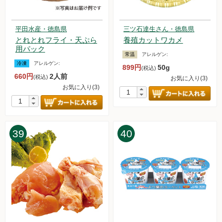
平田水産・徳島県
三ツ石達生さん・徳島県
とれとれフライ・天ぷら
養殖カットワカメ
用パック
常温
アレルゲン:
冷凍
アレルゲン:
899円
50g
(税込)
660円
2人前
(税込)
お気に入り(3)
お気に入り(3)
39
40