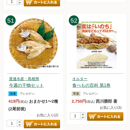
51
52
渡邊水産・島根県
オルター
今週の干物セット
食べもの百科 第1巻
冷凍
アレルゲン:
常温
アレルゲン:
419円
おまかせ1〜2種
2,750円
西川榮郎 著
(税込)
(税込)
お気に入り(3)
(2尾前後)
お気に入り(2)