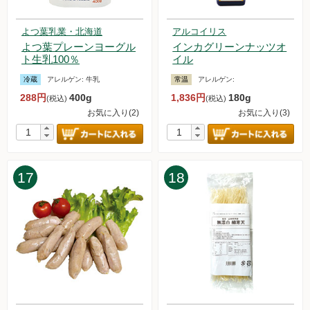
2024.3.9【毎週土曜日更新！】アイテムを更新しました。
2024.3.2【毎週土曜日更新！】アイテムを更新しました。
よつ葉乳業・北海道
アルコイリス
2024.2.24【毎週土曜日更新！】アイテムを更新しました。
よつ葉プレーンヨーグル
インカグリーンナッツオ
2024.2.17【毎週土曜日更新！】アイテムを更新しました。
ト生乳100％
イル
2024.2.10【毎週土曜日更新！】アイテムを更新しました。
冷蔵
アレルゲン:
牛乳
常温
アレルゲン:
2024.2.3【毎週土曜日更新！】アイテムを更新しました。
288円
400g
1,836円
180g
2024.1.27【毎週土曜日更新！】アイテムを更新しました。
(税込)
(税込)
お気に入り(2)
お気に入り(3)
2024.1.26 今週土曜日より「白鷹の固い木綿豆腐」販売再開し
ます。
2024.1.22【マルシェ】中尾食品さんの「NAKAO MARCHE」
に出店します！
2024.1.20【毎週土曜日更新！】アイテムを更新しました。
17
18
2024.1.13【毎週土曜日更新！】アイテムを更新しました。
2024.1.12 不正注文に関する注意喚起
2024.1.8 お試しセットの販売を再開いたしました。
2024.1.6【毎週土曜日更新！】アイテムを更新しました。
2023.12.30【毎週土曜日更新！】アイテムを更新しました。
2023.12.25 年末年始休暇のため、お試しセットの販売を中
止いたします。
2023.12.23【毎週土曜日更新！】アイテムを更新しました。