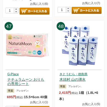
お気に入り(7)
お気に入り(6)
47
48
G-Place
きとうむら・徳島県
ナチュラムーン おりも
木頭村 山の湧水
の専用シート
常温
アレルゲン:
常温
アレルゲン:
2,415円
1箱（1.8L×6
(税込)
695円
15.5×6cm 40個
(税込)
本）
お気に入り(1)
お気に入り(5)