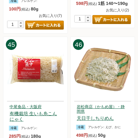
冷蔵
アレルゲン:
598円
1筋 140〜190g
(税込)
100円
80g
(税込)
お気に入り(2)
お気に入り(7)
45
46
中尾食品・大阪府
岩松商店（かもめ屋）・静
岡県
有機栽培 生いも糸こん
天日干しちりめん
にゃく
冷蔵
アレルゲン:
えび、かに
冷蔵
アレルゲン:
498円
50g
285円
180g
(税込)
(税込)