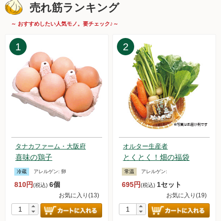
2025.6.7【毎週土曜日更新！】品ものアイテムを更新しまし
売れ筋ランキング
た。
2025.5.31【毎週土曜日更新！】品ものアイテムを更新しまし
～ おすすめしたい人気モノ。要チェック♪～
た。
2025.5.24【毎週土曜日更新！】品ものアイテムを更新しまし
1
2
た。
2025.5.17【毎週土曜日更新！】品ものアイテムを更新しまし
た。
2025.5.10【毎週土曜日更新！】品ものアイテムを更新しまし
た。
2025.5.9 日本全国お取り寄せ手帖でオルターの「無添加アイ
スキャンデー＆アイスクリームセット」が紹介されました。
2025.5.3【毎週土曜日更新！】品ものアイテムを更新しまし
た。
タナカファーム・大阪府
オルター生産者
2025.4.26【毎週土曜日更新！】品ものアイテムを更新しまし
喜味の鶏子
とくとく！畑の福袋
た。
冷蔵
アレルゲン:
卵
常温
アレルゲン:
2025.4.19【毎週土曜日更新！】品ものアイテムを更新しまし
810円
6個
695円
1セット
た。
(税込)
(税込)
2025.4.12【毎週土曜日更新！】品ものアイテムを更新しまし
お気に入り(13)
お気に入り(19)
た。
2025.4.5【毎週土曜日更新！】品ものアイテムを更新しまし