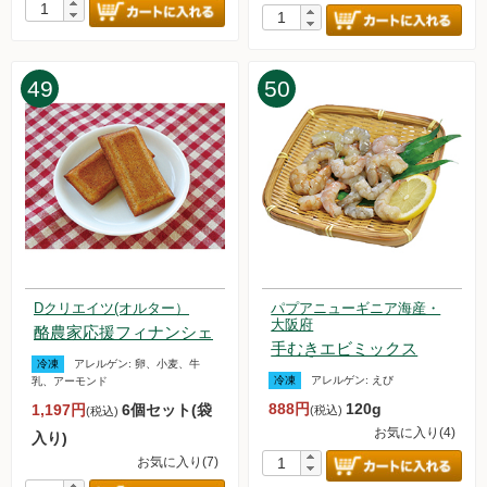
49
50
Dクリエイツ(オルター）
パプアニューギニア海産・
大阪府
酪農家応援フィナンシェ
手むきエビミックス
冷凍
アレルゲン:
卵、小麦、牛
冷凍
アレルゲン:
えび
乳、アーモンド
888円
120g
1,197円
6個セット(袋
(税込)
(税込)
お気に入り(4)
入り)
お気に入り(7)