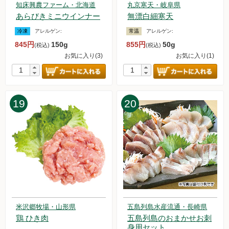
2023.12.17 読売新聞オンラインで、オルターが紹介されまし
知床興農ファーム・北海道
丸京寒天・岐阜県
た！
あらびきミニウインナー
無漂白細寒天
2023.12.16【毎週土曜日更新！】アイテムを更新しました。
冷凍
アレルゲン:
常温
アレルゲン:
2023.12.9【毎週土曜日更新！】アイテムを更新しました。
845円
150g
855円
50g
(税込)
(税込)
2023.12.6【年末年始配達日について】お届け日が変更になり
お気に入り(3)
お気に入り(1)
ます。
2023.12.2【毎週土曜日更新！】アイテムを更新しました。
2023.11.29 荷物の遅延に関するお知らせ
2023.11.25【毎週土曜日更新！】アイテムを更新しました。
19
20
2023.11.18【毎週土曜日更新！】アイテムを更新しました。
2023.11.11【毎週土曜日更新！】アイテムを更新しました。
2023.11.4【毎週土曜日更新！】アイテムを更新しました。
2023.11.1【重要なお知らせ】おためしお惣菜セットの価格改
定について
2023.10.28【毎週土曜日更新！】アイテムを更新しました。
2023.10.21【毎週土曜日更新！】アイテムを更新しました。
2023.10.14【毎週土曜日更新！】アイテムを更新しました。
2023.10.7【毎週土曜日更新！】アイテムを更新しました。
2023.9.30【毎週土曜日更新！】アイテムを更新しました。
米沢郷牧場・山形県
五島列島水産流通・長崎県
2023.9.23【毎週土曜日更新！】アイテムを更新しました。
鶏 ひき肉
五島列島のおまかせお刺
2023.9.16【毎週土曜日更新！】アイテムを更新しました。
身用セット