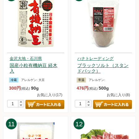
2024.9.28【毎週土曜日更新！】品ものアイテムを更新しまし
た。
2024.9.21【毎週土曜日更新！】品ものアイテムを更新しまし
た。
2024.9.14【毎週土曜日更新！】品ものアイテムを更新しまし
た。
2024.9.7【毎週土曜日更新！】品ものアイテムを更新しまし
た。
2024.8.31【毎週土曜日更新！】品ものアイテムを更新しまし
金沢大地・石川県
ハナトレーディング
国産小粒有機納豆 経木
ブラックソルト（スタン
た。
入
ドパック）
2024.8.26 台風10号の影響によるお届け遅延の可能性について
2024.8.24【毎週土曜日更新！】品ものアイテムを更新しまし
冷蔵
アレルゲン:
大豆
常温
アレルゲン:
た。
300円
90g
476円
500g
(税込)
(税込)
2024.8.17【毎週土曜日更新！】品ものアイテムを更新しまし
お気に入り(17)
お気に入り(8)
た。
2024.8.10【毎週土曜日更新！】品ものアイテムを更新しまし
た。
2024.8.3 白鷹農産加工研究会「固い木綿豆腐」について
11
12
2024.8.3【毎週土曜日更新！】品ものアイテムを更新しまし
た。