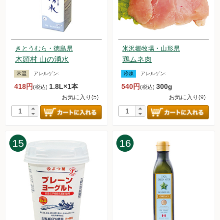
た。
2024.5.17【重要なお知らせ】アイスキャンデー＆アイスクリ
ームセットの価格改定について
2024.5.11【毎週土曜日更新！】品ものアイテムを更新しまし
きとうむら・徳島県
米沢郷牧場・山形県
た。
木頭村 山の湧水
鶏ムネ肉
2024.5.4【毎週土曜日更新！】品ものアイテムを更新しまし
た。
常温
アレルゲン:
冷凍
アレルゲン:
2024.4.27【毎週土曜日更新！】品ものアイテムを更新しまし
418円
1.8L×1本
540円
300g
(税込)
(税込)
た。
お気に入り(5)
お気に入り(9)
2024.4.20【毎週土曜日更新！】品ものアイテムを更新しまし
た。
2024.4.13【毎週土曜日更新！】品ものアイテムを更新しまし
た。
15
16
2024.4.6【毎週土曜日更新！】品ものアイテムを更新しまし
た。
2024.3.30【毎週土曜日更新！】品ものアイテムを更新しまし
た。
2024.3.23【毎週土曜日更新！】アイテムを更新しました。
2024.3.16【毎週土曜日更新！】アイテムを更新しました。
2024.3.15【重要なお知らせ】システムメンテナンスについて