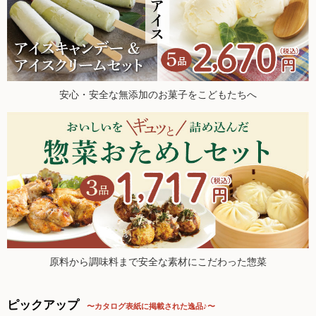
た。
調味料
2026.5.21 ヘルスアカデミー公式YTチャンネルにて、オルタ
ー代表・西川榮郎による対談動画公開中！
伝統酒類
2026.5.16【毎週土曜日更新！】品ものアイテムを更新しまし
た。
飲料品
2026.5.9【毎週土曜日更新！】品ものアイテムを更新しまし
安心・安全な無添加のお菓子をこどもたちへ
た。
菓子類
2026.5.2【毎週土曜日更新！】品ものアイテムを更新しまし
た。
粉・餅
2026.4.30 ナカムラクリニック 中村先生のブログでオルター
が紹介されました！
健康応援グッズ
2026.4.25【毎週土曜日更新！】品ものアイテムを更新しまし
た。
石けん・生活用品
2026.4.18【毎週土曜日更新！】品ものアイテムを更新。今週
も新登場アイテム多数！
食べもの百科（書籍）
2026.4.11【毎週土曜日更新！】品ものアイテムを更新。今週
も新登場アイテム多数！
原料から調味料まで安全な素材にこだわった惣菜
2026.4.4【毎週土曜日更新！】品ものアイテムを更新。今週も
新登場アイテム多数！
ご利用ガイド
ピックアップ
〜カタログ表紙に掲載された逸品♪〜
2026.3.28【毎週土曜日更新！】品ものアイテムを更新しまし