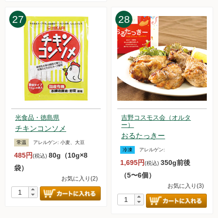
27
28
光食品・徳島県
吉野コスモス会（オルタ
ー）
チキンコンソメ
おるたっきー
常温
アレルゲン:
小麦、大豆
冷凍
アレルゲン:
485円
80g（10g×8
(税込)
1,695円
350g前後
(税込)
袋）
（5〜6個）
お気に入り(2)
お気に入り(3)