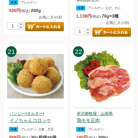
冷凍
アレルゲン:
2023.9.9【毎週土曜日更新！】アイテムを更新しました。
冷凍
アレルゲン:
えび、かに
430円
200g
(税込)
2023.9.2【毎週土曜日更新！】アイテムを更新しました。
1,138円
70g×3種
(税込)
お気に入り(4)
2023.8.26【毎週土曜日更新！】アイテムを更新しました。
お気に入り(5)
一部「品名」と「品名画像・価格」が一致しないものが公開さ
れていたことについて
2023.8.19【毎週土曜日更新！】アイテムを更新しました。
2023.8.14 台風7号の影響に関しまして、出荷および配送の遅
21
22
延について
2023.8.12【毎週土曜日更新！】アイテムを更新しました。
2023.8.5【毎週土曜日更新！】アイテムを更新しました。
2023.7.29【毎週土曜日更新！】アイテムを更新しました。
2023.7.22【毎週土曜日更新！】アイテムを更新しました。
2023.7.15【毎週土曜日更新！】アイテムを更新しました。
2023.7.8【毎週土曜日更新！】アイテムを更新しました。
2023.7.1【お知らせ】アイスクリーム・アイスキャンデー・お
試しセットの販売再開のお知らせ
2023.7.1【毎週土曜日更新！】アイテムを更新しました。
バンジー(オルター)
米沢郷牧場・山形県
イノちゃんコロッケ
鶏モモ正肉
2023.6.24【毎週土曜日更新！】アイテムを更新しました。
2023.6.17【毎週土曜日更新！】アイテムを更新しました。
冷凍
アレルゲン:
小麦、大豆
冷凍
アレルゲン:
2023.6.10【毎週土曜日更新！】アイテムを更新しました。
568円
30g前後×6個
740円
300g
(税込)
(税込)