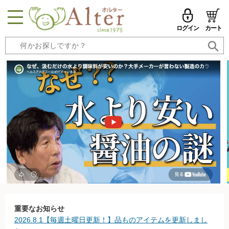
ログイン
カート
MENU
メールアドレス
トップページへ戻る
品ものカテゴリ
パスワード
セール品・おすすめ
メールアドレスを保存する
お試しセット
今週の新登場
パスワードを忘れた方はこちら
野菜
初めての方へ
果物
新規一般会員登録
重要なお知らせ
2026.8.1【毎週土曜日更新！】品ものアイテムを更新しまし
無農薬米・雑穀