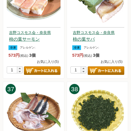
吉野コスモス会・奈良県
吉野コスモス会・奈良県
柿の葉サーモン
柿の葉サバ
冷凍
アレルゲン:
冷凍
アレルゲン:
573円
3個
573円
3個
(税込)
(税込)
お気に入り(5)
お気に入り(5)
37
38