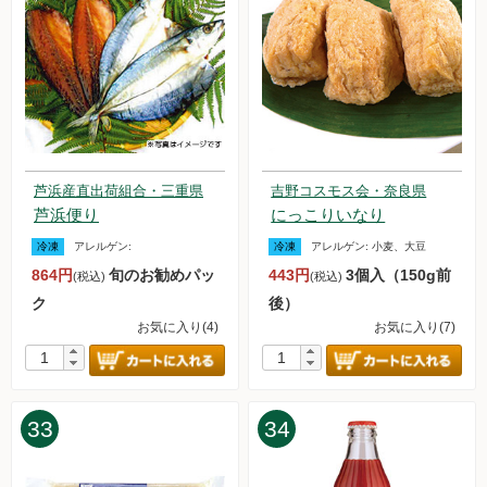
芦浜産直出荷組合・三重県
吉野コスモス会・奈良県
芦浜便り
にっこりいなり
冷凍
アレルゲン:
冷凍
アレルゲン:
小麦、大豆
864円
旬のお勧めパッ
443円
3個入（150g前
(税込)
(税込)
ク
後）
お気に入り(4)
お気に入り(7)
33
34