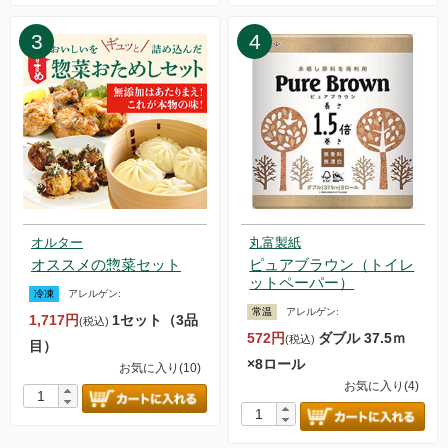
た。
2025.3.29【毎週土曜日更新！】品ものアイテムを更新しまし
3
4
た。
2025.3.22【毎週土曜日更新！】品ものアイテムを更新しまし
た。
2025.3.15【毎週土曜日更新！】品ものアイテムを更新しまし
た。
2025.3.10【重要なお知らせ】送料改定について
2025.3.8【毎週土曜日更新！】品ものアイテムを更新しまし
た。
2025.3.1【毎週土曜日更新！】品ものアイテムを更新しまし
オルター
丸富製紙
た。
オススメの惣菜セット
ピュアブラウン（トイレ
2025.2.22【毎週土曜日更新！】品ものアイテムを更新しまし
ットペーパー）
冷凍
アレルゲン:
た。
常温
アレルゲン:
1,717円
1セット（3品
2025.2.15【毎週土曜日更新！】品ものアイテムを更新しまし
(税込)
572円
ダブル 37.5ｍ
(税込)
た。
目）
×8ロール
2025.2.8【毎週土曜日更新！】品ものアイテムを更新しまし
お気に入り(10)
お気に入り(4)
た。
2025.2.1【毎週土曜日更新！】品ものアイテムを更新しまし
た。