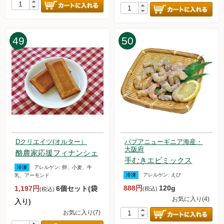
49
50
Dクリエイツ(オルター）
パプアニューギニア海産・
大阪府
酪農家応援フィナンシェ
手むきエビミックス
冷凍
アレルゲン:
卵、小麦、牛
冷凍
アレルゲン:
えび
乳、アーモンド
888円
120g
1,197円
6個セット(袋
(税込)
(税込)
お気に入り(4)
入り)
お気に入り(7)