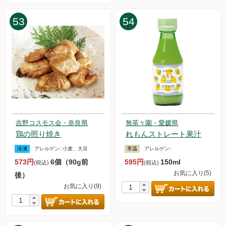
53
54
吉野コスモス会・奈良県
無茶々園・愛媛県
鶏の照り焼き
れもんストレート果汁
冷凍
アレルゲン:
小麦、大豆
常温
アレルゲン:
573円
6個（90g前
595円
150ml
(税込)
(税込)
お気に入り(5)
後）
お気に入り(9)