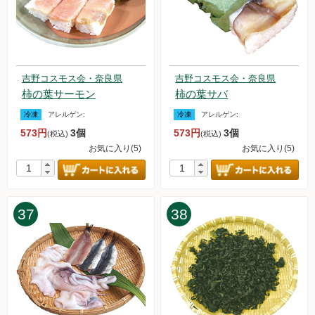
吉野コスモス会・奈良県
吉野コスモス会・奈良県
柿の葉サーモン
柿の葉サバ
冷凍
アレルゲン:
冷凍
アレルゲン:
573円
3個
573円
3個
(税込)
(税込)
お気に入り(5)
お気に入り(5)
37
38