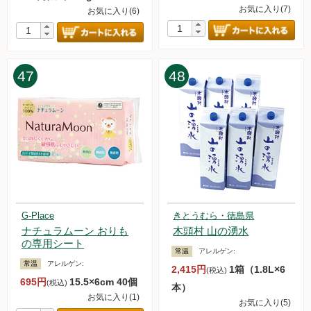
お気に入り(7)
お気に入り(6)
47
48
G-Place
きとうむら・徳島県
ナチュラムーン おりも
木頭村 山の湧水
の専用シート
常温
アレルゲン:
常温
アレルゲン:
2,415円
1箱（1.8L×6
(税込)
695円
15.5×6cm 40個
(税込)
本）
お気に入り(1)
お気に入り(5)