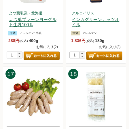
2024.3.9【毎週土曜日更新！】アイテムを更新しました。
2024.3.2【毎週土曜日更新！】アイテムを更新しました。
よつ葉乳業・北海道
アルコイリス
2024.2.24【毎週土曜日更新！】アイテムを更新しました。
よつ葉プレーンヨーグル
インカグリーンナッツオ
2024.2.17【毎週土曜日更新！】アイテムを更新しました。
ト生乳100％
イル
2024.2.10【毎週土曜日更新！】アイテムを更新しました。
冷蔵
アレルゲン:
牛乳
常温
アレルゲン:
2024.2.3【毎週土曜日更新！】アイテムを更新しました。
288円
400g
1,836円
180g
2024.1.27【毎週土曜日更新！】アイテムを更新しました。
(税込)
(税込)
お気に入り(2)
お気に入り(3)
2024.1.26 今週土曜日より「白鷹の固い木綿豆腐」販売再開し
ます。
2024.1.22【マルシェ】中尾食品さんの「NAKAO MARCHE」
に出店します！
2024.1.20【毎週土曜日更新！】アイテムを更新しました。
17
18
2024.1.13【毎週土曜日更新！】アイテムを更新しました。
2024.1.12 不正注文に関する注意喚起
2024.1.8 お試しセットの販売を再開いたしました。
2024.1.6【毎週土曜日更新！】アイテムを更新しました。
2023.12.30【毎週土曜日更新！】アイテムを更新しました。
2023.12.25 年末年始休暇のため、お試しセットの販売を中
止いたします。
2023.12.23【毎週土曜日更新！】アイテムを更新しました。