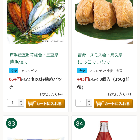
芦浜産直出荷組合・三重県
吉野コスモス会・奈良県
芦浜便り
にっこりいなり
冷凍
アレルゲン:
冷凍
アレルゲン:
小麦、大豆
864円
旬のお勧めパッ
443円
3個入（150g前
(税込)
(税込)
ク
後）
お気に入り(4)
お気に入り(7)
33
34