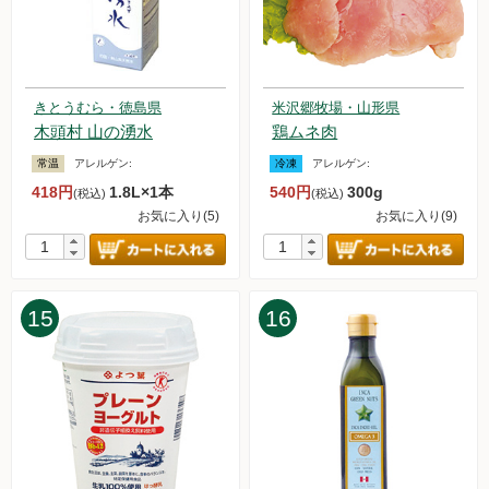
た。
2024.5.17【重要なお知らせ】アイスキャンデー＆アイスクリ
ームセットの価格改定について
2024.5.11【毎週土曜日更新！】品ものアイテムを更新しまし
きとうむら・徳島県
米沢郷牧場・山形県
た。
木頭村 山の湧水
鶏ムネ肉
2024.5.4【毎週土曜日更新！】品ものアイテムを更新しまし
た。
常温
アレルゲン:
冷凍
アレルゲン:
2024.4.27【毎週土曜日更新！】品ものアイテムを更新しまし
418円
1.8L×1本
540円
300g
(税込)
(税込)
た。
お気に入り(5)
お気に入り(9)
2024.4.20【毎週土曜日更新！】品ものアイテムを更新しまし
た。
2024.4.13【毎週土曜日更新！】品ものアイテムを更新しまし
た。
15
16
2024.4.6【毎週土曜日更新！】品ものアイテムを更新しまし
た。
2024.3.30【毎週土曜日更新！】品ものアイテムを更新しまし
た。
2024.3.23【毎週土曜日更新！】アイテムを更新しました。
2024.3.16【毎週土曜日更新！】アイテムを更新しました。
2024.3.15【重要なお知らせ】システムメンテナンスについて