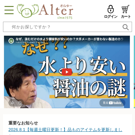
ログイン
カート
MENU
メールアドレス
トップページへ戻る
品ものカテゴリ
パスワード
セール品・おすすめ
メールアドレスを保存する
お試しセット
今週の新登場
パスワードを忘れた方はこちら
野菜
初めての方へ
果物
新規一般会員登録
重要なお知らせ
2026.8.1【毎週土曜日更新！】品ものアイテムを更新しまし
無農薬米・雑穀