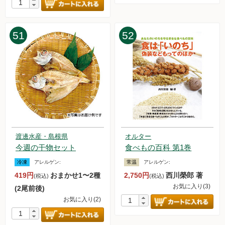
51
52
渡邊水産・島根県
オルター
今週の干物セット
食べもの百科 第1巻
冷凍
アレルゲン:
常温
アレルゲン:
419円
おまかせ1〜2種
2,750円
西川榮郎 著
(税込)
(税込)
お気に入り(3)
(2尾前後)
お気に入り(2)