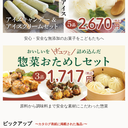
た。
調味料
2026.5.21 ヘルスアカデミー公式YTチャンネルにて、オルタ
ー代表・西川榮郎による対談動画公開中！
伝統酒類
2026.5.16【毎週土曜日更新！】品ものアイテムを更新しまし
た。
飲料品
2026.5.9【毎週土曜日更新！】品ものアイテムを更新しまし
安心・安全な無添加のお菓子をこどもたちへ
た。
菓子類
2026.5.2【毎週土曜日更新！】品ものアイテムを更新しまし
た。
粉・餅
2026.4.30 ナカムラクリニック 中村先生のブログでオルター
が紹介されました！
健康応援グッズ
2026.4.25【毎週土曜日更新！】品ものアイテムを更新しまし
た。
石けん・生活用品
2026.4.18【毎週土曜日更新！】品ものアイテムを更新。今週
も新登場アイテム多数！
食べもの百科（書籍）
2026.4.11【毎週土曜日更新！】品ものアイテムを更新。今週
も新登場アイテム多数！
原料から調味料まで安全な素材にこだわった惣菜
2026.4.4【毎週土曜日更新！】品ものアイテムを更新。今週も
新登場アイテム多数！
ご利用ガイド
ピックアップ
〜カタログ表紙に掲載された逸品♪〜
2026.3.28【毎週土曜日更新！】品ものアイテムを更新しまし