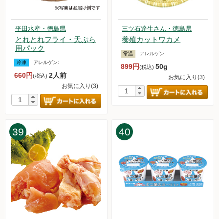
平田水産・徳島県
三ツ石達生さん・徳島県
とれとれフライ・天ぷら
養殖カットワカメ
用パック
常温
アレルゲン:
冷凍
アレルゲン:
899円
50g
(税込)
660円
2人前
(税込)
お気に入り(3)
お気に入り(3)
39
40