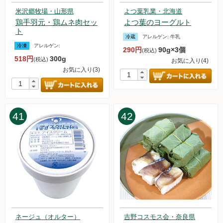
米沢郷牧場・山形県
よつ葉乳業・北海道
鶏手羽元・鶏ムネ肉セッ
よつ葉のヨーグルト
ト
冷蔵
アレルゲン:
牛乳
冷凍
アレルゲン:
290円
90g×3個
(税込)
518円
300g
(税込)
お気に入り(4)
お気に入り(3)
41
42
ネージュ（オルター）
吉野コスモス会・奈良県