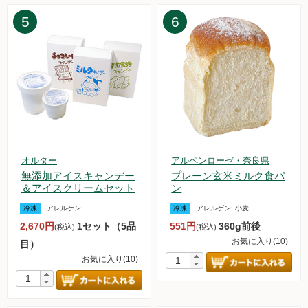
2025.1.25【毎週土曜日更新！】品ものアイテムを更新しまし
5
6
た。
2025.1.20【重要なお知らせ】 3Dセキュア2.0の移行について
2025.1.20【重要なお知らせ】 システムメンテナンスのお知ら
せ
2025.1.18【毎週土曜日更新！】品ものアイテムを更新しまし
た。
2025.1.11【毎週土曜日更新！】品ものアイテムを更新しまし
た。
2024.12.28【毎週土曜日更新！】黒瀬さん他（ライスロッヂ
大潟）の農薬不使用栽培 白米・玄米の販売を再開いたしまし
オルター
アルペンローゼ・奈良県
た。
無添加アイスキャンデー
プレーン玄米ミルク食パ
2024.12.28【毎週土曜日更新！】品ものアイテムを更新しま
＆アイスクリームセット
ン
した。
冷凍
アレルゲン:
冷凍
アレルゲン:
小麦
2024.12.21【重要なお知らせ】本人認証サービス3Dセキュア
2,670円
1セット（5品
551円
360g前後
(税込)
(税込)
2.0導入のお知らせ
お気に入り(10)
目）
2024.12.21【毎週土曜日更新！】品ものアイテムを更新しま
お気に入り(10)
した。
2024.12.14【毎週土曜日更新！】品ものアイテムを更新しま
した。
2024.12.13【重要なお知らせ】年末年始のお届け日について