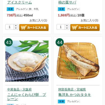
アイスクリーム
柿の葉サバ
冷凍
アレルゲン:
卵、牛乳
冷凍
アレルゲン:
738円
450ml
1,869円
10個
(税込)
(税込)
お気に入り(1)
お気に入り(3)
43
44
中尾食品・大阪府
阿部長商店・宮城県
こんにゃくわらび餅 プ
亀洋丸 かつおタタキ
レーン
冷凍
アレルゲン: