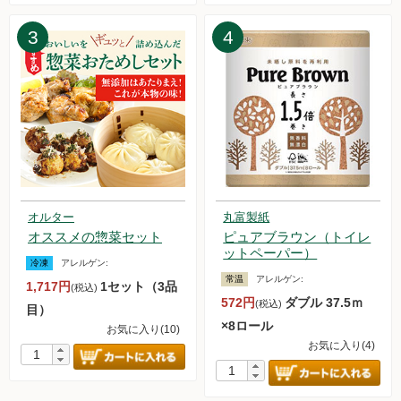
た。
2025.3.29【毎週土曜日更新！】品ものアイテムを更新しまし
3
4
た。
2025.3.22【毎週土曜日更新！】品ものアイテムを更新しまし
た。
2025.3.15【毎週土曜日更新！】品ものアイテムを更新しまし
た。
2025.3.10【重要なお知らせ】送料改定について
2025.3.8【毎週土曜日更新！】品ものアイテムを更新しまし
た。
2025.3.1【毎週土曜日更新！】品ものアイテムを更新しまし
オルター
丸富製紙
た。
オススメの惣菜セット
ピュアブラウン（トイレ
2025.2.22【毎週土曜日更新！】品ものアイテムを更新しまし
ットペーパー）
冷凍
アレルゲン:
た。
常温
アレルゲン:
1,717円
1セット（3品
2025.2.15【毎週土曜日更新！】品ものアイテムを更新しまし
(税込)
572円
ダブル 37.5ｍ
(税込)
た。
目）
×8ロール
2025.2.8【毎週土曜日更新！】品ものアイテムを更新しまし
お気に入り(10)
お気に入り(4)
た。
2025.2.1【毎週土曜日更新！】品ものアイテムを更新しまし
た。