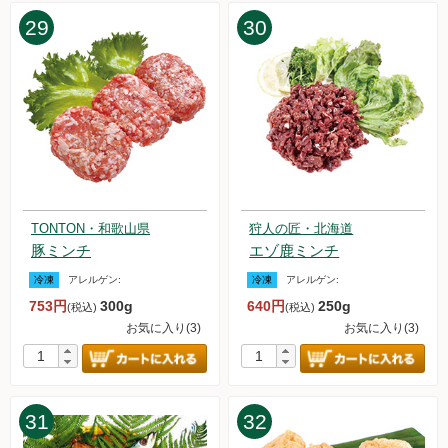
29
30
TONTON・和歌山県
狩人の匠・北海道
豚ミンチ
エゾ鹿ミンチ
冷凍
アレルゲン:
冷凍
アレルゲン:
753円
300g
640円
250g
(税込)
(税込)
お気に入り(3)
お気に入り(3)
31
32