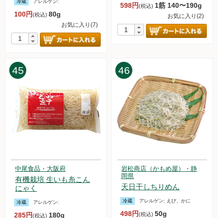
冷蔵
アレルゲン:
598円
1筋 140〜190g
(税込)
100円
80g
(税込)
お気に入り(2)
お気に入り(7)
45
46
中尾食品・大阪府
岩松商店（かもめ屋）・静
岡県
有機栽培 生いも糸こん
天日干しちりめん
にゃく
冷蔵
アレルゲン:
えび、かに
冷蔵
アレルゲン:
498円
50g
285円
180g
(税込)
(税込)