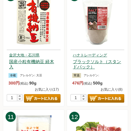
2024.9.28【毎週土曜日更新！】品ものアイテムを更新しまし
た。
2024.9.21【毎週土曜日更新！】品ものアイテムを更新しまし
た。
2024.9.14【毎週土曜日更新！】品ものアイテムを更新しまし
た。
2024.9.7【毎週土曜日更新！】品ものアイテムを更新しまし
た。
2024.8.31【毎週土曜日更新！】品ものアイテムを更新しまし
金沢大地・石川県
ハナトレーディング
国産小粒有機納豆 経木
ブラックソルト（スタン
た。
入
ドパック）
2024.8.26 台風10号の影響によるお届け遅延の可能性について
2024.8.24【毎週土曜日更新！】品ものアイテムを更新しまし
冷蔵
アレルゲン:
大豆
常温
アレルゲン:
た。
300円
90g
476円
500g
(税込)
(税込)
2024.8.17【毎週土曜日更新！】品ものアイテムを更新しまし
お気に入り(17)
お気に入り(8)
た。
2024.8.10【毎週土曜日更新！】品ものアイテムを更新しまし
た。
2024.8.3 白鷹農産加工研究会「固い木綿豆腐」について
11
12
2024.8.3【毎週土曜日更新！】品ものアイテムを更新しまし
た。