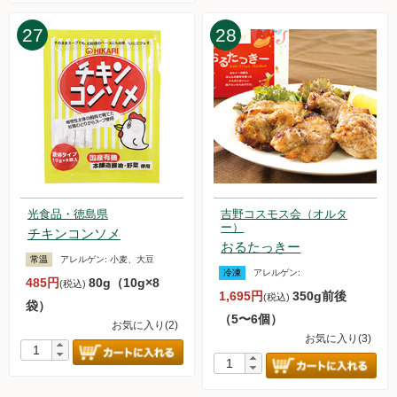
27
28
光食品・徳島県
吉野コスモス会（オルタ
ー）
チキンコンソメ
おるたっきー
常温
アレルゲン:
小麦、大豆
冷凍
アレルゲン:
485円
80g（10g×8
(税込)
1,695円
350g前後
(税込)
袋）
（5〜6個）
お気に入り(2)
お気に入り(3)