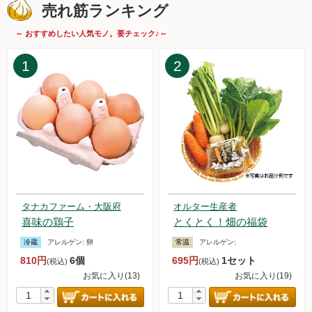
2025.6.7【毎週土曜日更新！】品ものアイテムを更新しまし
売れ筋ランキング
た。
2025.5.31【毎週土曜日更新！】品ものアイテムを更新しまし
～ おすすめしたい人気モノ。要チェック♪～
た。
2025.5.24【毎週土曜日更新！】品ものアイテムを更新しまし
1
2
た。
2025.5.17【毎週土曜日更新！】品ものアイテムを更新しまし
た。
2025.5.10【毎週土曜日更新！】品ものアイテムを更新しまし
た。
2025.5.9 日本全国お取り寄せ手帖でオルターの「無添加アイ
スキャンデー＆アイスクリームセット」が紹介されました。
2025.5.3【毎週土曜日更新！】品ものアイテムを更新しまし
た。
タナカファーム・大阪府
オルター生産者
2025.4.26【毎週土曜日更新！】品ものアイテムを更新しまし
喜味の鶏子
とくとく！畑の福袋
た。
冷蔵
アレルゲン:
卵
常温
アレルゲン:
2025.4.19【毎週土曜日更新！】品ものアイテムを更新しまし
810円
6個
695円
1セット
た。
(税込)
(税込)
2025.4.12【毎週土曜日更新！】品ものアイテムを更新しまし
お気に入り(13)
お気に入り(19)
た。
2025.4.5【毎週土曜日更新！】品ものアイテムを更新しまし