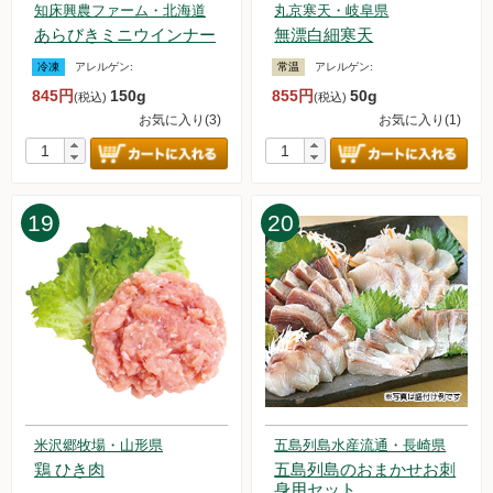
2023.12.17 読売新聞オンラインで、オルターが紹介されまし
知床興農ファーム・北海道
丸京寒天・岐阜県
た！
あらびきミニウインナー
無漂白細寒天
2023.12.16【毎週土曜日更新！】アイテムを更新しました。
冷凍
アレルゲン:
常温
アレルゲン:
2023.12.9【毎週土曜日更新！】アイテムを更新しました。
845円
150g
855円
50g
(税込)
(税込)
2023.12.6【年末年始配達日について】お届け日が変更になり
お気に入り(3)
お気に入り(1)
ます。
2023.12.2【毎週土曜日更新！】アイテムを更新しました。
2023.11.29 荷物の遅延に関するお知らせ
2023.11.25【毎週土曜日更新！】アイテムを更新しました。
19
20
2023.11.18【毎週土曜日更新！】アイテムを更新しました。
2023.11.11【毎週土曜日更新！】アイテムを更新しました。
2023.11.4【毎週土曜日更新！】アイテムを更新しました。
2023.11.1【重要なお知らせ】おためしお惣菜セットの価格改
定について
2023.10.28【毎週土曜日更新！】アイテムを更新しました。
2023.10.21【毎週土曜日更新！】アイテムを更新しました。
2023.10.14【毎週土曜日更新！】アイテムを更新しました。
2023.10.7【毎週土曜日更新！】アイテムを更新しました。
2023.9.30【毎週土曜日更新！】アイテムを更新しました。
米沢郷牧場・山形県
五島列島水産流通・長崎県
2023.9.23【毎週土曜日更新！】アイテムを更新しました。
鶏 ひき肉
五島列島のおまかせお刺
2023.9.16【毎週土曜日更新！】アイテムを更新しました。
身用セット