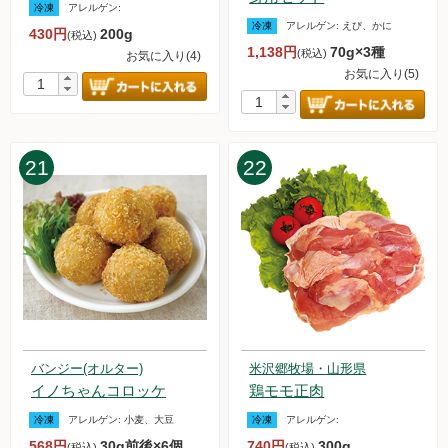
冷凍
アレルゲン:
2023.9.9【毎週土曜日更新！】アイテムを更新しました。
冷凍
アレルゲン:
えび、かに
430円
200g
(税込)
2023.9.2【毎週土曜日更新！】アイテムを更新しました。
1,138円
70g×3種
(税込)
お気に入り(4)
2023.8.26【毎週土曜日更新！】アイテムを更新しました。
お気に入り(5)
一部「品名」と「品名画像・価格」が一致しないものが公開さ
れていたことについて
2023.8.19【毎週土曜日更新！】アイテムを更新しました。
2023.8.14 台風7号の影響に関しまして、出荷および配送の遅
21
22
延について
2023.8.12【毎週土曜日更新！】アイテムを更新しました。
2023.8.5【毎週土曜日更新！】アイテムを更新しました。
2023.7.29【毎週土曜日更新！】アイテムを更新しました。
2023.7.22【毎週土曜日更新！】アイテムを更新しました。
2023.7.15【毎週土曜日更新！】アイテムを更新しました。
2023.7.8【毎週土曜日更新！】アイテムを更新しました。
2023.7.1【お知らせ】アイスクリーム・アイスキャンデー・お
試しセットの販売再開のお知らせ
2023.7.1【毎週土曜日更新！】アイテムを更新しました。
バンジー(オルター)
米沢郷牧場・山形県
イノちゃんコロッケ
鶏モモ正肉
2023.6.24【毎週土曜日更新！】アイテムを更新しました。
2023.6.17【毎週土曜日更新！】アイテムを更新しました。
冷凍
アレルゲン:
小麦、大豆
冷凍
アレルゲン:
2023.6.10【毎週土曜日更新！】アイテムを更新しました。
568円
30g前後×6個
740円
300g
(税込)
(税込)