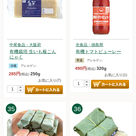
中尾食品・大阪府
光食品・徳島県
有機栽培 生いも板こん
有機トマトピューレー
にゃく
常温
アレルゲン:
冷蔵
アレルゲン:
490円
320g
(税込)
285円
250g
(税込)
お気に入り(1)
お気に入り(7)
35
36