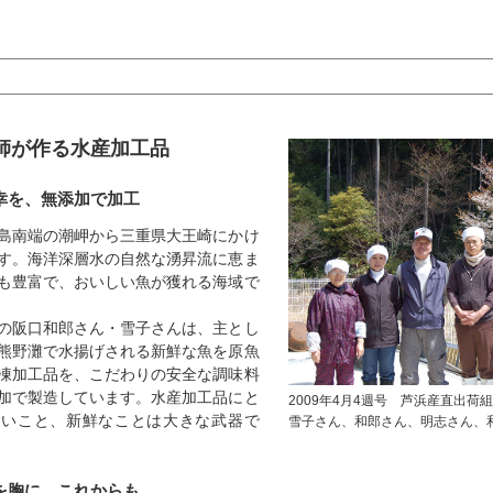
師が作る水産加工品
幸を、無添加で加工
島南端の潮岬から三重県大王崎にかけ
す。海洋深層水の自然な湧昇流に恵ま
も豊富で、おいしい魚が獲れる海域で
の阪口和郎さん・雪子さんは、主とし
熊野灘で水揚げされる新鮮な魚を原魚
凍加工品を、こだわりの安全な調味料
加で製造しています。水産加工品にと
2009年4月4週号 芦浜産直出荷
しいこと、新鮮なことは大きな武器で
雪子さん、和郎さん、明志さん、
を胸に、これからも