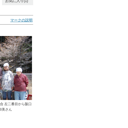
お気に入り(1)
マークの説明
組合 左二番目から阪口
和美さん