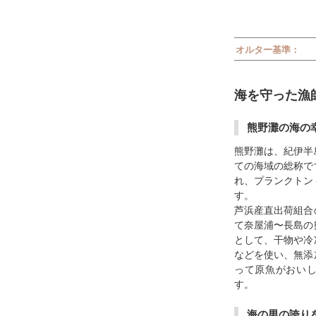
オルター基準：
海を守った漁
熊野灘の海の
熊野灘は、紀伊半
ての海域の総称で
れ、プランクトン
す。
芦浜産直出荷組合
て奈屋浦〜長島の
として、干物や冷
などを使い、無添
って原魚がおい
す。
海の男の誇り