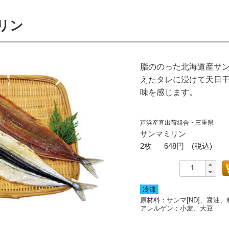
リン
脂ののった北海道産サ
えたタレに浸けて天日
味を感じます。
芦浜産直出荷組合・三重県
サンマミリン
2枚
648
円 (税込)
冷凍
原材料：サンマ[ND]、醤油
アレルゲン：
小麦、大豆