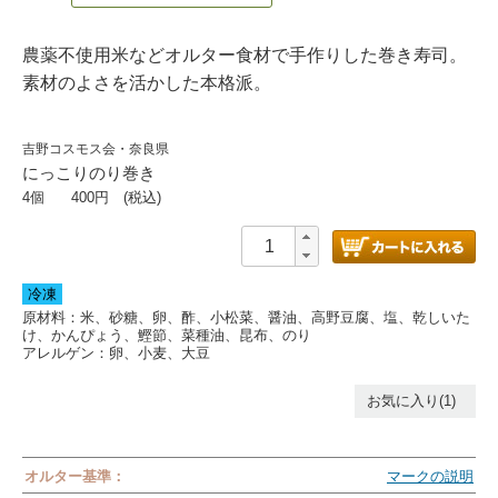
農薬不使用米などオルター食材で手作りした巻き寿司。
素材のよさを活かした本格派。
吉野コスモス会・奈良県
にっこりのり巻き
4個
400
円 (税込)
冷凍
原材料：米、砂糖、卵、酢、小松菜、醤油、高野豆腐、塩、乾しいた
け、かんぴょう、鰹節、菜種油、昆布、のり
アレルゲン：
卵、小麦、大豆
お気に入り(1)
オルター基準：
マークの説明