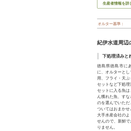
生産者情報を詳
オルター基準：
紀伊水道周辺
下処理済みと
徳島県徳島市に
に、オルターとし
用、フライ・天ぷ
セットなど下処理
セットに入る魚は
ん獲れた魚、すな
のを選んでいただ
ついてはおまかせ
大手水産会社のよ
せんので、新鮮で
りません。