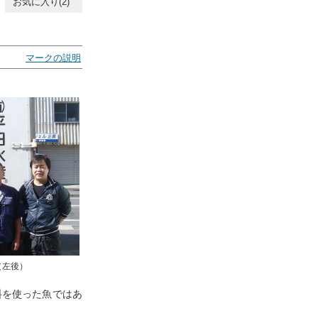
お気に入り(2)
マークの説明
（左後）
料を使った魚ではあ