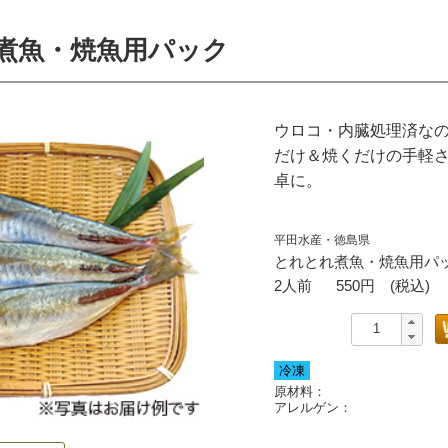
煮魚・焼魚用パック
ウロコ・内臓処理済な
だけ＆焼くだけの手軽
卓に。
平田水産・徳島県
とれとれ煮魚・焼魚用パ
2人前
550
円 (税込)
冷凍
原材料：
アレルゲン：