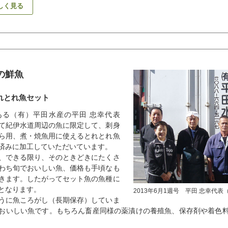
しく見る
の鮮魚
れとれ魚セット
ある（有）平田水産の平田 忠幸代表
て紀伊水道周辺の魚に限定して、刺身
ら用、煮・焼魚用に使えるとれとれ魚
済みに加工していただいています。
、できる限り、そのときどきにたくさ
わち旬でおいしい魚、価格も手頃なも
きます。したがってセット魚の魚種に
となります。
2013年6月1週号 平田 忠幸代表
うに魚ころがし（長期保存）していま
おいしい魚です。もちろん畜産同様の薬漬けの養殖魚、保存剤や着色