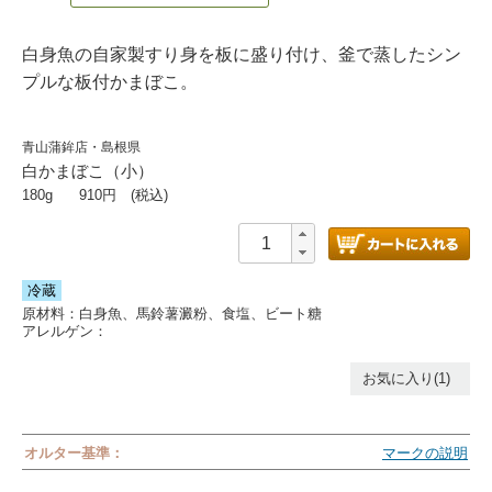
白身魚の自家製すり身を板に盛り付け、釜で蒸したシン
プルな板付かまぼこ。
青山蒲鉾店・島根県
白かまぼこ（小）
180g
910
円 (税込)
冷蔵
原材料：白身魚、馬鈴薯澱粉、食塩、ビート糖
アレルゲン：
お気に入り(1)
オルター基準：
マークの説明