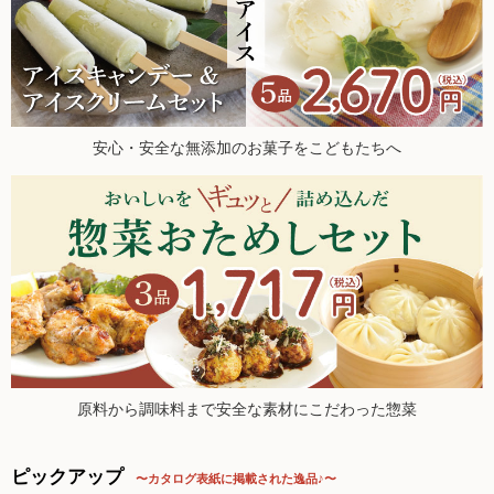
た。
調味料
2026.5.21 ヘルスアカデミー公式YTチャンネルにて、オルタ
ー代表・西川榮郎による対談動画公開中！
伝統酒類
2026.5.16【毎週土曜日更新！】品ものアイテムを更新しまし
た。
飲料品
2026.5.9【毎週土曜日更新！】品ものアイテムを更新しまし
安心・安全な無添加のお菓子をこどもたちへ
た。
菓子類
2026.5.2【毎週土曜日更新！】品ものアイテムを更新しまし
た。
粉・餅
2026.4.30 ナカムラクリニック 中村先生のブログでオルター
が紹介されました！
健康応援グッズ
2026.4.25【毎週土曜日更新！】品ものアイテムを更新しまし
た。
石けん・生活用品
2026.4.18【毎週土曜日更新！】品ものアイテムを更新。今週
も新登場アイテム多数！
食べもの百科（書籍）
2026.4.11【毎週土曜日更新！】品ものアイテムを更新。今週
も新登場アイテム多数！
原料から調味料まで安全な素材にこだわった惣菜
2026.4.4【毎週土曜日更新！】品ものアイテムを更新。今週も
新登場アイテム多数！
ご利用ガイド
ピックアップ
〜カタログ表紙に掲載された逸品♪〜
2026.3.28【毎週土曜日更新！】品ものアイテムを更新しまし