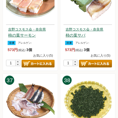
吉野コスモス会・奈良県
吉野コスモス会・奈良県
柿の葉サーモン
柿の葉サバ
冷凍
アレルゲン:
冷凍
アレルゲン:
573円
3個
573円
3個
(税込)
(税込)
お気に入り(5)
お気に入り(5)
37
38