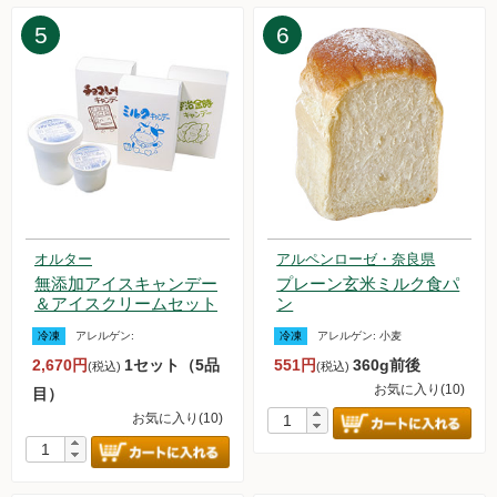
2025.1.25【毎週土曜日更新！】品ものアイテムを更新しまし
5
6
た。
2025.1.20【重要なお知らせ】 3Dセキュア2.0の移行について
2025.1.20【重要なお知らせ】 システムメンテナンスのお知ら
せ
2025.1.18【毎週土曜日更新！】品ものアイテムを更新しまし
た。
2025.1.11【毎週土曜日更新！】品ものアイテムを更新しまし
た。
2024.12.28【毎週土曜日更新！】黒瀬さん他（ライスロッヂ
大潟）の農薬不使用栽培 白米・玄米の販売を再開いたしまし
オルター
アルペンローゼ・奈良県
た。
無添加アイスキャンデー
プレーン玄米ミルク食パ
2024.12.28【毎週土曜日更新！】品ものアイテムを更新しま
＆アイスクリームセット
ン
した。
冷凍
アレルゲン:
冷凍
アレルゲン:
小麦
2024.12.21【重要なお知らせ】本人認証サービス3Dセキュア
2,670円
1セット（5品
551円
360g前後
(税込)
(税込)
2.0導入のお知らせ
お気に入り(10)
目）
2024.12.21【毎週土曜日更新！】品ものアイテムを更新しま
お気に入り(10)
した。
2024.12.14【毎週土曜日更新！】品ものアイテムを更新しま
した。
2024.12.13【重要なお知らせ】年末年始のお届け日について