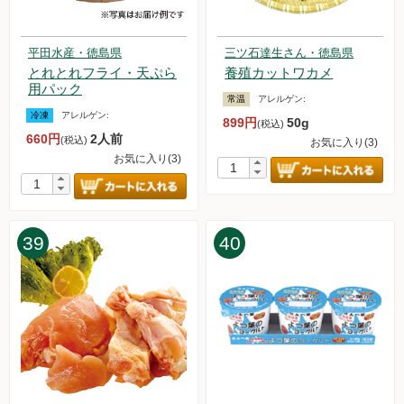
平田水産・徳島県
三ツ石達生さん・徳島県
とれとれフライ・天ぷら
養殖カットワカメ
用パック
常温
アレルゲン:
冷凍
アレルゲン:
899円
50g
(税込)
660円
2人前
(税込)
お気に入り(3)
お気に入り(3)
39
40