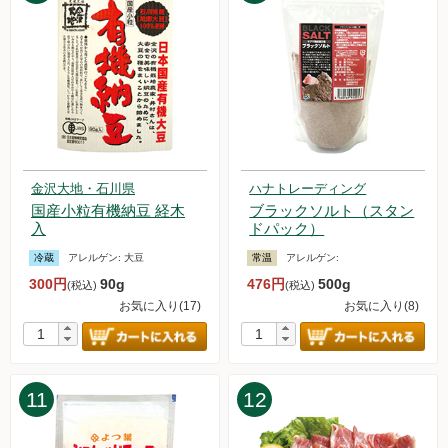
2024.9.28【毎週土曜日更新！】品ものアイテムを更新しまし
た。
2024.9.21【毎週土曜日更新！】品ものアイテムを更新しまし
た。
2024.9.14【毎週土曜日更新！】品ものアイテムを更新しまし
た。
2024.9.7【毎週土曜日更新！】品ものアイテムを更新しまし
た。
2024.8.31【毎週土曜日更新！】品ものアイテムを更新しまし
金沢大地・石川県
ハナトレーディング
国産小粒有機納豆 経木
ブラックソルト（スタン
た。
入
ドパック）
2024.8.26 台風10号の影響によるお届け遅延の可能性について
2024.8.24【毎週土曜日更新！】品ものアイテムを更新しまし
冷蔵
アレルゲン:
大豆
常温
アレルゲン:
た。
300円
90g
476円
500g
(税込)
(税込)
2024.8.17【毎週土曜日更新！】品ものアイテムを更新しまし
お気に入り(17)
お気に入り(8)
た。
2024.8.10【毎週土曜日更新！】品ものアイテムを更新しまし
た。
2024.8.3 白鷹農産加工研究会「固い木綿豆腐」について
11
12
2024.8.3【毎週土曜日更新！】品ものアイテムを更新しまし
た。