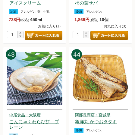
アイスクリーム
柿の葉サバ
冷凍
アレルゲン:
卵、牛乳
冷凍
アレルゲン:
738円
450ml
1,869円
10個
(税込)
(税込)
お気に入り(1)
お気に入り(3)
43
44
中尾食品・大阪府
阿部長商店・宮城県
こんにゃくわらび餅 プ
亀洋丸 かつおタタキ
レーン
冷凍
アレルゲン: