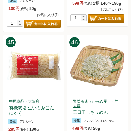
冷蔵
アレルゲン:
598円
1筋 140〜190g
(税込)
100円
80g
(税込)
お気に入り(2)
お気に入り(7)
45
46
中尾食品・大阪府
岩松商店（かもめ屋）・静
岡県
有機栽培 生いも糸こん
天日干しちりめん
にゃく
冷蔵
アレルゲン:
えび、かに
冷蔵
アレルゲン:
498円
50g
285円
180g
(税込)
(税込)