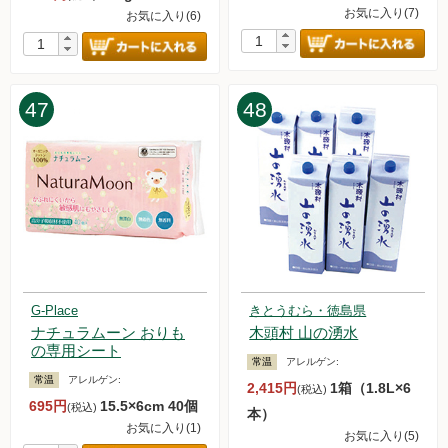
お気に入り(7)
お気に入り(6)
47
48
G-Place
きとうむら・徳島県
ナチュラムーン おりも
木頭村 山の湧水
の専用シート
常温
アレルゲン:
常温
アレルゲン:
2,415円
1箱（1.8L×6
(税込)
695円
15.5×6cm 40個
(税込)
本）
お気に入り(1)
お気に入り(5)