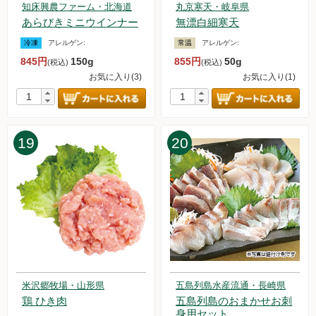
2023.12.17 読売新聞オンラインで、オルターが紹介されまし
知床興農ファーム・北海道
丸京寒天・岐阜県
た！
あらびきミニウインナー
無漂白細寒天
2023.12.16【毎週土曜日更新！】アイテムを更新しました。
冷凍
アレルゲン:
常温
アレルゲン:
2023.12.9【毎週土曜日更新！】アイテムを更新しました。
845円
150g
855円
50g
(税込)
(税込)
2023.12.6【年末年始配達日について】お届け日が変更になり
お気に入り(3)
お気に入り(1)
ます。
2023.12.2【毎週土曜日更新！】アイテムを更新しました。
2023.11.29 荷物の遅延に関するお知らせ
2023.11.25【毎週土曜日更新！】アイテムを更新しました。
19
20
2023.11.18【毎週土曜日更新！】アイテムを更新しました。
2023.11.11【毎週土曜日更新！】アイテムを更新しました。
2023.11.4【毎週土曜日更新！】アイテムを更新しました。
2023.11.1【重要なお知らせ】おためしお惣菜セットの価格改
定について
2023.10.28【毎週土曜日更新！】アイテムを更新しました。
2023.10.21【毎週土曜日更新！】アイテムを更新しました。
2023.10.14【毎週土曜日更新！】アイテムを更新しました。
2023.10.7【毎週土曜日更新！】アイテムを更新しました。
2023.9.30【毎週土曜日更新！】アイテムを更新しました。
米沢郷牧場・山形県
五島列島水産流通・長崎県
2023.9.23【毎週土曜日更新！】アイテムを更新しました。
鶏 ひき肉
五島列島のおまかせお刺
2023.9.16【毎週土曜日更新！】アイテムを更新しました。
身用セット