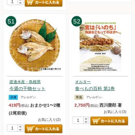
51
52
渡邊水産・島根県
オルター
今週の干物セット
食べもの百科 第1巻
冷凍
アレルゲン:
常温
アレルゲン:
419円
おまかせ1〜2種
2,750円
西川榮郎 著
(税込)
(税込)
お気に入り(3)
(2尾前後)
お気に入り(2)