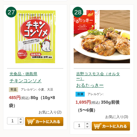
27
28
光食品・徳島県
吉野コスモス会（オルタ
ー）
チキンコンソメ
おるたっきー
常温
アレルゲン:
小麦、大豆
冷凍
アレルゲン:
485円
80g（10g×8
(税込)
1,695円
350g前後
(税込)
袋）
（5〜6個）
お気に入り(2)
お気に入り(3)