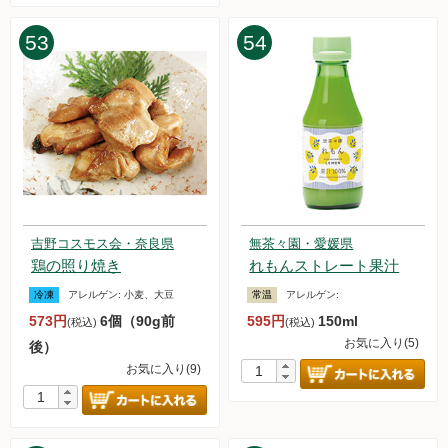
53
54
吉野コスモス会・奈良県
無茶々園・愛媛県
鶏の照り焼き
れもんストレート果汁
冷凍
アレルゲン:
小麦、大豆
常温
アレルゲン:
573円
6個（90g前
595円
150ml
(税込)
(税込)
お気に入り(5)
後）
お気に入り(9)