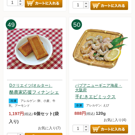
49
50
Dクリエイツ(オルター）
パプアニューギニア海産・
大阪府
酪農家応援フィナンシェ
手むきエビミックス
冷凍
アレルゲン:
卵、小麦、牛
冷凍
アレルゲン:
えび
乳、アーモンド
888円
120g
1,197円
6個セット(袋
(税込)
(税込)
お気に入り(4)
入り)
お気に入り(7)