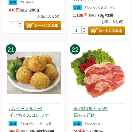
冷凍
アレルゲン:
2023.9.9【毎週土曜日更新！】アイテムを更新しました。
冷凍
アレルゲン:
えび、かに
430円
200g
(税込)
2023.9.2【毎週土曜日更新！】アイテムを更新しました。
1,138円
70g×3種
(税込)
お気に入り(4)
2023.8.26【毎週土曜日更新！】アイテムを更新しました。
お気に入り(5)
一部「品名」と「品名画像・価格」が一致しないものが公開さ
れていたことについて
2023.8.19【毎週土曜日更新！】アイテムを更新しました。
2023.8.14 台風7号の影響に関しまして、出荷および配送の遅
21
22
延について
2023.8.12【毎週土曜日更新！】アイテムを更新しました。
2023.8.5【毎週土曜日更新！】アイテムを更新しました。
2023.7.29【毎週土曜日更新！】アイテムを更新しました。
2023.7.22【毎週土曜日更新！】アイテムを更新しました。
2023.7.15【毎週土曜日更新！】アイテムを更新しました。
2023.7.8【毎週土曜日更新！】アイテムを更新しました。
2023.7.1【お知らせ】アイスクリーム・アイスキャンデー・お
試しセットの販売再開のお知らせ
2023.7.1【毎週土曜日更新！】アイテムを更新しました。
バンジー(オルター)
米沢郷牧場・山形県
イノちゃんコロッケ
鶏モモ正肉
2023.6.24【毎週土曜日更新！】アイテムを更新しました。
2023.6.17【毎週土曜日更新！】アイテムを更新しました。
冷凍
アレルゲン:
小麦、大豆
冷凍
アレルゲン:
2023.6.10【毎週土曜日更新！】アイテムを更新しました。
568円
30g前後×6個
740円
300g
(税込)
(税込)