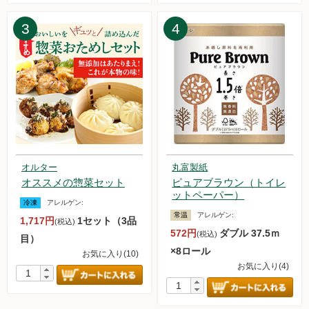
た。
2025.3.29【毎週土曜日更新！】品ものアイテムを更新しまし
3
4
た。
2025.3.22【毎週土曜日更新！】品ものアイテムを更新しまし
た。
2025.3.15【毎週土曜日更新！】品ものアイテムを更新しまし
た。
2025.3.10【重要なお知らせ】送料改定について
2025.3.8【毎週土曜日更新！】品ものアイテムを更新しまし
た。
2025.3.1【毎週土曜日更新！】品ものアイテムを更新しまし
オルター
丸富製紙
た。
オススメの惣菜セット
ピュアブラウン（トイレ
2025.2.22【毎週土曜日更新！】品ものアイテムを更新しまし
ットペーパー）
冷凍
アレルゲン:
た。
常温
アレルゲン:
1,717円
1セット（3品
2025.2.15【毎週土曜日更新！】品ものアイテムを更新しまし
(税込)
572円
ダブル 37.5ｍ
(税込)
た。
目）
×8ロール
2025.2.8【毎週土曜日更新！】品ものアイテムを更新しまし
お気に入り(10)
お気に入り(4)
た。
2025.2.1【毎週土曜日更新！】品ものアイテムを更新しまし
た。