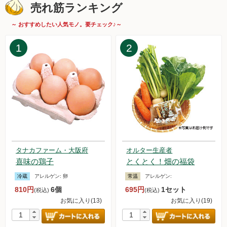
2025.6.7【毎週土曜日更新！】品ものアイテムを更新しまし
売れ筋ランキング
た。
2025.5.31【毎週土曜日更新！】品ものアイテムを更新しまし
～ おすすめしたい人気モノ。要チェック♪～
た。
2025.5.24【毎週土曜日更新！】品ものアイテムを更新しまし
1
2
た。
2025.5.17【毎週土曜日更新！】品ものアイテムを更新しまし
た。
2025.5.10【毎週土曜日更新！】品ものアイテムを更新しまし
た。
2025.5.9 日本全国お取り寄せ手帖でオルターの「無添加アイ
スキャンデー＆アイスクリームセット」が紹介されました。
2025.5.3【毎週土曜日更新！】品ものアイテムを更新しまし
た。
タナカファーム・大阪府
オルター生産者
2025.4.26【毎週土曜日更新！】品ものアイテムを更新しまし
喜味の鶏子
とくとく！畑の福袋
た。
冷蔵
アレルゲン:
卵
常温
アレルゲン:
2025.4.19【毎週土曜日更新！】品ものアイテムを更新しまし
810円
6個
695円
1セット
た。
(税込)
(税込)
2025.4.12【毎週土曜日更新！】品ものアイテムを更新しまし
お気に入り(13)
お気に入り(19)
た。
2025.4.5【毎週土曜日更新！】品ものアイテムを更新しまし