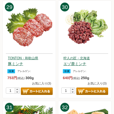
29
30
TONTON・和歌山県
狩人の匠・北海道
豚ミンチ
エゾ鹿ミンチ
冷凍
アレルゲン:
冷凍
アレルゲン:
753円
300g
640円
250g
(税込)
(税込)
お気に入り(3)
お気に入り(3)
31
32