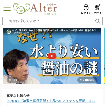
ログイン
カート
MENU
メールアドレス
トップページへ戻る
品ものカテゴリ
パスワード
セール品・おすすめ
メールアドレスを保存する
お試しセット
今週の新登場
パスワードを忘れた方はこちら
野菜
初めての方へ
果物
新規一般会員登録
重要なお知らせ
2026.8.1【毎週土曜日更新！】品ものアイテムを更新しまし
無農薬米・雑穀