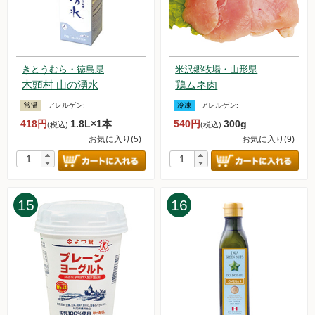
た。
2024.5.17【重要なお知らせ】アイスキャンデー＆アイスクリ
ームセットの価格改定について
2024.5.11【毎週土曜日更新！】品ものアイテムを更新しまし
きとうむら・徳島県
米沢郷牧場・山形県
た。
木頭村 山の湧水
鶏ムネ肉
2024.5.4【毎週土曜日更新！】品ものアイテムを更新しまし
た。
常温
アレルゲン:
冷凍
アレルゲン:
2024.4.27【毎週土曜日更新！】品ものアイテムを更新しまし
418円
1.8L×1本
540円
300g
(税込)
(税込)
た。
お気に入り(5)
お気に入り(9)
2024.4.20【毎週土曜日更新！】品ものアイテムを更新しまし
た。
2024.4.13【毎週土曜日更新！】品ものアイテムを更新しまし
た。
15
16
2024.4.6【毎週土曜日更新！】品ものアイテムを更新しまし
た。
2024.3.30【毎週土曜日更新！】品ものアイテムを更新しまし
た。
2024.3.23【毎週土曜日更新！】アイテムを更新しました。
2024.3.16【毎週土曜日更新！】アイテムを更新しました。
2024.3.15【重要なお知らせ】システムメンテナンスについて