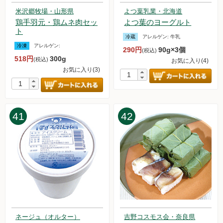
米沢郷牧場・山形県
よつ葉乳業・北海道
鶏手羽元・鶏ムネ肉セッ
よつ葉のヨーグルト
ト
冷蔵
アレルゲン:
牛乳
冷凍
アレルゲン:
290円
90g×3個
(税込)
518円
300g
(税込)
お気に入り(4)
お気に入り(3)
41
42
ネージュ（オルター）
吉野コスモス会・奈良県