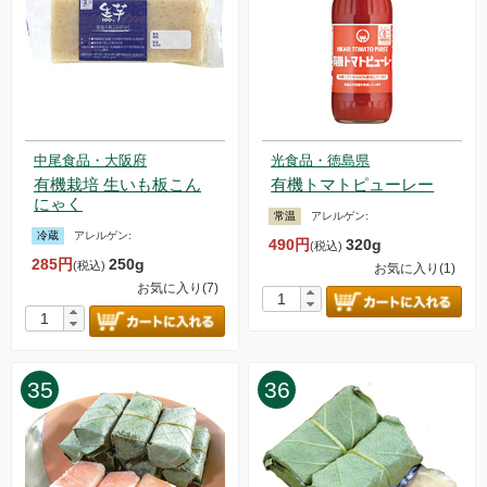
中尾食品・大阪府
光食品・徳島県
有機栽培 生いも板こん
有機トマトピューレー
にゃく
常温
アレルゲン:
冷蔵
アレルゲン:
490円
320g
(税込)
285円
250g
(税込)
お気に入り(1)
お気に入り(7)
35
36