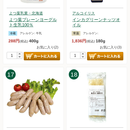
2024.3.9【毎週土曜日更新！】アイテムを更新しました。
2024.3.2【毎週土曜日更新！】アイテムを更新しました。
よつ葉乳業・北海道
アルコイリス
2024.2.24【毎週土曜日更新！】アイテムを更新しました。
よつ葉プレーンヨーグル
インカグリーンナッツオ
2024.2.17【毎週土曜日更新！】アイテムを更新しました。
ト生乳100％
イル
2024.2.10【毎週土曜日更新！】アイテムを更新しました。
冷蔵
アレルゲン:
牛乳
常温
アレルゲン:
2024.2.3【毎週土曜日更新！】アイテムを更新しました。
288円
400g
1,836円
180g
2024.1.27【毎週土曜日更新！】アイテムを更新しました。
(税込)
(税込)
お気に入り(2)
お気に入り(3)
2024.1.26 今週土曜日より「白鷹の固い木綿豆腐」販売再開し
ます。
2024.1.22【マルシェ】中尾食品さんの「NAKAO MARCHE」
に出店します！
2024.1.20【毎週土曜日更新！】アイテムを更新しました。
17
18
2024.1.13【毎週土曜日更新！】アイテムを更新しました。
2024.1.12 不正注文に関する注意喚起
2024.1.8 お試しセットの販売を再開いたしました。
2024.1.6【毎週土曜日更新！】アイテムを更新しました。
2023.12.30【毎週土曜日更新！】アイテムを更新しました。
2023.12.25 年末年始休暇のため、お試しセットの販売を中
止いたします。
2023.12.23【毎週土曜日更新！】アイテムを更新しました。