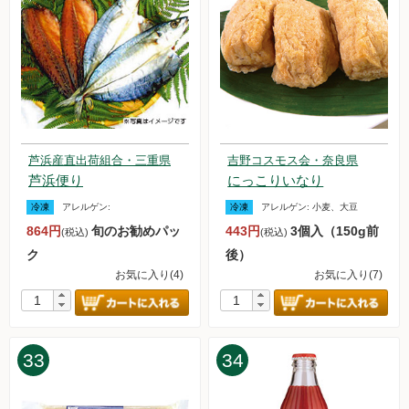
芦浜産直出荷組合・三重県
吉野コスモス会・奈良県
芦浜便り
にっこりいなり
冷凍
アレルゲン:
冷凍
アレルゲン:
小麦、大豆
864円
旬のお勧めパッ
443円
3個入（150g前
(税込)
(税込)
ク
後）
お気に入り(4)
お気に入り(7)
33
34