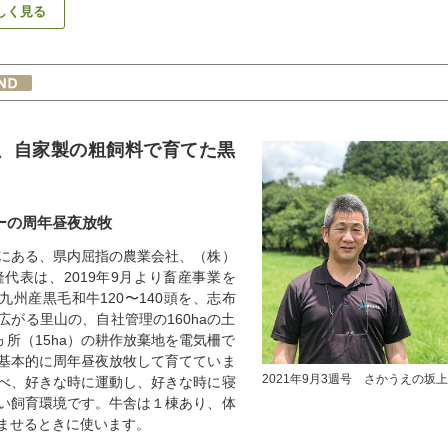
しく見る
、自家製の粗飼料で育てた黒
ーの周年昼夜放牧
にある、県内屈指の農業会社、（株）
隆代表は、2019年9月より畜産事業を
九州産黒毛和牛120〜140頭を、志布
広がる里山の、自社管理の160haの土
ヵ所（15ha）の耕作放棄地を電気柵で
基本的に周年昼夜放牧して育てていま
2021年9月3週号 さかうえの坂上
べ、好きな時に運動し、好きな時に寝
い飼育環境です。牛舎は１棟あり、体
ませるときに使います。