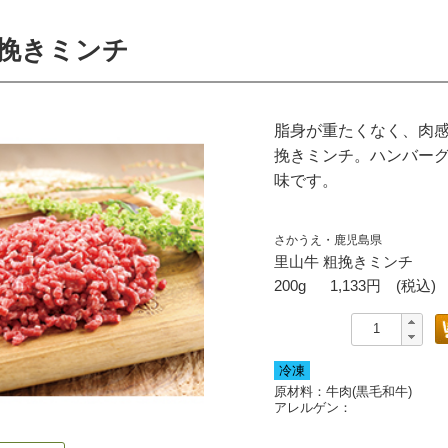
粗挽きミンチ
脂身が重たくなく、肉
挽きミンチ。ハンバー
味です。
さかうえ・鹿児島県
里山牛 粗挽きミンチ
200g
1,133
円 (税込)
冷凍
原材料：牛肉(黒毛和牛)
アレルゲン：