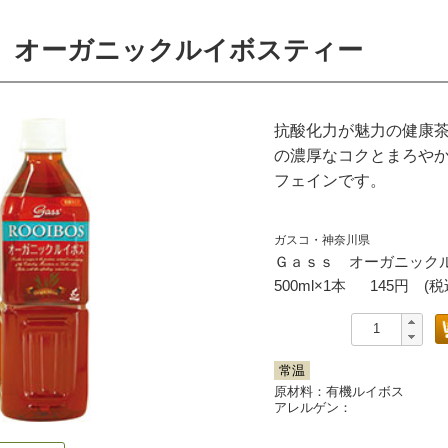
 オーガニックルイボスティー
抗酸化力が魅力の健康
の濃厚なコクとまろや
フェインです。
ガスコ・神奈川県
Ｇａｓｓ オーガニック
500ml×1本
145
円 (税
常温
原材料：有機ルイボス
アレルゲン：