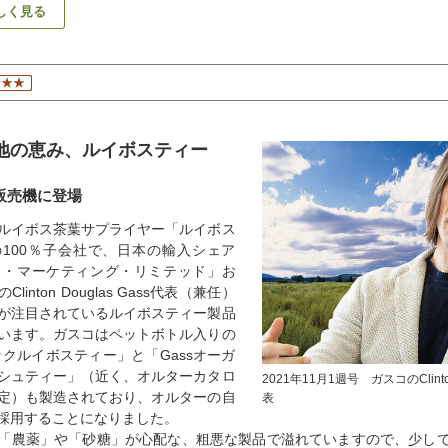
しく見る
地の恵み、ルイボスティー
販売機に登場
ルイボス茶葉サプライヤー「ルイボス
100％子会社で、日本の輸入シェア
ボス・マーケティング・リミテッド」お
inton Douglas Gass代表（兼任）
が注目されているルイボスティー製品
います。ガスコはペットボトル入りの
ックルイボスティー」と「Gassオーガ
シュティー」（近く、オルターカタロ
2021年11月1週号 ガスコのClinton
定）も製造されており、オルターの自
表
採用することになりました。
「農薬」や「砂糖」が心配な、粗悪な製品で溢れていますので、少し