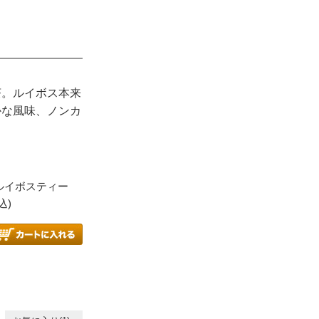
茶。ルイボス本来
かな風味、ノンカ
ルイボスティー
込)