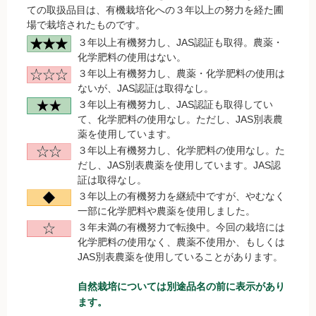
ての取扱品目は、有機栽培化への３年以上の努力を経た圃
調味料
場で栽培されたものです。
３年以上有機努力し、JAS認証も取得。農薬・
伝統酒類
化学肥料の使用はない。
３年以上有機努力し、農薬・化学肥料の使用は
飲料品
ないが、JAS認証は取得なし。
３年以上有機努力し、JAS認証も取得してい
菓子類
て、化学肥料の使用なし。ただし、JAS別表農
薬を使用しています。
粉・餅
３年以上有機努力し、化学肥料の使用なし。た
だし、JAS別表農薬を使用しています。JAS認
証は取得なし。
健康応援グッズ
３年以上の有機努力を継続中ですが、やむなく
一部に化学肥料や農薬を使用しました。
石けん・生活用品
３年未満の有機努力で転換中。今回の栽培には
化学肥料の使用なく、農薬不使用か、もしくは
食べもの百科（書籍）
JAS別表農薬を使用していることがあります。
自然栽培については別途品名の前に表示があり
ご利用ガイド
ます。