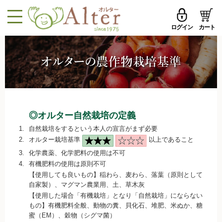
ログイン
カート
MENU
メールアドレス
トップページへ戻る
品ものカテゴリ
パスワード
セール品・おすすめ
◎オルター自然栽培の定義
メールアドレスを保存する
お試しセット
1.
自然栽培をするという本人の宣言がまず必要
2.
オルター栽培基準
以上であること
今週の新登場
3.
化学農薬、化学肥料の使用は不可
4.
有機肥料の使用は原則不可
パスワードを忘れた方はこちら
野菜
【使用しても良いもの】稲わら、麦わら、落葉（原則として
自家製）、マグマン農業用、土、草木灰
初めての方へ
果物
【使用した場合「有機栽培」となり「自然栽培」にならない
新規一般会員登録
もの】有機肥料全般、動物の糞、貝化石、堆肥、米ぬか、糖
無農薬米・雑穀
蜜（EM）、穀物（シグマ菌）