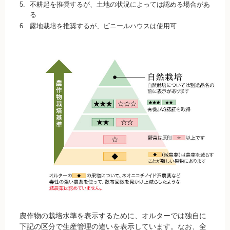
5.
不耕起を推奨するが、土地の状況によっては認める場合があ
る
無農薬豆
6.
露地栽培を推奨するが、ビニールハウスは使用可
パン・蜂蜜・ジャム他
国産大豆の加工品
たまご・乳製品
水産品
肉類
冷蔵食品他
惣菜
麺
農作物の栽培水準を表示するために、オルターでは独自に
乾物
下記の区分で生産管理の違いを表示しています。なお、全