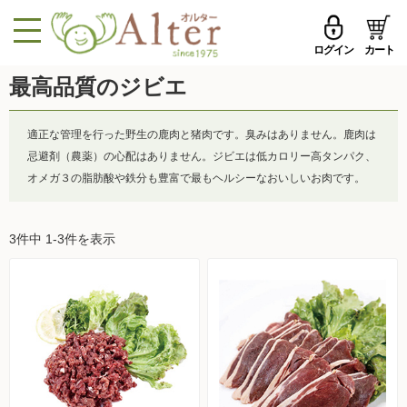
ログイン
カート
MENU
最高品質のジビエ
メールアドレス
トップページへ戻る
適正な管理を行った野生の鹿肉と猪肉です。臭みはありません。鹿肉は
品ものカテゴリ
忌避剤（農薬）の心配はありません。ジビエは低カロリー高タンパク、
パスワード
オメガ３の脂肪酸や鉄分も豊富で最もヘルシーなおいしいお肉です。
セール品・おすすめ
メールアドレスを保存する
お試しセット
3件中 1-3件を表示
今週の新登場
パスワードを忘れた方はこちら
野菜
初めての方へ
果物
新規一般会員登録
無農薬米・雑穀