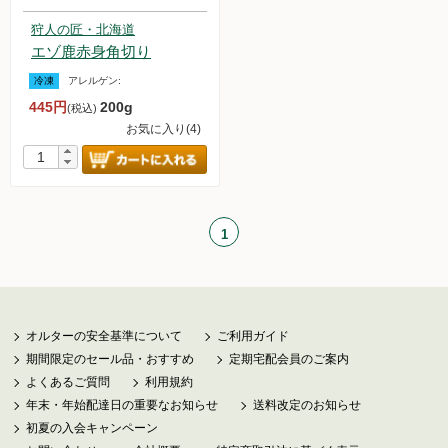
狩人の匠・北海道
調味料
エゾ鹿赤身角切り
伝統酒類
冷凍
アレルゲン:
445円
200g
(税込)
飲料品
お気に入り(4)
菓子類
粉・餅
1
健康応援グッズ
石けん・生活用品
オルターの安全基準について
ご利用ガイド
食べもの百科（書籍）
期間限定のセール品・おすすめ
定期宅配会員のご案内
よくあるご質問
利用規約
年末・年始配達日の重要なお知らせ
送料改定のお知らせ
ご利用ガイド
初夏の入会キャンペーン