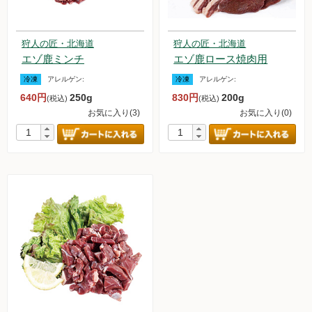
無農薬豆
狩人の匠・北海道
狩人の匠・北海道
パン・蜂蜜・ジャム他
エゾ鹿ミンチ
エゾ鹿ロース焼肉用
冷凍
アレルゲン:
冷凍
アレルゲン:
国産大豆の加工品
640円
250g
830円
200g
(税込)
(税込)
お気に入り(3)
お気に入り(0)
たまご・乳製品
水産品
肉類
冷蔵食品他
惣菜
麺
乾物