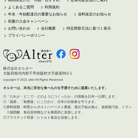
期間限定のセール品・おすすめ
定期宅配会員のご案内
よくあるご質問
利用規約
年末・年始配達日の重要なお知らせ
送料改定のお知らせ
初夏の入会キャンペーン
お問い合わせ
会社概要
特定商取引法に基づく表示
プライバシーポリシー
株式会社オルター
大阪府南河内郡千早赤阪村大字森屋962-1
copyright © 2021 alter All Rights Reserved.
オルターは、本当に安全な食べものを手渡すために提案いたします。
「だれが・どこで・どのようにつくったか」の情報を日本一公開します。
「国産」「無農薬」にこだわり、日本の伝統食を守ります。
原料段階・飼育からポストハーベスト農薬、遺伝子組み換え、放射能汚染、トラン
ス脂肪酸、
食品添加物などを徹底的に追放します。
プラスチック容器・レトルト食品を追放します。