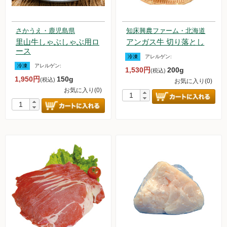
さかうえ・鹿児島県
知床興農ファーム・北海道
里山牛しゃぶしゃぶ用ロ
アンガス牛 切り落とし
ース
冷凍
アレルゲン:
冷凍
アレルゲン:
1,530円
200g
(税込)
1,950円
150g
(税込)
お気に入り(0)
お気に入り(0)