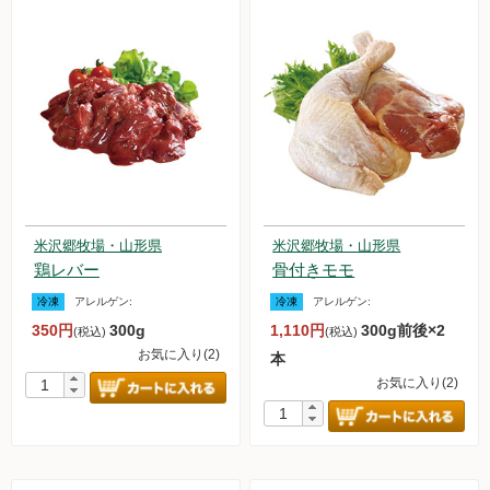
米沢郷牧場・山形県
米沢郷牧場・山形県
鶏レバー
骨付きモモ
冷凍
アレルゲン:
冷凍
アレルゲン:
350円
300g
1,110円
300g前後×2
(税込)
(税込)
お気に入り(2)
本
お気に入り(2)