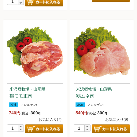
米沢郷牧場・山形県
米沢郷牧場・山形県
鶏モモ正肉
鶏ムネ肉
冷凍
アレルゲン:
冷凍
アレルゲン:
740円
300g
540円
300g
(税込)
(税込)
お気に入り(7)
お気に入り(9)