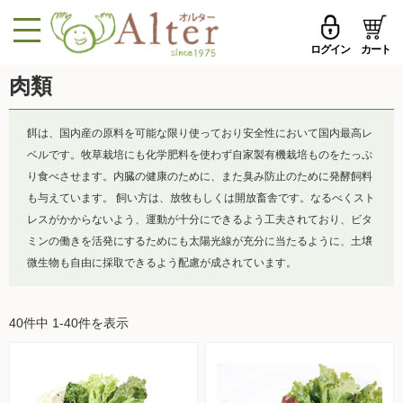
ログイン
カート
MENU
肉類
メールアドレス
トップページへ戻る
餌は、国内産の原料を可能な限り使っており安全性において国内最高レ
品ものカテゴリ
ベルです。牧草栽培にも化学肥料を使わず自家製有機栽培ものをたっぷ
パスワード
り食べさせます。内臓の健康のために、また臭み防止のために発酵飼料
セール品・おすすめ
も与えています。 飼い方は、放牧もしくは開放畜舎です。なるべくスト
メールアドレスを保存する
レスがかからないよう、運動が十分にできるよう工夫されており、ビタ
お試しセット
ミンの働きを活発にするためにも太陽光線が充分に当たるように、土壌
微生物も自由に採取できるよう配慮が成されています。
今週の新登場
パスワードを忘れた方はこちら
野菜
40件中 1-40件を表示
初めての方へ
果物
新規一般会員登録
無農薬米・雑穀