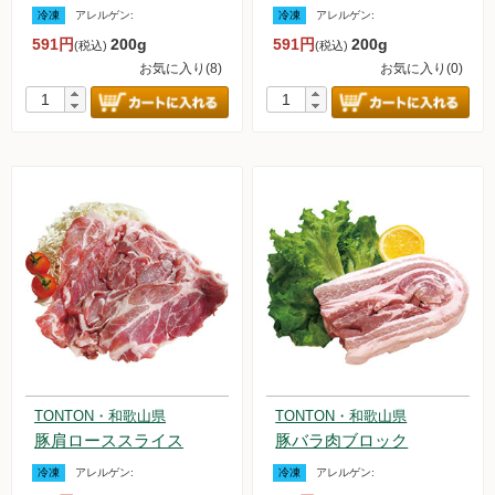
冷凍
アレルゲン:
冷凍
アレルゲン:
591円
200g
591円
200g
(税込)
(税込)
お気に入り(8)
お気に入り(0)
TONTON・和歌山県
TONTON・和歌山県
豚肩ローススライス
豚バラ肉ブロック
冷凍
アレルゲン:
冷凍
アレルゲン: