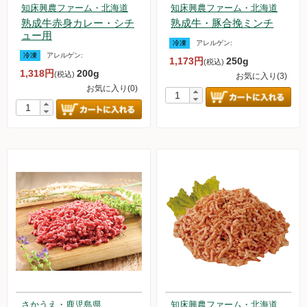
知床興農ファーム・北海道
知床興農ファーム・北海道
熟成牛赤身カレー・シチ
熟成牛・豚合挽ミンチ
ュー用
冷凍
アレルゲン:
冷凍
アレルゲン:
1,173円
250g
(税込)
1,318円
200g
(税込)
お気に入り(3)
お気に入り(0)
さかうえ・鹿児島県
知床興農ファーム・北海道