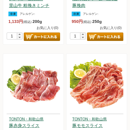
里山牛 粗挽きミンチ
豚挽肉
冷凍
アレルゲン:
冷凍
アレルゲン:
1,133円
200g
950円
250g
(税込)
(税込)
お気に入り(0)
お気に入り(0)
TONTON・和歌山県
TONTON・和歌山県
豚赤身スライス
豚モモスライス