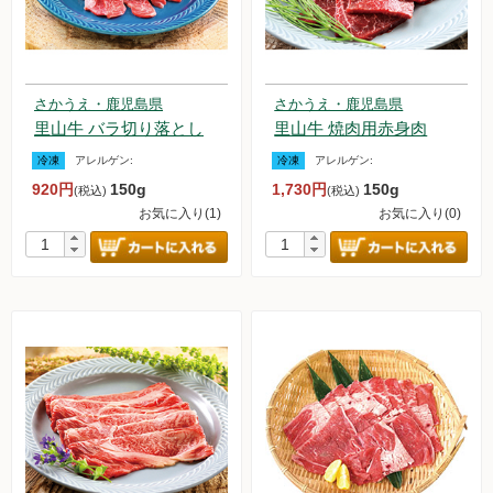
新規募集中！
フランチャイズビジネス
さかうえ・鹿児島県
さかうえ・鹿児島県
里山牛 バラ切り落とし
里山牛 焼肉用赤身肉
定期購入について
冷凍
アレルゲン:
冷凍
アレルゲン:
920円
150g
1,730円
150g
(税込)
(税込)
お気に入り(1)
お気に入り(0)