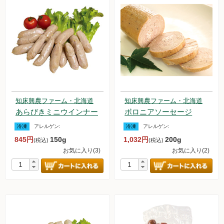
知床興農ファーム・北海道
知床興農ファーム・北海道
あらびきミニウインナー
ボロニアソーセージ
冷凍
アレルゲン:
冷凍
アレルゲン:
845円
150g
1,032円
200g
(税込)
(税込)
お気に入り(3)
お気に入り(2)