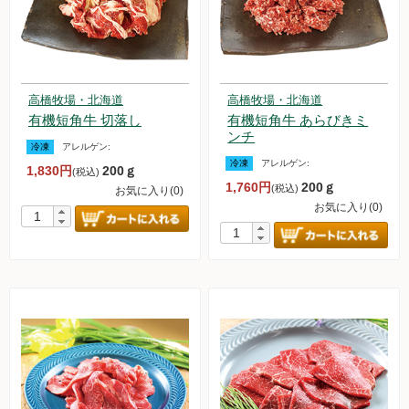
お買い物について
取扱いアイテム数について
カートについて
高橋牧場・北海道
高橋牧場・北海道
お届け日について
有機短角牛 切落し
有機短角牛 あらびきミ
ンチ
送料ついて
冷凍
アレルゲン:
冷凍
アレルゲン:
1,830円
200ｇ
返品・キャンセルについて
(税込)
1,760円
200ｇ
(税込)
お気に入り(0)
お支払い方法について
お気に入り(0)
賞味期限について
よくあるご質問
オルター品もの
取扱店のご紹介