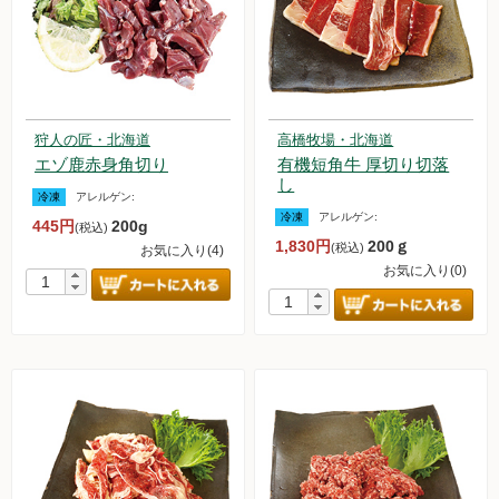
調味料
伝統酒類
飲料品
狩人の匠・北海道
高橋牧場・北海道
エゾ鹿赤身角切り
有機短角牛 厚切り切落
し
菓子類
冷凍
アレルゲン:
冷凍
アレルゲン:
445円
200g
(税込)
粉・餅
1,830円
200ｇ
(税込)
お気に入り(4)
お気に入り(0)
健康応援グッズ
石けん・生活用品
食べもの百科（書籍）
ご利用ガイド