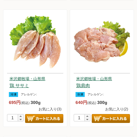
米沢郷牧場・山形県
米沢郷牧場・山形県
鶏 ササミ
鶏肩肉
冷凍
アレルゲン:
冷凍
アレルゲン:
695円
300g
640円
300g
(税込)
(税込)
お気に入り(3)
お気に入り(2)