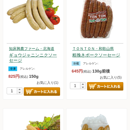
知床興農ファーム・北海道
ＴＯＮＴＯＮ・和歌山県
ギョウジャニンニクソー
粗挽きポークソーセージ
セージ
冷蔵
アレルゲン:
冷凍
アレルゲン:
645円
130g前後
(税込)
825円
150g
(税込)
お気に入り(5)
お気に入り(1)