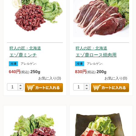
無農薬豆
パン・蜂蜜・ジャム他
国産大豆の加工品
狩人の匠・北海道
狩人の匠・北海道
たまご・乳製品
エゾ鹿ミンチ
エゾ鹿ロース焼肉用
水産品
冷凍
アレルゲン:
冷凍
アレルゲン:
640円
250g
830円
200g
(税込)
(税込)
肉類
お気に入り(3)
お気に入り(0)
冷蔵食品他
惣菜
麺
乾物