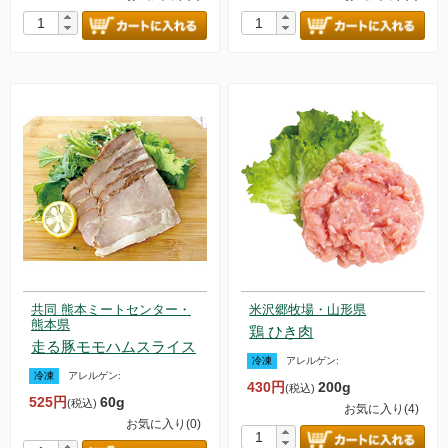
共同 熊本ミートセンター・
米沢郷牧場・山形県
熊本県
鶏 ひき肉
走る豚モモハムスライス
冷凍
アレルゲン:
冷凍
アレルゲン:
430円
200g
(税込)
525円
60g
(税込)
お気に入り(4)
お気に入り(0)