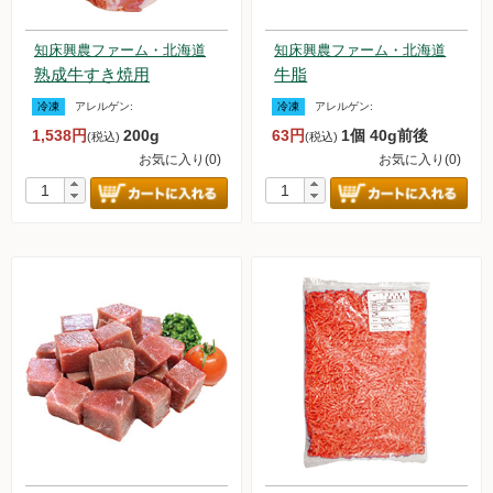
知床興農ファーム・北海道
知床興農ファーム・北海道
熟成牛すき焼用
牛脂
冷凍
アレルゲン:
冷凍
アレルゲン:
1,538円
200g
63円
1個 40g前後
(税込)
(税込)
お気に入り(0)
お気に入り(0)