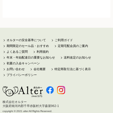
調味料
伝統酒類
飲料品
オルターの安全基準について
ご利用ガイド
菓子類
期間限定のセール品・おすすめ
定期宅配会員のご案内
よくあるご質問
利用規約
粉・餅
年末・年始配達日の重要なお知らせ
送料改定のお知らせ
初夏の入会キャンペーン
健康応援グッズ
お問い合わせ
会社概要
特定商取引法に基づく表示
プライバシーポリシー
石けん・生活用品
食べもの百科（書籍）
株式会社オルター
大阪府南河内郡千早赤阪村大字森屋962-1
ご利用ガイド
copyright © 2021 alter All Rights Reserved.