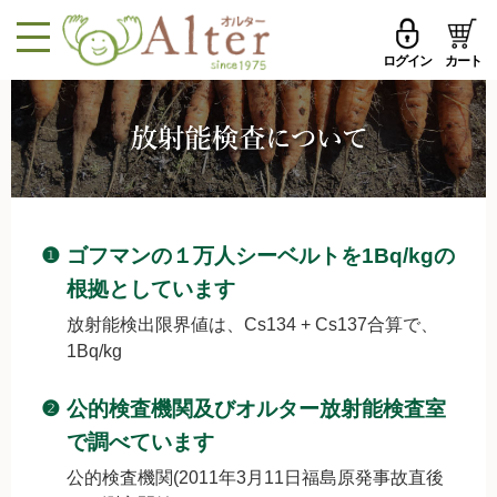
ログイン
カート
MENU
メールアドレス
トップページへ戻る
品ものカテゴリ
パスワード
セール品・おすすめ
❶
ゴフマンの１万人シーベルトを1Bq/kgの
メールアドレスを保存する
お試しセット
根拠としています
放射能検出限界値は、Cs134 + Cs137合算で、
今週の新登場
1Bq/kg
パスワードを忘れた方はこちら
野菜
❷
公的検査機関及びオルター放射能検査室
初めての方へ
果物
で調べています
新規一般会員登録
公的検査機関(2011年3月11日福島原発事故直後
無農薬米・雑穀