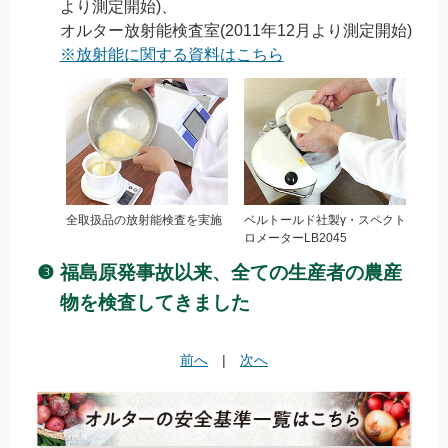
より測定開始)、
無農薬豆
オルター放射能検査室(2011年12月より測定開始)
※放射能に関する資料はこちら
パン・蜂蜜・ジャム他
国産大豆の加工品
たまご・乳製品
水産品
全取扱品の放射能検査を実施
ベルトールド社製γ・スペクト
ロメーターLB2045
肉類
❸
福島原発事故以来、全ての生産者の農産
冷蔵食品他
物を検査してきました
惣菜
前へ
|
次へ
麺
乾物