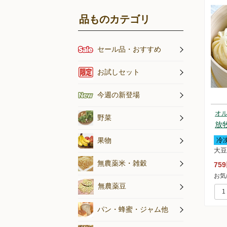
品ものカテゴリ
セール品・おすすめ
オススメの
アイスキャ
お試しセット
今週の新登場
オ
乾燥野菜
乾燥きのこ
旬のお野菜
野菜
放
果物
冷
大豆
無農薬米・
無農薬米・雑穀
75
お気
無農薬豆
蜂蜜・ジャ
パン
パン・蜂蜜・ジャム他