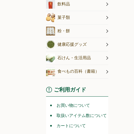
無農薬茶・
ジュース
コーヒー
その他飲料
飲料水
飲料品
アイス
こんにゃく
こだわり菓
菓子類
粉・餅
健康応援グッズ
石けん・生活用品
食べもの百科（書籍）
ご利用ガイド
お買い物について
取扱いアイテム数について
カートについて