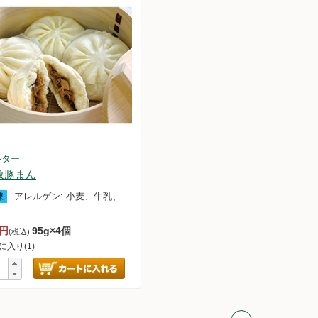
惣菜セット
ンデー＆アイスクリームセット
ルター
セット
牧豚まん
凍
アレルゲン:
小麦、牛乳、
雑穀
9円
95g×4個
(税込)
に入り(1)
ム他