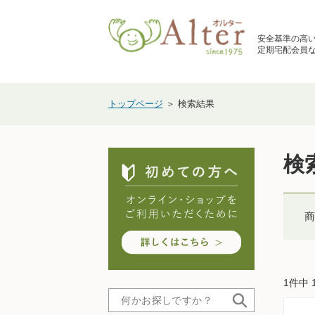
安全基準の高
定期宅配会員な
トップページ
＞ 検索結果
検
商
1件中 