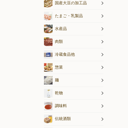
納豆
その他国産
豆腐
国産大豆の加工品
乳製品
たまご
たまご・乳製品
水産加工品
海藻・小魚
鮮魚・冷凍
水産品
熟成牛肉・
放牧豚肉
平飼い鶏肉
ハム・ソー
最高品質の
肉類
練り製品
漬物・佃煮
生芋・木灰
冷蔵食品他
惣菜
麺
乾物
天然醸造調
オルター特
調味料
伝統酒類