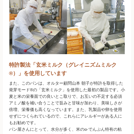
調味料
伝統酒類
飲料品
菓子類
粉・餅
特許製法「玄米ミルク（グレイニズムミルク
®）」を使用しています
健康応援グッズ
また、このパンは、オルター顧問山本 朝子が特許を取得した
発芽モード®の「玄米ミルク」を使用した最初の製品です。小
石けん・生活用品
麦と米の栄養面での良いとこ取りで、お互いの不足する必須
アミノ酸を補い合うことで旨みと甘味が加わり、美味しさが
食べもの百科（書籍）
倍増、栄養価も高くなっています。また、乳製品や卵を使用
せずにつくられているので、これらにアレルギーがある人に
もお勧めです。
ご利用ガイド
パン屋さんにとって、水分が多く、米のα-でんぷん特有の粘