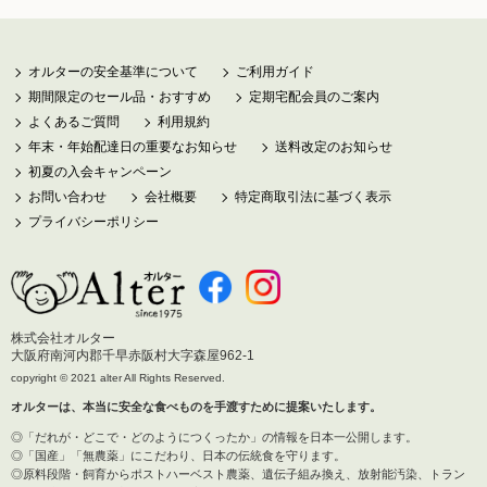
オルターの安全基準について
ご利用ガイド
期間限定のセール品・おすすめ
定期宅配会員のご案内
よくあるご質問
利用規約
年末・年始配達日の重要なお知らせ
送料改定のお知らせ
初夏の入会キャンペーン
お問い合わせ
会社概要
特定商取引法に基づく表示
プライバシーポリシー
株式会社オルター
大阪府南河内郡千早赤阪村大字森屋962-1
copyright © 2021 alter All Rights Reserved.
オルターは、本当に安全な食べものを手渡すために提案いたします。
「だれが・どこで・どのようにつくったか」の情報を日本一公開します。
「国産」「無農薬」にこだわり、日本の伝統食を守ります。
原料段階・飼育からポストハーベスト農薬、遺伝子組み換え、放射能汚染、トラン