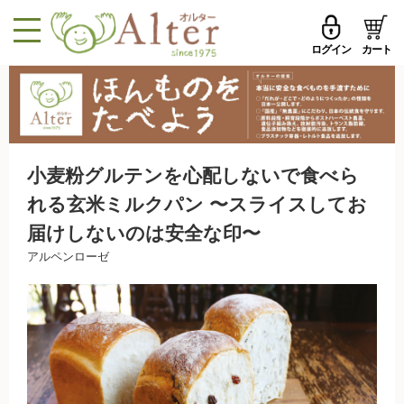
ログイン
カート
MENU
メールアドレス
トップページへ戻る
品ものカテゴリ
パスワード
小麦粉グルテンを心配しないで食べら
セール品・おすすめ
れる玄米ミルクパン 〜スライスしてお
メールアドレスを保存する
お試しセット
届けしないのは安全な印〜
アルペンローゼ
今週の新登場
パスワードを忘れた方はこちら
野菜
初めての方へ
果物
新規一般会員登録
無農薬米・雑穀