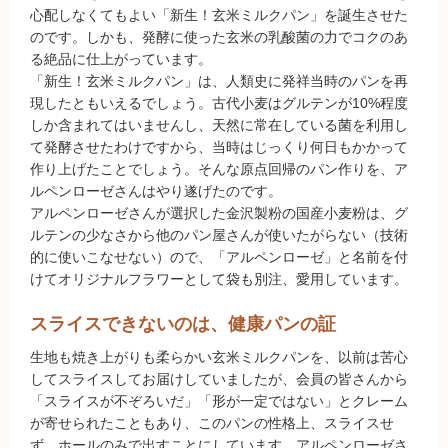
心配しなくてもよい「新生！玄米ミルクパン」を誕生させた
新規募集中！
のです。しかも、発酵に使った玄米の乳酸菌の力でコクのあ
フランチャイズビジネス
る絶品に仕上がっています。
「新生！玄米ミルクパン」は、人類史に発祥当時のパンを再
現したともいえるでしょう。古代小麦はグルテンが10%程度
しか含まれてはいませんし、天然に常在している菌を利用し
定期購入について
て発酵させたわけですから、当時はじっくり何日もかかって
作り上げたことでしょう。そんな原点回帰のパン作りを、ア
ルペンローゼさんはやり遂げたのです。
アルペンローゼさんが選択した金沢製粉の国産小麦粉は、グ
ルテンの少なさから他のパン屋さんが使いたがらない（技術
的に使いこなせない）ので、「アルペンローゼ」と名前を付
けてオリジナルフラワーとして袋も別注、愛用しています。
スライスできないのは、健康パンの証
生地も焼き上がりも柔らかい玄米ミルクパンを、以前は苦心
してスライスしてお届けしていましたが、会員の皆さんから
「スライスが不ぞろいだ」「形が一定ではない」とクレーム
が寄せられたこともあり、このパンの性格上、スライスせ
ず、ホールのみで出すことにしています。アルペンローゼさ