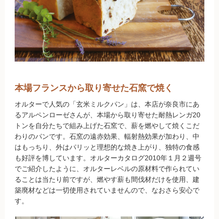
無農薬豆
パン・蜂蜜・ジャム他
国産大豆の加工品
たまご・乳製品
本場フランスから取り寄せた石窯で焼く
水産品
オルターで人気の「玄米ミルクパン」は、本店が奈良市にあ
るアルペンローゼさんが、本場から取り寄せた耐熱レンガ20
肉類
トンを自分たちで組み上げた石窯で、薪を燃やして焼くこだ
わりのパンです。石窯の遠赤効果、輻射熱効果が加わり、中
冷蔵食品他
はもっちり、外はパリッと理想的な焼き上がり、独特の食感
も好評を博しています。オルターカタログ2010年１月２週号
惣菜
でご紹介したように、オルターレベルの原材料で作られてい
ることは当たり前ですが、燃やす薪も間伐材だけを使用、建
築廃材などは一切使用されていませんので、なおさら安心で
麺
す。
乾物