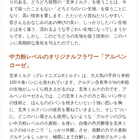
りのある、どろどろ状態の「玄米ミルク」を使うことは、今
まで扱ったこともない「どろどろのパン生地」を扱うことに
お買い物について
なり、高い技術を要します。たたいたり捏ねたりしやすい、
取扱いアイテム数について
皆さんもおなじみのあの伸びの良い、しっかりしたパン生地
カートについて
とは全く違う、流れるような手ごわい生地になってしまうか
らです。しかし、このどろどろの生地を扱う技術が、このパ
お届け日について
ンに画期的な進化を与えたのでした。
送料ついて
中力粉レベルのオリジナルフラワー「アルペン
返品・キャンセルについて
ローゼ」
お支払い方法について
玄米ミルク（グレイニズム®ミルク）は、大人気の手作り米粉
賞味期限について
100％食パンにも使われています。グルテン含有率０%の米粉
よくあるご質問
の生地がふっくら焼き上がるのは、玄米ミルクの力です。ア
ルペンローゼさんでは、この玄米ミルクの力と高いパン作り
の技術と、ほんもののパンを焼きたいという強い思いを胸
に、玄米ミルクパンの改良を重ねていきました。そしてつい
オルター品もの
に、どこのパン屋さんも使用しないような「グルテンの少な
い中力粉レベルの小麦粉」を使い、自慢の丹沢酵母を玄米ミ
取扱店のご紹介
ルクのゆりかごで「しっかり吟醸」させ、発酵の力で小麦粉
グルテンをしっかり、極限にまで分解し、小麦粉グルテンを