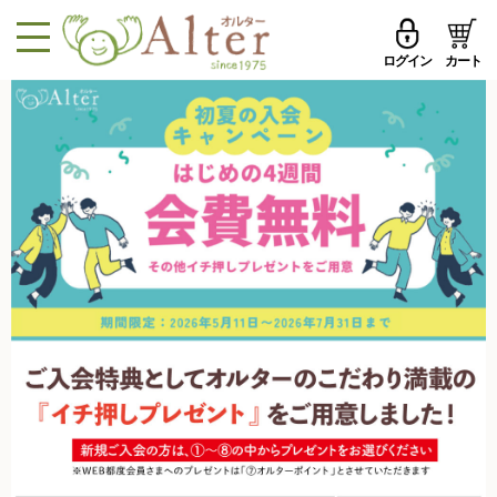
ログイン
カート
MENU
メールアドレス
トップページへ戻る
品ものカテゴリ
パスワード
セール品・おすすめ
メールアドレスを保存する
お試しセット
今週の新登場
パスワードを忘れた方はこちら
野菜
初めての方へ
果物
新規一般会員登録
無農薬米・雑穀