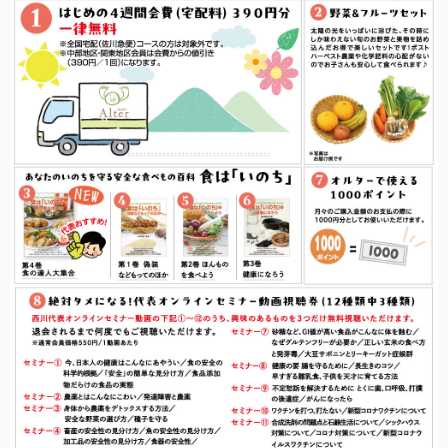
無農薬豆
パン・蜂蜜・ジャム他
国産大豆の加工品
たまご・乳製品
水産品
肉類
冷蔵食品他
惣菜
麺
乾物