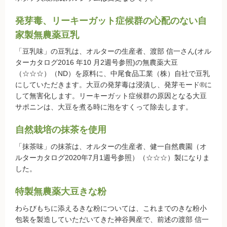
お買い物について
発芽毒、リーキーガット症候群の心配のない自
取扱いアイテム数について
家製無農薬豆乳
カートについて
「豆乳味」の豆乳は、オルターの生産者、渡部 信一さん(オル
ターカタログ2016 年10 月2週号参照)の無農薬大豆
お届け日について
（☆☆☆）（ND）を原料に、中尾食品工業（株）自社で豆乳
送料ついて
にしていただきます。大豆の発芽毒は浸漬し、発芽モード®に
返品・キャンセルについて
して無害化します。リーキーガット症候群の原因となる大豆
サポニンは、大豆を煮る時に泡をすくって除去します。
お支払い方法について
賞味期限について
自然栽培の抹茶を使用
よくあるご質問
「抹茶味」の抹茶は、オルターの生産者、健一自然農園（オ
ルターカタログ2020年7月1週号参照）（☆☆☆）製になりま
した。
オルター品もの
特製無農薬大豆きな粉
取扱店のご紹介
わらびもちに添えるきな粉については、これまでのきな粉小
包装を製造していただいてきた神谷興産で、前述の渡部 信一