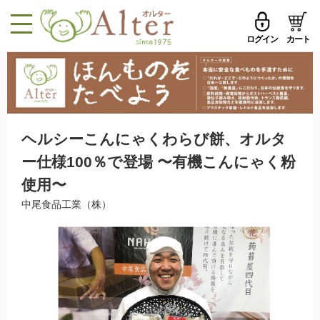
ログイン
カート
MENU
メールアドレス
トップページへ戻る
品ものカテゴリ
パスワード
ヘルシーこんにゃくわらび餅、オルタ
セール品・おすすめ
ー仕様100％で登場 〜有機こんにゃく粉
メールアドレスを保存する
お試しセット
使用〜
中尾食品工業（株）
今週の新登場
パスワードを忘れた方はこちら
野菜
初めての方へ
果物
新規一般会員登録
無農薬米・雑穀