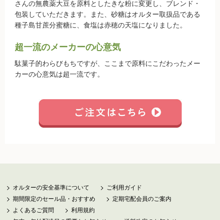
さんの無農薬大豆を原料としたきな粉に変更し、ブレンド・
包装していただきます。また、砂糖はオルター取扱品である
新規募集中！
種子島甘蔗分蜜糖に、食塩は赤穂の天塩になりました。
フランチャイズビジネス
超一流のメーカーの心意気
駄菓子的わらびもちですが、ここまで原料にこだわったメー
定期購入について
カーの心意気は超一流です。
オルターの安全基準について
ご利用ガイド
期間限定のセール品・おすすめ
定期宅配会員のご案内
よくあるご質問
利用規約