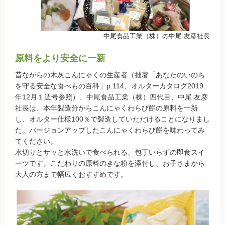
無農薬豆
中尾食品工業（株）の中尾 友彦社長
パン・蜂蜜・ジャム他
原料をより安全に一新
国産大豆の加工品
昔ながらの木灰こんにゃくの生産者（拙著「あなたのいのち
たまご・乳製品
を守る安全な食べもの百科」p.114、オルターカタログ2019
年12月１週号参照）、中尾食品工業（株）四代目、中尾 友彦
水産品
社長は、本年製造分からこんにゃくわらび餅の原料を一新
し、オルター仕様100％で製造していただけることになりまし
肉類
た。バージョンアップしたこんにゃくわらび餅を味わってみ
てください。
冷蔵食品他
水切りとサッと水洗いで食べられる、包丁いらずの即食スイ
ーツです。こだわりの原料のきな粉を添付し、お子さまから
惣菜
大人の方まで幅広くおすすめです。
麺
乾物