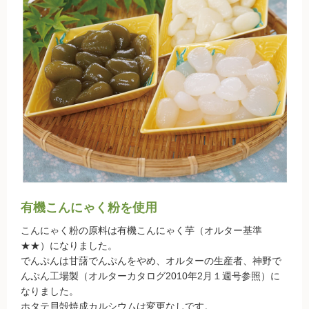
調味料
伝統酒類
飲料品
菓子類
粉・餅
健康応援グッズ
有機こんにゃく粉を使用
石けん・生活用品
こんにゃく粉の原料は有機こんにゃく芋（オルター基準
食べもの百科（書籍）
★★）になりました。
でんぷんは甘藷でんぷんをやめ、オルターの生産者、神野で
んぷん工場製（オルターカタログ2010年2月１週号参照）に
なりました。
ご利用ガイド
ホタテ貝殻焼成カルシウムは変更なしです。