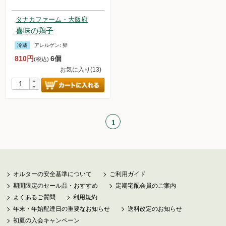
無農薬豆
タナカファーム・大阪府
喜味の鶏子
パン・蜂蜜・ジャム他
冷蔵
アレルゲン:
卵
810円
6個
(税込)
国産大豆の加工品
お気に入り(13)
たまご・乳製品
水産品
1
肉類
冷蔵食品他
惣菜
オルターの安全基準について
ご利用ガイド
期間限定のセール品・おすすめ
定期宅配会員のご案内
麺
よくあるご質問
利用規約
年末・年始配達日の重要なお知らせ
送料改定のお知らせ
乾物
初夏の入会キャンペーン