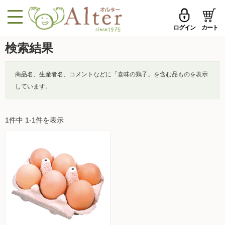
ログイン
カート
MENU
検索結果
メールアドレス
トップページへ戻る
商品名、生産者名、コメントなどに「喜味の鶏子」を含む品ものを表示
品ものカテゴリ
しています。
パスワード
セール品・おすすめ
メールアドレスを保存する
1件中 1-1件を表示
お試しセット
今週の新登場
パスワードを忘れた方はこちら
野菜
初めての方へ
果物
新規一般会員登録
無農薬米・雑穀