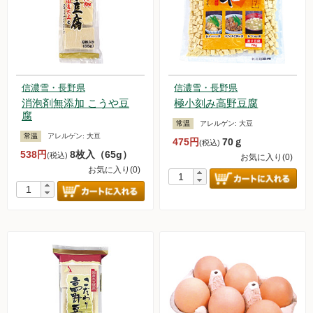
信濃雪・長野県
信濃雪・長野県
消泡剤無添加 こうや豆
極小刻み高野豆腐
腐
常温
アレルゲン:
大豆
常温
アレルゲン:
大豆
475円
70ｇ
(税込)
538円
8枚入（65g）
(税込)
お気に入り(0)
お気に入り(0)