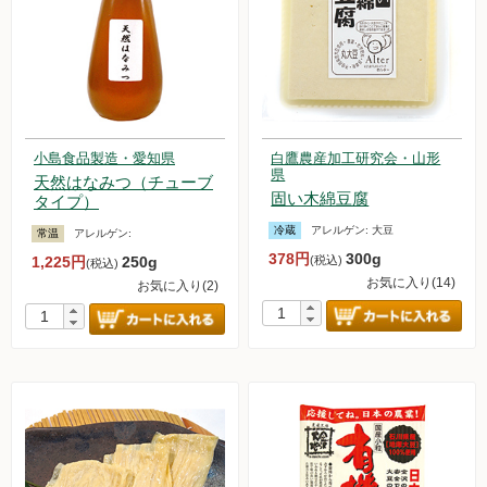
小島食品製造・愛知県
白鷹農産加工研究会・山形
県
天然はなみつ（チューブ
固い木綿豆腐
タイプ）
冷蔵
アレルゲン:
大豆
常温
アレルゲン:
378円
300g
1,225円
250g
(税込)
(税込)
お気に入り(14)
お気に入り(2)