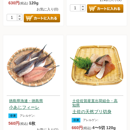
630円
120g
(税込)
お気に入り(0)
徳島県漁連・徳島県
土佐佐賀産直出荷組合・高
知県
小あじフィーレ
土佐の天然ブリ切身
冷凍
アレルゲン:
冷凍
アレルゲン:
560円
6枚
(税込)
660円
4〜5切 120g
(税込)
お気に入り(1)