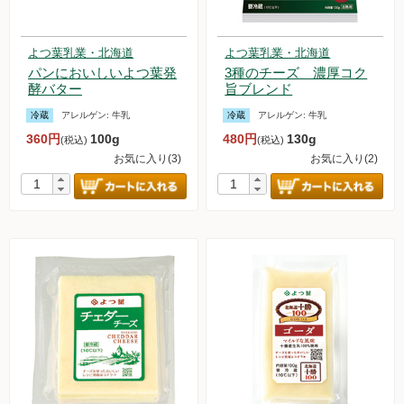
よつ葉乳業・北海道
よつ葉乳業・北海道
パンにおいしいよつ葉発
3種のチーズ 濃厚コク
酵バター
旨ブレンド
冷蔵
アレルゲン:
牛乳
冷蔵
アレルゲン:
牛乳
360円
100g
480円
130g
(税込)
(税込)
お気に入り(3)
お気に入り(2)