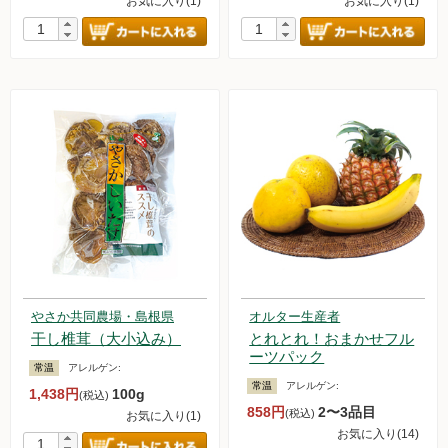
お気に入り(1)
お気に入り(1)
やさか共同農場・島根県
オルター生産者
干し椎茸（大小込み）
とれとれ！おまかせフル
ーツパック
常温
アレルゲン:
常温
アレルゲン:
1,438円
100g
(税込)
858円
2〜3品目
(税込)
お気に入り(1)
お気に入り(14)