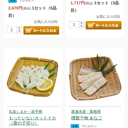
冷凍
アレルゲン:
1,717円
1セット（3品
(税込)
2,670円
1セット（5品
(税込)
調味料
目）
目）
お気に入り(10)
お気に入り(10)
伝統酒類
飲料品
菓子類
粉・餅
健康応援グッズ
石けん・生活用品
食べもの百科（書籍）
丸友しまか・岩手県
渡邊水産・島根県
もったいないカットイカ
燻製干物 あなご
ご利用ガイド
（鹿の子切り）
冷凍
アレルゲン: