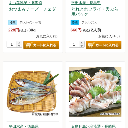
よつ葉乳業・北海道
平田水産・徳島県
おつまみチーズ チェダ
とれとれフライ・天ぷら
ー
用パック
冷蔵
アレルゲン:
牛乳
冷凍
アレルゲン:
228円
30g
660円
2人前
(税込)
(税込)
お気に入り(3)
お気に入り(3)
平田水産・徳島県
五島列島水産流通・長崎県