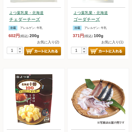
よつ葉乳業・北海道
よつ葉乳業・北海道
チェダーチーズ
ゴーダチーズ
冷蔵
アレルゲン:
牛乳
冷蔵
アレルゲン:
牛乳
602円
200g
371円
100g
(税込)
(税込)
お気に入り(2)
お気に入り(1)