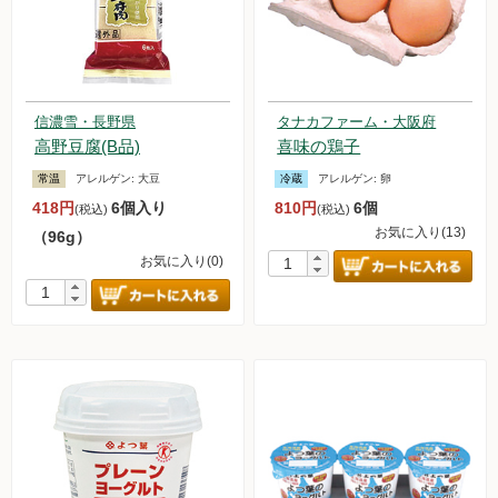
信濃雪・長野県
タナカファーム・大阪府
高野豆腐(B品)
喜味の鶏子
常温
アレルゲン:
大豆
冷蔵
アレルゲン:
卵
418円
6個入り
810円
6個
(税込)
(税込)
お気に入り(13)
（96g）
お気に入り(0)