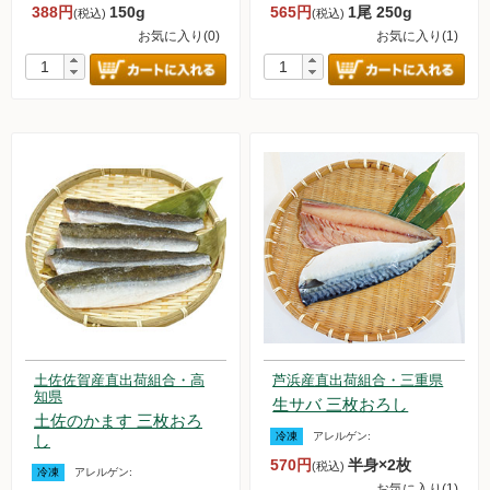
388円
150g
565円
1尾 250g
(税込)
(税込)
お気に入り(0)
お気に入り(1)
土佐佐賀産直出荷組合・高
芦浜産直出荷組合・三重県
知県
生サバ 三枚おろし
土佐のかます 三枚おろ
冷凍
アレルゲン:
し
570円
半身×2枚
(税込)
冷凍
アレルゲン:
お気に入り(1)