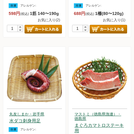
冷凍
アレルゲン:
冷凍
アレルゲン:
598円
1筋 140〜190g
688円
1柵(80〜120g)
(税込)
(税込)
お気に入り(2)
お気に入り(1)
丸友しまか・岩手県
マストミ（徳島県漁連）・
徳島県
水ダコ刺身用足
まぐろカマトロステーキ
冷凍
アレルゲン:
用