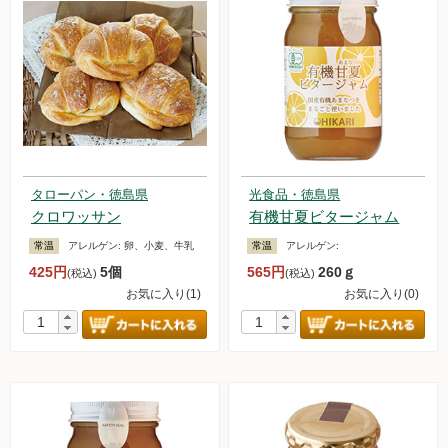
タローパン・徳島県
光食品・徳島県
クロワッサン
有機甘夏ビタージャム
常温
アレルゲン:
卵、小麦、牛乳
常温
アレルゲン:
425円
5個
565円
260ｇ
(税込)
(税込)
お気に入り(1)
お気に入り(0)