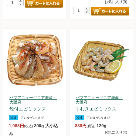
お気に入り(0)
パプアニューギニア海産・
パプアニューギニア海産・
大阪府
大阪府
殻付エビミックス
手むきエビミックス
冷凍
アレルゲン:
えび
冷凍
アレルゲン:
えび
1,088円
200g 大小込
888円
120g
(税込)
(税込)
お気に入り(4)
み