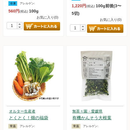
冷凍
アレルゲン:
1,220円
100g前後(3〜
(税込)
お買い物について
560円
100g
(税込)
5切)
取扱いアイテム数について
お気に入り(0)
お気に入り(0)
カートについて
お届け日について
送料ついて
返品・キャンセルについて
お支払い方法について
賞味期限について
よくあるご質問
オルター品もの
オルター生産者
無茶々園・愛媛県
取扱店のご紹介
とくとく！畑の福袋
有機かんそう大根葉
常温
アレルゲン:
常温
アレルゲン: