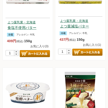
よつ葉乳業・北海道
よつ葉乳業・北海道
よつ葉減塩バター
食塩不使用バター
冷蔵
アレルゲン:
牛乳
冷蔵
アレルゲン:
牛乳
437円
150g
(税込)
409円
150g
(税込)
お気に入り(1)
お気に入り(3)