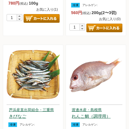
780円
100g
(税込)
冷凍
アレルゲン:
お気に入り(1)
560円
200g(2〜3切)
(税込)
お気に入り(0)
芦浜産直出荷組合・三重県
渡邊水産・島根県
きびなご
れんこ鯛（調理用）
冷凍
アレルゲン:
冷凍
アレルゲン: