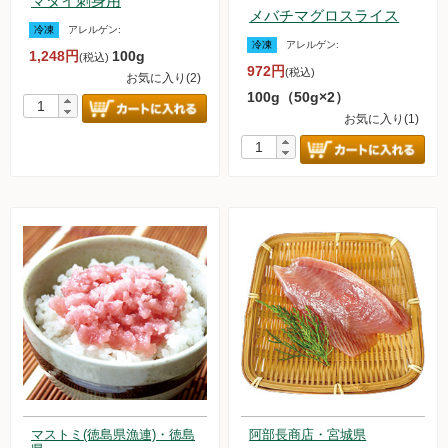
マダイ刺身用
メバチマグロスライス
冷凍
アレルゲン:
冷凍
アレルゲン:
1,248円
100g
(税込)
972円
(税込)
お気に入り(2)
100g（50g×2）
お気に入り(1)
マストミ(徳島県漁連)・徳島
阿部長商店・宮城県