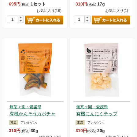
695円
1セット
310円
17g
(税込)
(税込)
新規募集中！
お気に入り(19)
お気に入り(1)
フランチャイズビジネス
定期購入について
無茶々園・愛媛県
無茶々園・愛媛県
有機かんそうカボチャ
有機にんにくチップ
常温
アレルゲン:
常温
アレルゲン:
310円
30g
310円
20g
(税込)
(税込)