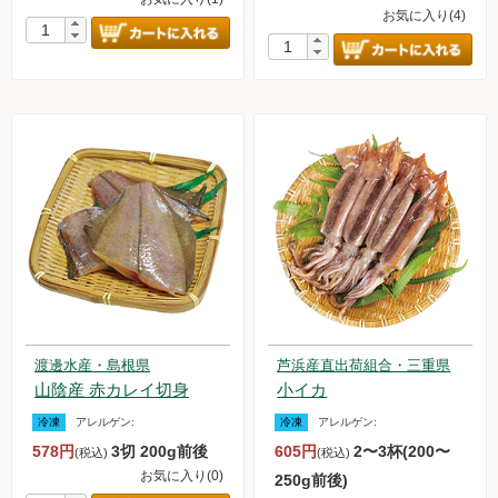
お気に入り(4)
渡邊水産・島根県
芦浜産直出荷組合・三重県
山陰産 赤カレイ切身
小イカ
冷凍
アレルゲン:
冷凍
アレルゲン:
578円
3切 200g前後
605円
2〜3杯(200〜
(税込)
(税込)
お気に入り(0)
250g前後)