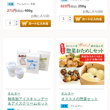
冷蔵
アレルゲン:
牛乳
623円
250g
(税込)
無農薬豆
271円
400g
(税込)
お気に入り(10)
お気に入り(2)
パン・蜂蜜・ジャム他
国産大豆の加工品
たまご・乳製品
水産品
肉類
冷蔵食品他
惣菜
オルター
オルター
麺
無添加アイスキャンデー
オススメの惣菜セット
＆アイスクリームセット
冷凍
アレルゲン:
乾物