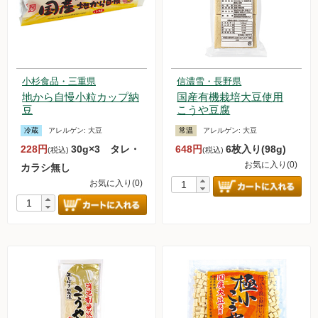
小杉食品・三重県
信濃雪・長野県
地から自慢小粒カップ納
国産有機栽培大豆使用
豆
こうや豆腐
冷蔵
アレルゲン:
大豆
常温
アレルゲン:
大豆
228円
30g×3 タレ・
648円
6枚入り(98g)
(税込)
(税込)
お気に入り(0)
カラシ無し
お気に入り(0)