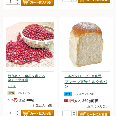
渡部さん（農村を考える
アルペンローゼ・奈良県
会）・北海道
プレーン玄米ミルク食パ
小豆
ン
常温
アレルゲン:
冷凍
アレルゲン:
小麦
505円
300g
(税込)
551円
360g前後
(税込)
お気に入り(5)
お気に入り(10)