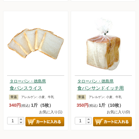
タローパン・徳島県
タローパン・徳島県
食パンスライス
食パンサンドイッチ用
常温
アレルゲン:
小麦、牛乳
常温
アレルゲン:
小麦、牛乳
340円
1斤（5枚）
350円
1斤（10枚）
(税込)
(税込)
お気に入り(1)
お気に入り(0)