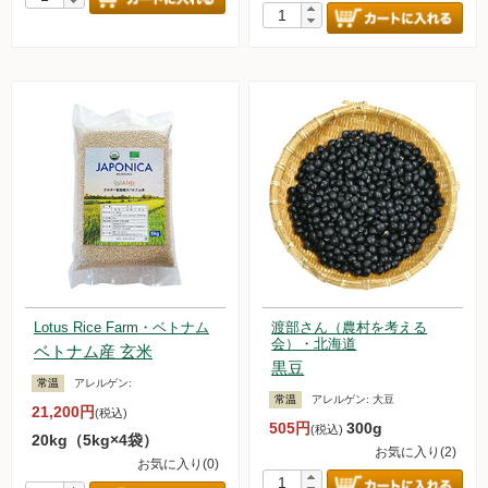
Lotus Rice Farm・ベトナム
渡部さん（農村を考える
会）・北海道
ベトナム産 玄米
黒豆
常温
アレルゲン:
常温
アレルゲン:
大豆
21,200円
(税込)
505円
300g
(税込)
20kg（5kg×4袋）
お気に入り(2)
お気に入り(0)