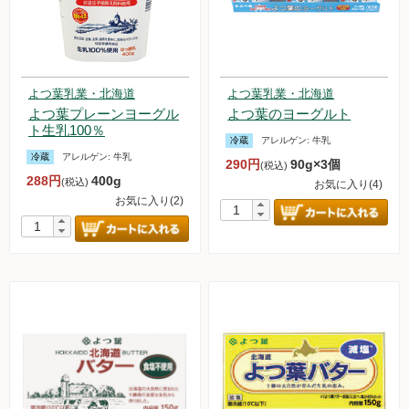
よつ葉乳業・北海道
よつ葉乳業・北海道
よつ葉プレーンヨーグル
よつ葉のヨーグルト
ト生乳100％
冷蔵
アレルゲン:
牛乳
冷蔵
アレルゲン:
牛乳
290円
90g×3個
(税込)
288円
400g
(税込)
お気に入り(4)
お気に入り(2)