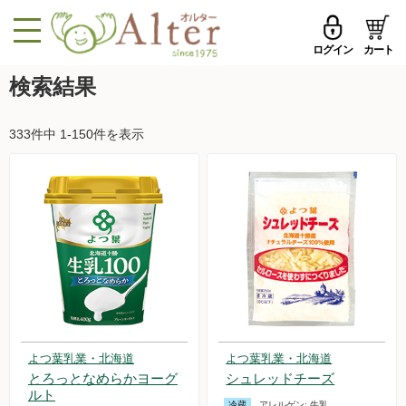
ログイン
カート
MENU
検索結果
メールアドレス
トップページへ戻る
333件中 1-150件を表示
品ものカテゴリ
パスワード
セール品・おすすめ
メールアドレスを保存する
お試しセット
今週の新登場
パスワードを忘れた方はこちら
野菜
初めての方へ
果物
よつ葉乳業・北海道
よつ葉乳業・北海道
新規一般会員登録
とろっとなめらかヨーグ
シュレッドチーズ
無農薬米・雑穀
ルト
冷蔵
アレルゲン:
牛乳