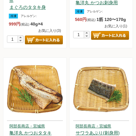
県
亀洋丸 かつお刺身用
まぐろのタタキ身
冷凍
アレルゲン:
冷凍
アレルゲン:
560円
1筋 120〜170g
(税込)
999円
40g×4
(税込)
お気に入り(1)
お気に入り(3)
阿部長商店・宮城県
阿部長商店・宮城県
亀洋丸 かつおタタキ
サワラあぶり(刺身用)