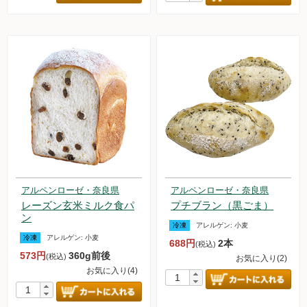
アルペンローゼ・奈良県
アルペンローゼ・奈良県
レーズン玄米ミルク食パ
プチブラン（黒ごま）
ン
冷凍
アレルゲン:
小麦
冷凍
アレルゲン:
小麦
688円
2本
(税込)
573円
360g前後
(税込)
お気に入り(2)
お気に入り(4)