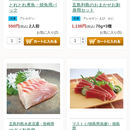
とれとれ煮魚・焼魚用パ
五島列島のおまかせお刺
ック
身用セット
冷凍
アレルゲン:
冷凍
アレルゲン:
えび、かに
550円
2人前
1,138円
70g×3種
(税込)
(税込)
お気に入り(2)
お気に入り(5)
五島列島水産流通・長崎県
マストミ(徳島県漁連)・徳島
県