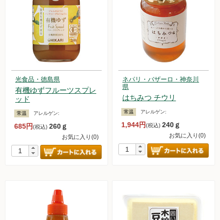
光食品・徳島県
ネパリ・バザーロ・神奈川
県
有機ゆずフルーツスプレ
はちみつ チウリ
ッド
常温
アレルゲン:
常温
アレルゲン:
1,944円
240ｇ
685円
260ｇ
(税込)
(税込)
お気に入り(0)
お気に入り(0)