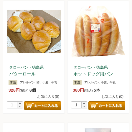
タローパン・徳島県
タローパン・徳島県
バターロール
ホットドッグ用パン
常温
アレルゲン:
卵、小麦、牛乳
常温
アレルゲン:
小麦、牛乳
328円
6個
380円
5本
(税込)
(税込)
お気に入り(0)
お気に入り(0)