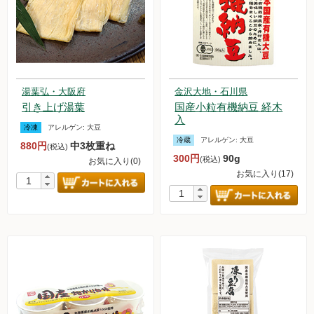
湯葉弘・大阪府
金沢大地・石川県
引き上げ湯葉
国産小粒有機納豆 経木
入
冷凍
アレルゲン:
大豆
冷蔵
アレルゲン:
大豆
880円
中3枚重ね
(税込)
300円
90g
(税込)
お気に入り(0)
お気に入り(17)